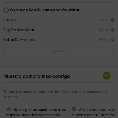
Cerca de Son Siurana podrás visitar:
can Moi
2,8 km
Puig De Sant Martí
4,9 km
Bisbat De Mallorca
4,9 km
Parc can Cirera Prim
5,0 km
Más
Sant Albert el Gran
5,4 km
Parròquia de Sant Antoni Abat
5,4 km
Nuestro compromiso contigo
Ayuntamiento de Sa Pobla
5,4 km
Ayuntamiento de Sa Pobla
5,4 km
Te garantizamos la mejor calidad de nuestros alojamientos y
servicios
Ayuntamiento de Sa Pobla
5,4 km
Parròquia de Sant Antoni Abat
5,5 km
No cargamos comisiones a los 
Al reservar con nosotr
viajeros, sino a los alojamientos. 
cubierto por la Garantía de
Obispado de Mallorca
5,8 km