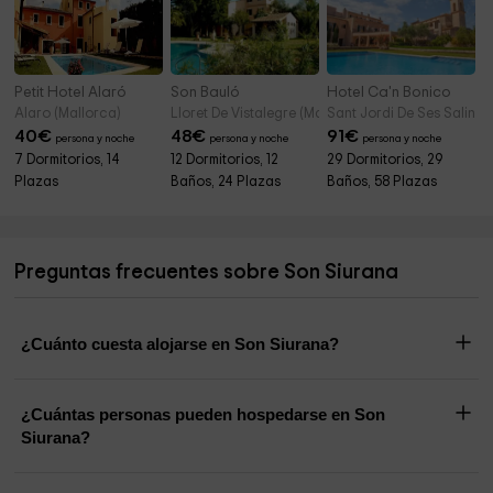
Petit Hotel Alaró
Son Bauló
Hotel Ca'n Bonico
Alaro (Mallorca)
Lloret De Vistalegre (Mallorca)
Sant Jordi De Ses Salines
40
€
48
€
91
€
persona y noche
persona y noche
persona y noche
7 Dormitorios, 14
12 Dormitorios, 12
29 Dormitorios, 29
Plazas
Baños, 24 Plazas
Baños, 58 Plazas
Preguntas frecuentes sobre Son Siurana
¿Cuánto cuesta alojarse en Son Siurana?
¿Cuántas personas pueden hospedarse en Son
Siurana?