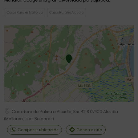
Mundial, acoge una gran diversidad paisajística.
Casas Rurales Mallorca
Casas Rurales Alcudia
Carretera de Palma a Alcudia, Km. 42,8
07400
Alcudia
(
Mallorca, Islas Baleares
)
Compartir ubicación
Generar ruta