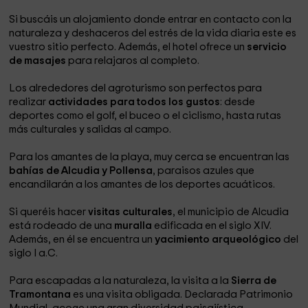
Si buscáis un alojamiento donde entrar en contacto con la
naturaleza y deshaceros del estrés de la vida diaria este es
vuestro sitio perfecto. Además, el hotel ofrece un
servicio
de masajes
para relajaros al completo.
Los alrededores del agroturismo son perfectos para
realizar
actividades para todos los gustos
: desde
deportes como el golf, el buceo o el ciclismo, hasta rutas
más culturales y salidas al campo.
Para los amantes de la playa, muy cerca se encuentran las
bahías de Alcudia y Pollensa
, paraisos azules que
encandilarán a los amantes de los deportes acuáticos.
Si queréis hacer
visitas culturales
, el municipio de Alcudia
está rodeado de una
muralla
edificada en el siglo XIV.
Además, en él se encuentra un
yacimiento arqueológico
del
siglo I a.C.
Para escapadas a la naturaleza, la visita a la
Sierra de
Tramontana
es una visita obligada. Declarada Patrimonio