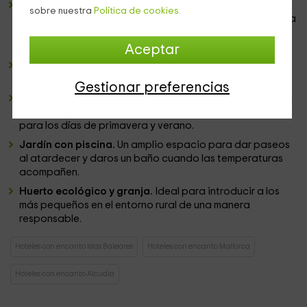
Sala de estar.
Un espacio diáfano protagonizado por
sobre nuestra
Política de cookies.
una bonita chimenea. A su alrededor, sofás y sillones para
charlar con el resto de huéspedes e intercambiar
vivencias.
Aceptar
Biblioteca.
Una estancia donde podréis disfrutar de una
agradable lectura o disfrutar de las vistas a la montaña.
Gestionar preferencias
Restaurante
. Para disfrutar de la gastronomía más típica
del lugar. Además, cuenta con un comedor al aire libre
para los días de primavera y verano.
Jardín con piscina.
Un amplio espacio para dar paseos
al atardecer y daros un baño cuando las temperaturas
acompañen.
Huerto ecológico y granja.
Ideal para introducir a los
más pequeños en el entorno rural de una manera
responsable.
Hoteles con encanto Islas Baleares
Hoteles con encanto Mallorca
Hoteles con encanto Alcudia