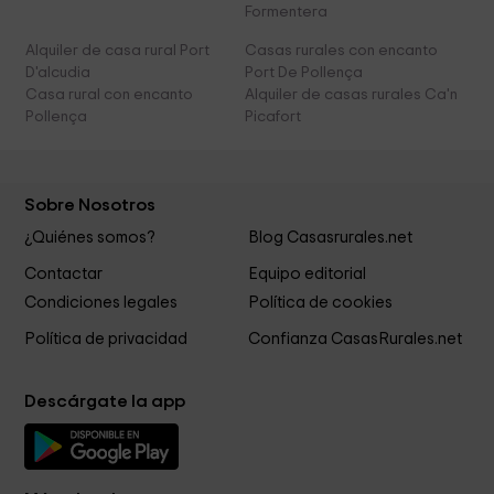
Formentera
Alquiler de casa rural Port
Casas rurales con encanto
D'alcudia
Port De Pollença
Casa rural con encanto
Alquiler de casas rurales Ca'n
Pollença
Picafort
Sobre Nosotros
¿Quiénes somos?
Blog Casasrurales.net
Contactar
Equipo editorial
Condiciones legales
Política de cookies
Política de privacidad
Confianza CasasRurales.net
Descárgate la app