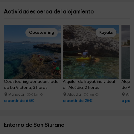
Actividades cerca del alojamiento
Coasteering
Kayaks
Coasteering por acantilado 
Alquiler de kayak individual 
Alquil
de La Victoria, 3 horas
en Alcúdia, 2 horas
de Alc
Manacor
Alcudia
Alc
30.0 km
7.6 km
a partir de 65€
a partir de 25€
a part
Entorno de Son Siurana