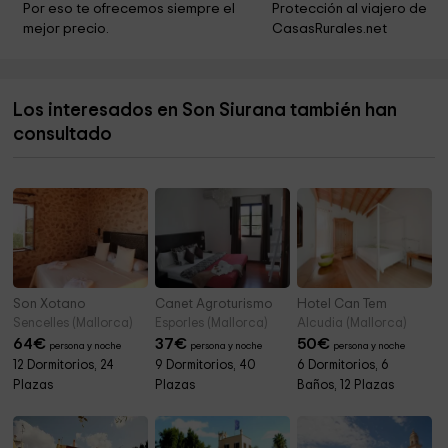
Por eso te ofrecemos siempre el 
Protección al viajero de 
mejor precio.
CasasRurales.net
Cova Morella
6,5 km
Excursión Puig de Maria
7,0 km
Los interesados en Son Siurana también han
Ayuntamiento de Alcudia
7,2 km
consultado
Ayuntamiento de Pollensa
7,3 km
Son Xotano
Canet Agroturismo
Hotel Can Tem
Sencelles (Mallorca)
Esporles (Mallorca)
Alcudia (Mallorca)
64
€
37
€
50
€
persona y noche
persona y noche
persona y noche
12 Dormitorios, 24
9 Dormitorios, 40
6 Dormitorios, 6
Plazas
Plazas
Baños, 12 Plazas