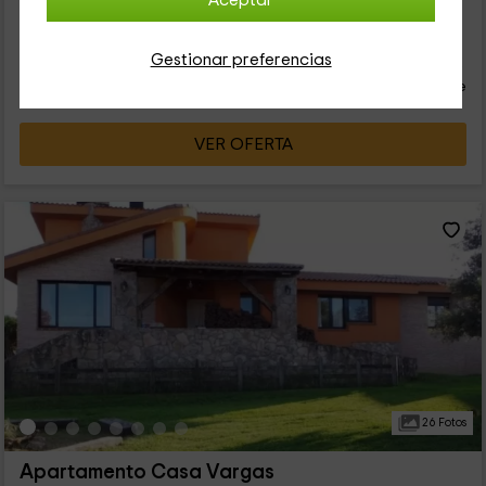
Aceptar
36
€
Gestionar preferencias
Reserva inmediata
desde
persona y noche
Cancelación 7 días antes
VER OFERTA
26 Fotos
Apartamento Casa Vargas