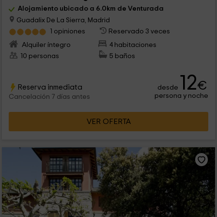
Alojamiento ubicado a 6.0km de Venturada
Guadalix De La Sierra, Madrid
1 opiniones
Reservado 3 veces
Alquiler íntegro
4 habitaciones
10 personas
5 baños
12
€
Reserva inmediata
desde
persona y noche
Cancelación 7 días antes
VER OFERTA