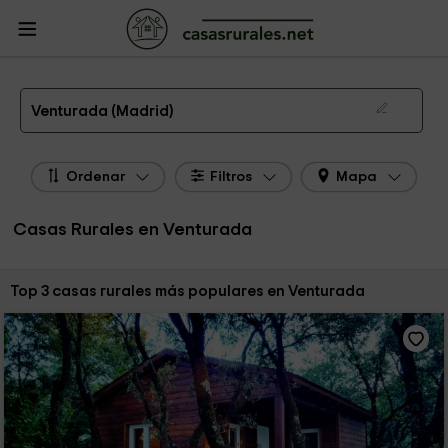
CasasRurales.net
Casas Rurales
Casas Rurales Madrid
Casas Rurales
Venturada
Las 3 mejores casas rurales en Venturada de 2026
Venturada (Madrid)
Ordenar
Filtros
Mapa
Casas Rurales en Venturada
Ordenar por:
Top 3 casas rurales más populares en Venturada