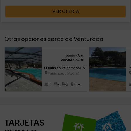
VER OFERTA
Otras opciones cerca de Venturada
49
desde
€
persona y noche
El Bulín de Valdemanco- Mirador
M
Valdemanco (Madrid)
10
4
3
8km
TARJETAS 