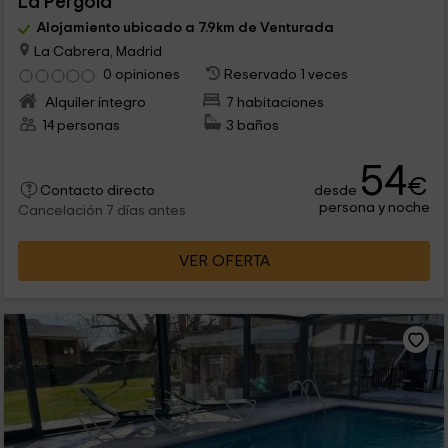
La Pérgola
Alojamiento ubicado a 7.9km de Venturada
La Cabrera, Madrid
0 opiniones
Reservado 1 veces
Alquiler íntegro
7 habitaciones
14 personas
3 baños
54
€
desde
Contacto directo
persona y noche
Cancelación 7 días antes
VER OFERTA