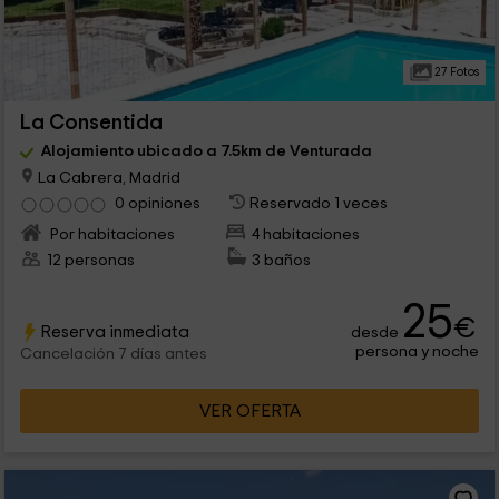
27 Fotos
La Consentida
Alojamiento ubicado a 7.5km de Venturada
La Cabrera, Madrid
0 opiniones
Reservado 1 veces
Por habitaciones
4 habitaciones
12 personas
3 baños
25
€
Reserva inmediata
desde
persona y noche
Cancelación 7 días antes
VER OFERTA