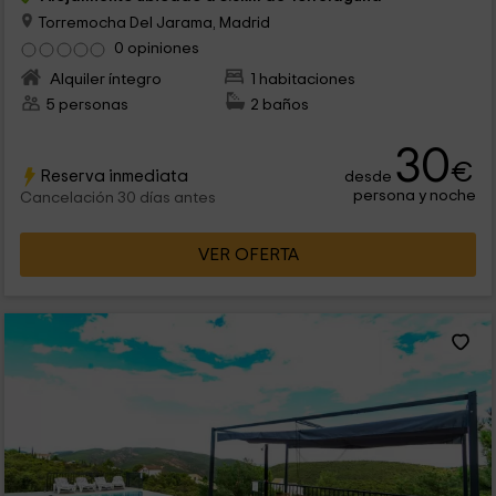
Torremocha Del Jarama, Madrid
0 opiniones
Alquiler íntegro
1 habitaciones
5 personas
2 baños
30
€
Reserva inmediata
desde
persona y noche
Cancelación 30 días antes
VER OFERTA