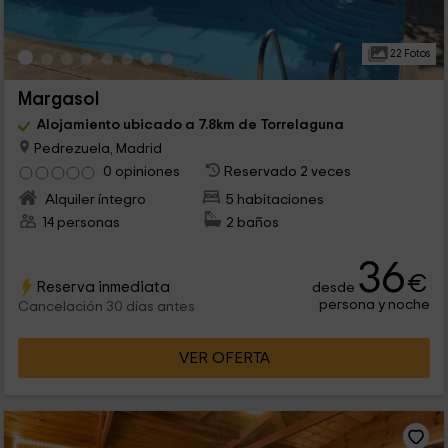
22 Fotos
Margasol
Alojamiento ubicado a 7.8km de Torrelaguna
Pedrezuela, Madrid
0 opiniones
Reservado 2 veces
Alquiler íntegro
5 habitaciones
14 personas
2 baños
36
€
Reserva inmediata
desde
persona y noche
Cancelación 30 días antes
VER OFERTA