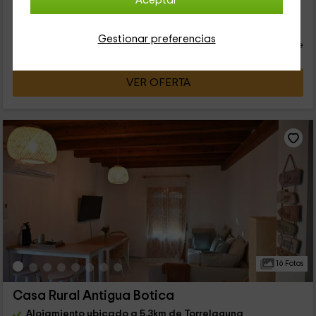
Aceptar
32
€
desde
Contacto directo
Gestionar preferencias
persona y noche
Cancelación 30 días antes
VER OFERTA
16 Fotos
Casa Rural Antigua Botica
Alojamiento ubicado a 5.3km de Torrelaguna