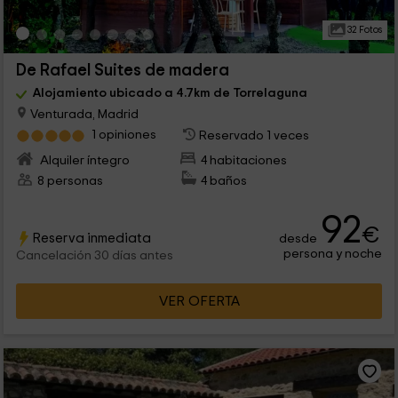
32 Fotos
De Rafael Suites de madera
Alojamiento ubicado a 4.7km de Torrelaguna
Venturada, Madrid
1 opiniones
Reservado 1 veces
Alquiler íntegro
4 habitaciones
8 personas
4 baños
92
€
Reserva inmediata
desde
persona y noche
Cancelación 30 días antes
VER OFERTA