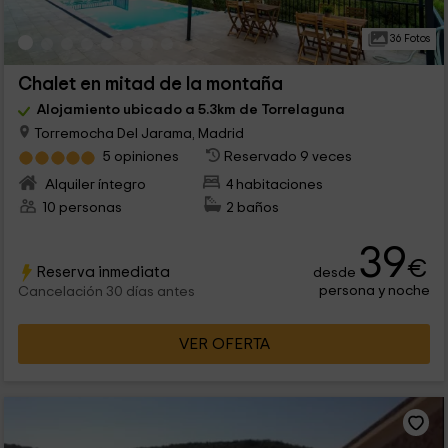
36 Fotos
Chalet en mitad de la montaña
Alojamiento ubicado a 5.3km de Torrelaguna
Torremocha Del Jarama, Madrid
5 opiniones
Reservado 9 veces
Alquiler íntegro
4 habitaciones
10 personas
2 baños
39
€
Reserva inmediata
desde
persona y noche
Cancelación 30 días antes
VER OFERTA