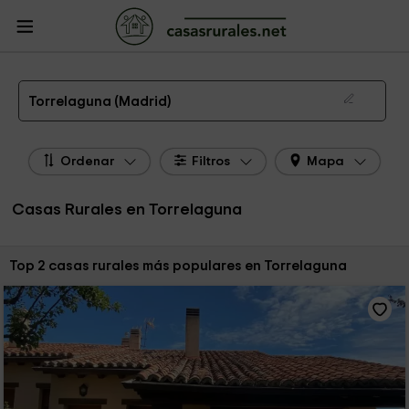
CasasRurales.net
Casas Rurales
Casas Rurales Madrid
Casas Rurales
Torrelaguna
Las 2 mejores casas rurales en Torrelaguna de 2026
Torrelaguna (Madrid)
Ordenar
Filtros
Mapa
Casas Rurales en Torrelaguna
Ordenar por:
Top 2 casas rurales más populares en Torrelaguna