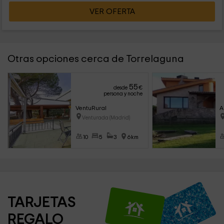
VER OFERTA
Otras opciones cerca de Torrelaguna
55
desde
€
persona y noche
VentuRural
A
Venturada (Madrid)
10
5
3
6km
TARJETAS 
REGALO