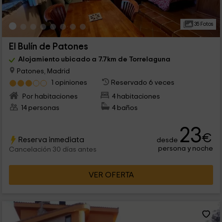
35 Fotos
El Bulín de Patones
Alojamiento ubicado a 7.7km de Torrelaguna
Patones, Madrid
1 opiniones
Reservado 6 veces
Por habitaciones
4 habitaciones
14 personas
4 baños
23
€
Reserva inmediata
desde
persona y noche
Cancelación 30 días antes
VER OFERTA