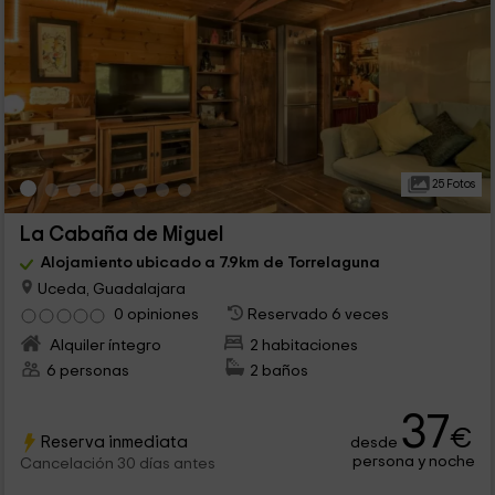
25 Fotos
La Cabaña de Miguel
Alojamiento ubicado a 7.9km de Torrelaguna
Uceda, Guadalajara
0 opiniones
Reservado 6 veces
Alquiler íntegro
2 habitaciones
6 personas
2 baños
37
€
Reserva inmediata
desde
persona y noche
Cancelación 30 días antes