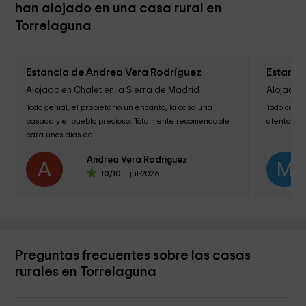
han alojado en una casa rural en
Torrelaguna
Estancia de Andrea Vera Rodríguez
Estanci
Alojado en Chalet en la Sierra de Madrid
Alojado e
Todo genial, el propietario un encanto, la casa una 
Todo correc
pasada y el pueblo precioso. Totalmente recomendable 
atento en l
para unos días de...
Andrea Vera Rodríguez
A
M
10
/10
jul-2026
Preguntas frecuentes sobre las casas
rurales en Torrelaguna