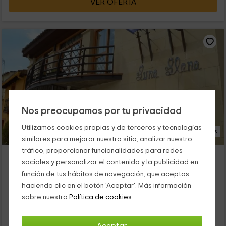
VER OFERTA
Nos preocupamos por tu privacidad
Utilizamos cookies propias y de terceros y tecnologías
16 Fotos
similares para mejorar nuestro sitio, analizar nuestro
tráfico, proporcionar funcionalidades para redes
Hotel Rural Luna Llena
sociales y personalizar el contenido y la publicidad en
Alojamiento ubicado a 5.2km de Torrelaguna
función de tus hábitos de navegación, que aceptas
Torremocha Del Jarama, Madrid
haciendo clic en el botón 'Aceptar'. Más información
0 opiniones
sobre nuestra
Política de cookies.
Por habitaciones
6 habitaciones
12 personas