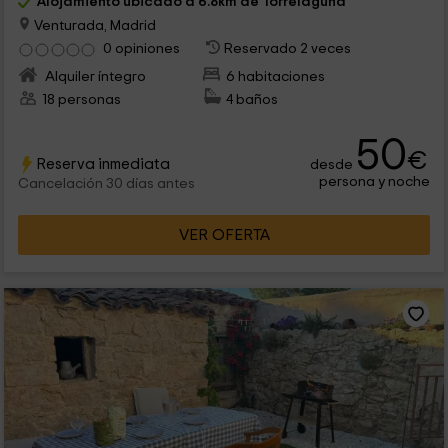
Alojamiento ubicado a 6.8km de Torrelaguna
Venturada, Madrid
0 opiniones
Reservado 2 veces
Alquiler íntegro
6 habitaciones
18 personas
4 baños
50
€
Reserva inmediata
desde
persona y noche
Cancelación 30 días antes
VER OFERTA