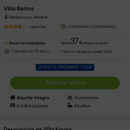
Villa Karina
Valdemanco, Madrid
1
opiniones
12 RESERVAS CONFIRMADAS
37
€
Reserva inmediata
desde
persona y noche
Cancelación 30 días
Precio fin de semana desde 1320€
¡20% DTO. PRÓXIMOS 7 DÍAS!
Reservar ahora
Alquiler íntegro
14
personas
6
habitaciones
4
baños
Descripción de Villa Karina