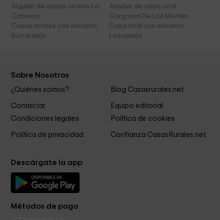
Alquiler de casas rurales La
Alquiler de casa rural
Cabrera
Garganta De Los Montes
Casas rurales con encanto
Casa rural con encanto
Bustarviejo
Lozoyuela
Sobre Nosotros
¿Quiénes somos?
Blog Casasrurales.net
Contactar
Equipo editorial
Condiciones legales
Política de cookies
Política de privacidad
Confianza CasasRurales.net
Descárgate la app
Métodos de pago