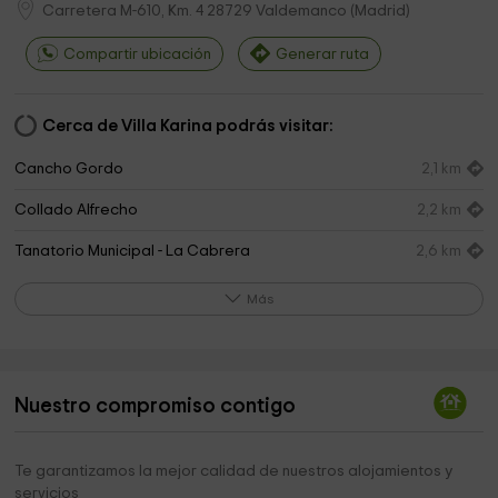
Carretera M-610, Km. 4
28729
Valdemanco
(
Madrid
)
Compartir ubicación
Generar ruta
Cerca de Villa Karina podrás visitar:
Cancho Gordo
2,1 km
Collado Alfrecho
2,2 km
Tanatorio Municipal - La Cabrera
2,6 km
El Bosque de los Niños Park
2,8 km
Más
Cruce camino
2,8 km
Pico De La Miel
3,2 km
Nuestro compromiso contigo
Parroquia de La Inmaculada Concepción
3,2 km
Villa San Roque center
3,3 km
Te garantizamos la mejor calidad de nuestros alojamientos y
servicios