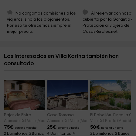
Centro Conservacion Zona Norte
3,3 km
Arroyo Garguera
4,4 km
No cargamos comisiones a los 
Al reservar con nosotr
viajeros, sino a los alojamientos. 
cubierto por la Garantía de
Salón de Actos Municipal
4,4 km
Por eso te ofrecemos siempre el 
Protección al viajero de 
mejor precio.
CasasRurales.net
Ayuntamiento De Navalafuente
4,5 km
Cementerio Buatarviejo
4,6 km
Los interesados en Villa Karina también han
Parroquia de la Inmaculada Conceptción
4,8 km
consultado
Cabanillas de la Sierra
5,1 km
Pajar de Elvira
Casa Tomasa
El Pabellón- Finca la C
Alameda Del Valle (Madrid)
Alameda Del Valle (Madrid)
Villa Del Prado (Madrid)
75
€
25
€
50
€
persona y noche
persona y noche
persona y noche
2 Dormitorios, 3 Baños,
4 Dormitorios, 4
3 Dormitorios, 2 Baños,