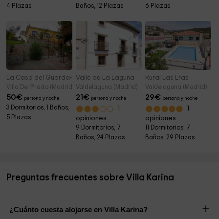
4 Plazas
Baños, 12 Plazas
6 Plazas
La Casa del Guarda- Finca La Caprichosa
Valle de La Laguna
Rural Las Eras
Villa Del Prado (Madrid)
Valdelaguna (Madrid)
Valdelaguna (Madrid)
50
€
21
€
29
€
persona y noche
persona y noche
persona y noche
3 Dormitorios, 1 Baños,
1
1
5 Plazas
opiniones
opiniones
9 Dormitorios, 7
11 Dormitorios, 7
Baños, 24 Plazas
Baños, 29 Plazas
Preguntas frecuentes sobre Villa Karina
¿Cuánto cuesta alojarse en Villa Karina?