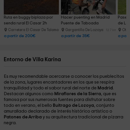
Ruta en buggy biplaza por 
Hacer puenting en Madrid 
Paseo 
senda rural El Casar 2h
Puente de Taboada
de Loz
Carretera El Casar De Talamanca
Gargantilla De Lozoya
Oter
26.3 km
12.7 km
a partir de 200€
a partir de 35€
a part
Entorno de Villa Karina
Es muy recomendable acercarse a conocer los pueblecitos
de la zona, lugares encantadores en los que se respira
tranquilidad y todo el sabor rural del norte de
Madrid
.
Destacan algunos como
Miraflores de la Sierra
, que es
famosa por sus numerosas fuentes para disfrutar sobre
todo en verano, el bello
Buitrago de Lozoya
, conjunto
amurallado declarado de interés histórico artístico o
Patones de Arriba
y su arquitectura tradicional de pizarra
negra.