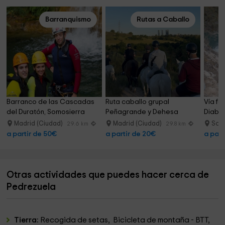
comentan que no quieren irse, y eso significa que se han
sentido como en casa.
Barranquismo
Rutas a Caballo
No hay mejor sensación para querer regresar de nuevo con
familiares y amigos.
Barranco de las Cascadas 
Ruta caballo grupal 
Vía fe
del Duratón, Somosierra
Peñagrande y Dehesa 
Diablo
Quemada 1h
Madrid (Ciudad)
Madrid (Ciudad)
Soto
29.6 km
29.8 km
a partir de 50€
a partir de 20€
a part
Otras actividades que puedes hacer cerca de
Pedrezuela
Tierra:
Recogida de setas, Bicicleta de montaña - BTT,