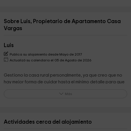
Sobre Luis, Propietario de Apartamento Casa
Vargas
Luis
Publica su alojamiento desde Mayo de 2017
Actualizó su calendario el 05 de Agosto de 2026
Gestiono la casa rural personalmente, ya que creo que no
hay mejor forma de cuidar hasta el mínimo detalle para que
la casa esté a la altura de las espectativas de los
Más
huéspedes.
Lo que destaca el propietario de su alojamiento
Actividades cerca del alojamiento
Cuando nuestros huéspedes acaban su estancia, nos