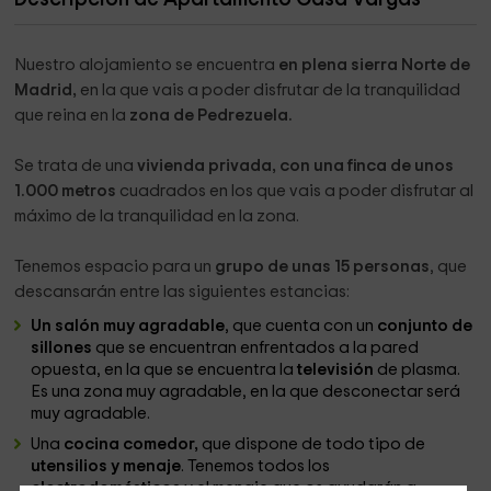
Nuestro alojamiento se encuentra
en plena sierra Norte de
Madrid,
en la que vais a poder disfrutar de la tranquilidad
que reina en la
zona de Pedrezuela.
Se trata de una
vivienda privada, con una finca de unos
1.000 metros
cuadrados en los que vais a poder disfrutar al
máximo de la tranquilidad en la zona.
Tenemos espacio para un
grupo de unas 15 personas
, que
descansarán entre las siguientes estancias:
Un salón muy agradable
, que cuenta con un
conjunto de
sillones
que se encuentran enfrentados a la pared
opuesta, en la que se encuentra la
televisión
de plasma.
Es una zona muy agradable, en la que desconectar será
muy agradable.
Una
cocina comedor,
que dispone de todo tipo de
utensilios y menaje
. Tenemos todos los
electrodomésticos
y el menaje que os ayudarán a