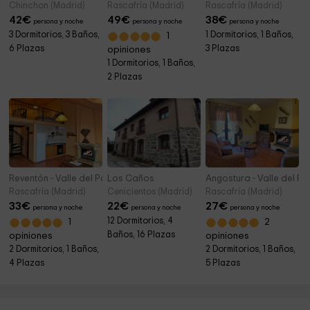
Chinchon (Madrid)
Rascafría (Madrid)
Rascafría (Madrid)
42
€
49
€
38
€
persona y noche
persona y noche
persona y noche
3 Dormitorios, 3 Baños,
1 Dormitorios, 1 Baños,
1
6 Plazas
3 Plazas
opiniones
1 Dormitorios, 1 Baños,
2 Plazas
Reventón - Valle del Paular
Los Caños
Angostura - Valle del Pa
Rascafría (Madrid)
Cenicientos (Madrid)
Rascafría (Madrid)
33
€
22
€
27
€
persona y noche
persona y noche
persona y noche
12 Dormitorios, 4
1
2
Baños, 16 Plazas
opiniones
opiniones
2 Dormitorios, 1 Baños,
2 Dormitorios, 1 Baños,
4 Plazas
5 Plazas