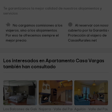
Ayuntamiento De Venturada
3,1 km
Te garantizamos la mejor calidad de nuestros alojamientos y
servicios
Casa de la Cultura
4,0 km
Parroquia Santiago Apostol
4,1 km
No cargamos comisiones a los 
Al reservar con nosotr
viajeros, sino a los alojamientos. 
cubierto por la Garantía de
Cementerio de Venturada
4,2 km
Por eso te ofrecemos siempre el 
Protección al viajero de 
mejor precio.
CasasRurales.net
Parroquia Asunción de Nuestra Señora
4,2 km
Ermita de San Isidro
4,2 km
Los interesados en Apartamento Casa Vargas
Parroquia de San Pedro Advincula. Redueña
6,1 km
también han consultado
Cabanillas de la Sierra
6,4 km
Los Balcones de Galaz
Najarra - Valle del Paular
Aguilón - Valle del Paula