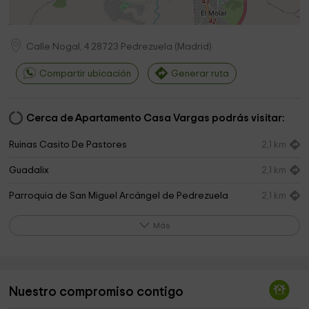
Calle Nogal, 4
28723
Pedrezuela
(
Madrid
)
Compartir ubicación
Generar ruta
Cerca de Apartamento Casa Vargas podrás visitar:
Ruinas Casito De Pastores
2,1 km
Guadalix
2,1 km
Parroquia de San Miguel Arcángel de Pedrezuela
2,1 km
municipal Park
2,2 km
Más
Merendero Público
2,4 km
El Casito Park
2,4 km
Nuestro compromiso contigo
Peñandía Park
2,4 km