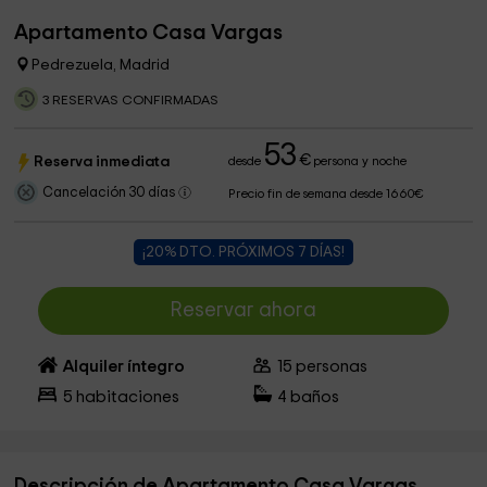
Apartamento Casa Vargas
Pedrezuela, Madrid
3 RESERVAS CONFIRMADAS
53
€
Reserva inmediata
desde
persona y noche
Cancelación 30 días
Precio fin de semana desde 1660€
¡20% DTO. PRÓXIMOS 7 DÍAS!
Reservar ahora
Alquiler íntegro
15
personas
5
habitaciones
4
baños
Descripción de Apartamento Casa Vargas