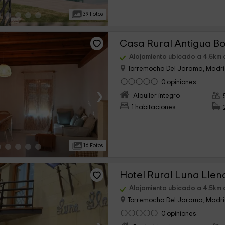
39 Fotos
Casa Rural Antigua Bo
Alojamiento ubicado a 4.5km 
Torremocha Del Jarama, Madr
0 opiniones
›
Alquiler íntegro
1 habitaciones
16 Fotos
Hotel Rural Luna Llen
Alojamiento ubicado a 4.5km 
Torremocha Del Jarama, Madr
0 opiniones