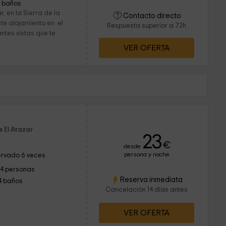
1 baños
, en la Sierra de la
Contacto directo
ste alojamiento en el
Respuesta superior a 72h
ntes vistas que te
VER OFERTA
e El Atazar
23
€
desde
persona y noche
rvado 6 veces
14 personas
Reserva inmediata
4 baños
Cancelación 14 días antes
VER OFERTA