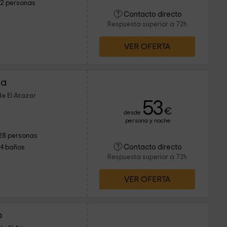
12 personas
Contacto directo
Respuesta superior a 72h
VER OFERTA
sa
e El Atazar
53
€
desde
persona y noche
28 personas
Contacto directo
14 baños
Respuesta superior a 72h
VER OFERTA
o