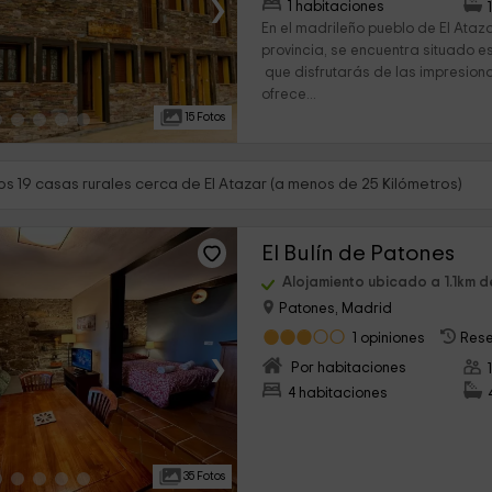
›
1 habitaciones
En el madrileño pueblo de El Atazar
provincia, se encuentra situado e
que disfrutarás de las impresiona
ofrece...
15 Fotos
s 19 casas rurales cerca de El Atazar (a menos de 25 Kilómetros)
El Bulín de Patones
Alojamiento ubicado a 1.1km d
Patones, Madrid
1 opiniones
Rese
›
Por habitaciones
4 habitaciones
35 Fotos