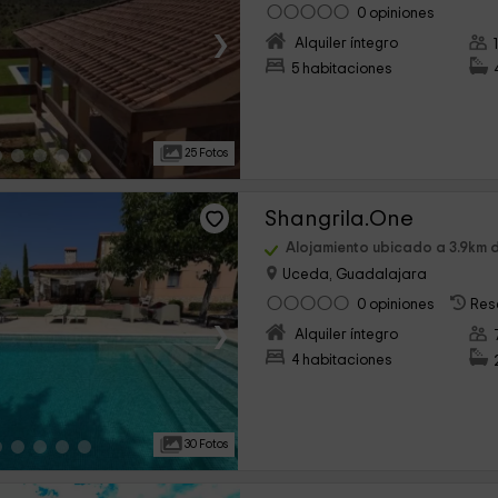
0 opiniones
›
Alquiler íntegro
5 habitaciones
25 Fotos
Shangrila.One
Alojamiento ubicado a 3.9km d
Uceda, Guadalajara
0 opiniones
Res
›
Alquiler íntegro
4 habitaciones
30 Fotos