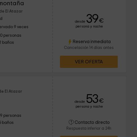
 montaña
de El Atazar
39
id
€
desde
persona y noche
ervado 9 veces
10 personas
Reserva inmediata
2 baños
Cancelación 14 días antes
VER OFERTA
de El Atazar
53
€
desde
persona y noche
19 personas
Contacto directo
5 baños
Respuesta inferior a 24h