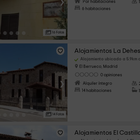
›
Por habitaciones
6 habitaciones
16 Fotos
Alojamientos La Dehe
Alojamiento ubicado a 5.9km d
El Berrueco, Madrid
0 opiniones
›
Alquiler íntegro
14 habitaciones
14 Fotos
Alojamientos El Castill