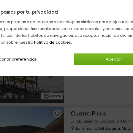
pamos por tu privacidad
15 Fotos
okies propias y de terceros y tecnologías similares para mejorar nuest
co, proporcionar funcionalidades para redes sociales y personalizar e
Los Diezmos
 función de tus hábitos de navegación, que aceptas haciendo clic en 
ión sobre nuestra
Política de cookies.
Alojamiento ubicado a 2.6km d
Patones, Madrid
0 opiniones
ionar preferencias
Aceptar
›
Alquiler íntegro
6 habitaciones
30 Fotos
Cuatro Pinos
Alojamiento ubicado a 3.8km d
Torremocha Del Jarama, Madr