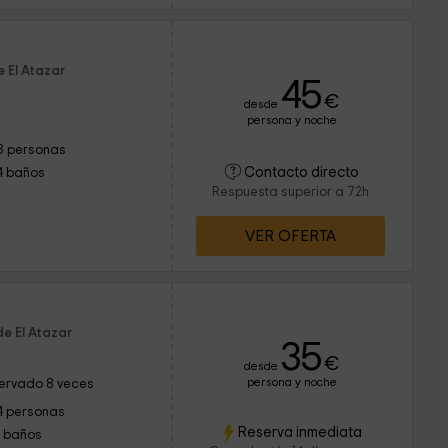
e El Atazar
45
€
desde
persona y noche
8 personas
Contacto directo
4 baños
Respuesta superior a 72h
VER OFERTA
de El Atazar
35
€
desde
persona y noche
ervado 8 veces
4 personas
Reserva inmediata
1 baños