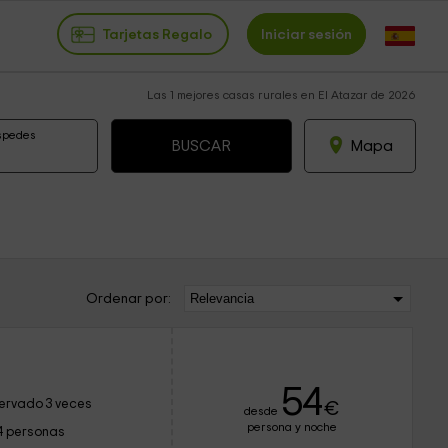
Tarjetas Regalo
Iniciar sesión
Las 1 mejores casas rurales en El Atazar de 2026
spedes
Mapa
Ordenar por:
54
ervado 3 veces
€
desde
persona y noche
4 personas