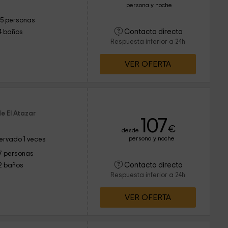
persona y noche
15 personas
Contacto directo
4 baños
Respuesta inferior a 24h
VER OFERTA
e El Atazar
107
€
desde
persona y noche
ervado 1 veces
7 personas
Contacto directo
2 baños
Respuesta inferior a 24h
VER OFERTA