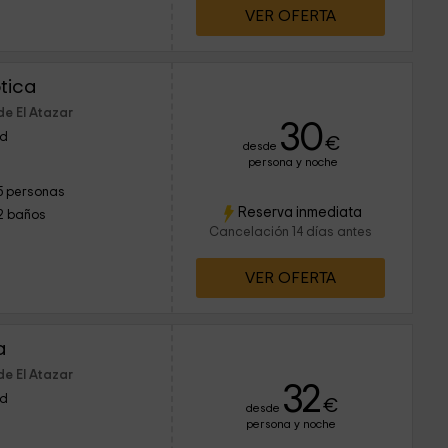
VER OFERTA
tica
de El Atazar
30
id
€
desde
persona y noche
5 personas
Reserva inmediata
2 baños
Cancelación 14 días antes
VER OFERTA
a
de El Atazar
32
id
€
desde
persona y noche