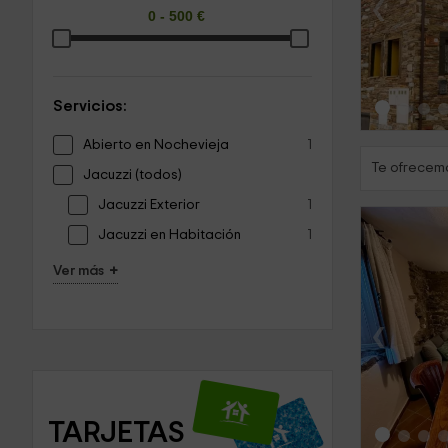
‹
Servicios:
Abierto en Nochevieja
1
Te ofrecemo
Jacuzzi (todos)
Jacuzzi Exterior
1
Jacuzzi en Habitación
1
+
Ver más
‹
TARJETAS 