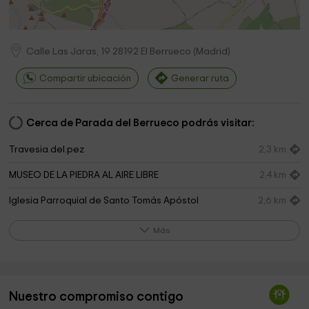
Calle Las Jaras, 19
28192
El Berrueco
(
Madrid
)
Compartir ubicación
Generar ruta
Cerca de Parada del Berrueco podrás visitar:
Travesia.del.pez
2,3 km
MUSEO DE LA PIEDRA AL AIRE LIBRE
2,4 km
Iglesia Parroquial de Santo Tomás Apóstol
2,6 km
Parroquia del Berrueco
2,7 km
Más
Puente Romano El Berrueco
2,8 km
Pico De La Miel
2,9 km
Nuestro compromiso contigo
Parroquia de La Inmaculada Concepción
2,9 km