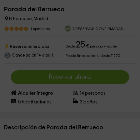
Parada del Berrueco
El Berrueco, Madrid
1
opiniones
7 RESERVAS CONFIRMADAS
25
€
Reserva inmediata
desde
persona y noche
Cancelación 14 días
Precio fin de semana desde 1127€
Reservar ahora
Alquiler íntegro
14
personas
5
habitaciones
3
baños
Descripción de Parada del Berrueco