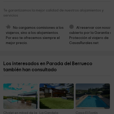
Villa San Roque center
2,9 km
Te garantizamos la mejor calidad de nuestros alojamientos y
servicios
Centro Conservacion Zona Norte
3,4 km
Tanatorio Municipal - La Cabrera
3,4 km
No cargamos comisiones a los 
Al reservar con nosotr
viajeros, sino a los alojamientos. 
cubierto por la Garantía de
Embalse de El Atazar
3,6 km
Por eso te ofrecemos siempre el 
Protección al viajero de 
mejor precio.
CasasRurales.net
Necrópolis de Sieteiglesias
3,7 km
Fishing area and bathroom El Atazar
3,9 km
Los interesados en Parada del Berrueco
Collado Alfrecho
4,2 km
también han consultado
Cancho Gordo
4,3 km
Chalet en mitad de la montaña
La Candela
Casa El Fontín