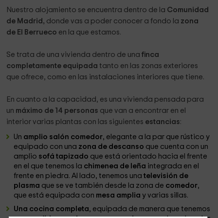
Nuestro alojamiento se encuentra dentro de la
Comunidad
de Madrid,
donde vas a poder conocer a fondo la
zona
de El Berrueco
en la que estamos.
Se trata de una vivienda dentro de una
finca
completamente equipada
tanto en las zonas exteriores
que ofrece, como en las instalaciones interiores que tiene.
En cuanto a la capacidad, es una vivienda pensada para
un
máximo de 14 personas
que van a encontrar en el
interior varias plantas con las siguientes
estancias
:
Un
amplio salón comedor
, elegante a la par que rústico y
equipado con una
zona de descanso
que cuenta con un
amplio
sofá tapizado
que está orientado hacia el frente
en el que tenemos la
chimenea de leña
integrada en el
frente en piedra. Al lado, tenemos una
televisión de
plasma
que se ve también desde la zona de
comedor
,
que está equipada con
mesa amplia
y varias sillas.
Una cocina completa
, equipada de manera que tenemos