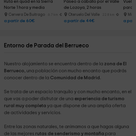
Ruta en quad en la Sierra 
Paseo a caballo por el Valle 
Vuelo
Norte 1 hora y media
de Lozoya, 2 horas
parape
Guada
Cervera De Buitrago
Oteruelo Del Valle
Mira
6.7 km
22.8 km
a partir de 60€
a partir de 44€
a part
Entorno de Parada del Berrueco
Nuestro alojamiento se encuentra dentro de la
zona de El
Berrueco,
una población con mucho encanto que podrás
conocer dentro de la
Comunidad de Madrid.
Se trata de un espacio tranquilo y con mucho encanto, en el
que vas a poder disfrutar de una
experiencia de turismo
rural muy completa
ya que dispone de una amplia oferta
de actividades y servicios.
Entre las zonas naturales, te animamos a que hagas alguna
de las mejores
rutas de senderismo y montaña
para