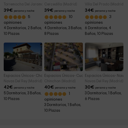
Torremocha Del Jarama (Madrid)
Cercedilla (Madrid)
Villa Del Prado (Madrid)
39
€
39
€
34
€
persona y noche
persona y noche
persona y noche
5
10
3
opiniones
opiniones
opiniones
4 Dormitorios, 2 Baños,
4 Dormitorios, 3 Baños,
6 Dormitorios, 4
10 Plazas
8 Plazas
Baños, 10 Plazas
Espacios Únicos- Chalet Relax Luxury
Espacios Únicos- Cuchi Farm
Espacios Únicos- Navas
Navas Del Rey (Madrid)
Chinchon (Madrid)
Navas Del Rey (Madrid)
42
€
40
€
30
€
persona y noche
persona y noche
persona y noche
5 Dormitorios, 3 Baños,
3 Dormitorios, 1 Baños,
1
10 Plazas
6 Plazas
opiniones
3 Dormitorios, 1 Baños,
10 Plazas