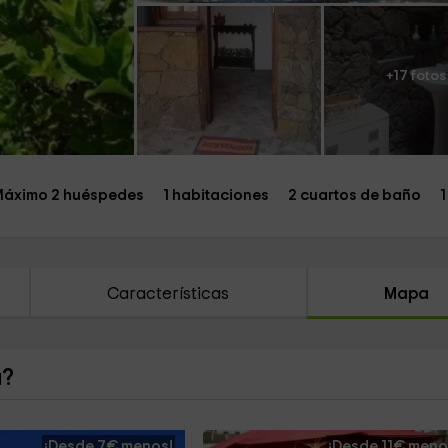
+17 fotos
áximo 2 huéspedes
1 habitaciones
2 cuartos de baño
1
Características
Mapa
a?
¡Desde 7€ menos!
¡Desde 11€ meno