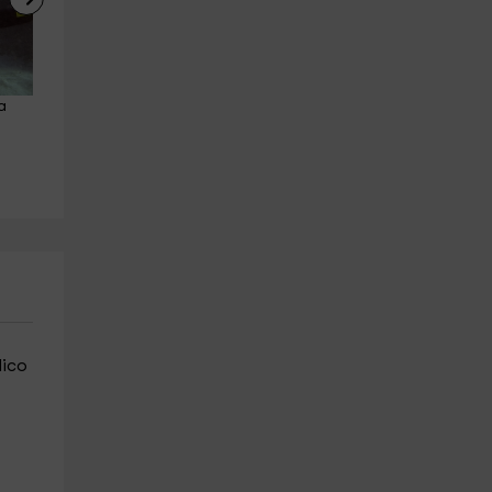
a 
Tour en barco velero 6 horas 
Vuelo en parapente en Dos 
Isla El Hierro
Hermanas 10 minutos
Valverde
Frontera
5.8 km
5.9 km
a partir de 75€
a partir de 80€
lico