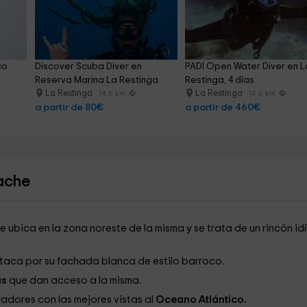
co 
Discover Scuba Diver en 
PADI Open Water Diver en L
Reserva Marina La Restinga
Restinga, 4 días
La Restinga
La Restinga
14.6 km
14.6 km
a partir de 80€
a partir de 460€
ache
e ubica en la zona noreste de la misma y se trata de un rincón idí
taca por su fachada blanca de estilo barroco.
as
que dan acceso a la misma.
adores con las mejores vistas al
Oceano Atlántico.