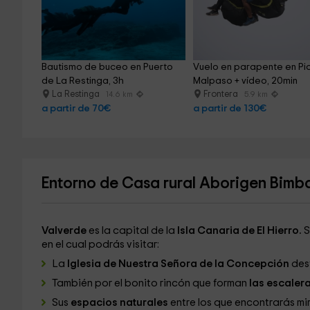
Bautismo de buceo en Puerto 
Vuelo en parapente en Pi
de La Restinga, 3h
Malpaso + vídeo, 20min
La Restinga
Frontera
14.6 km
5.9 km
a partir de 70€
a partir de 130€
Entorno de Casa rural Aborigen Bimb
Valverde
es la capital de la
Isla Canaria de El Hierro.
S
en el cual podrás visitar:
La
Iglesia de Nuestra Señora de la Concepción
des
También por el bonito rincón que forman
las escaler
Sus
espacios naturales
entre los que encontrarás mir