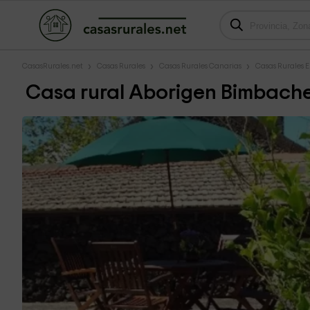
CasasRurales.net
Casas Rurales
Casas Rurales Canarias
Casas Rurales E
Casa rural Aborigen Bimbach