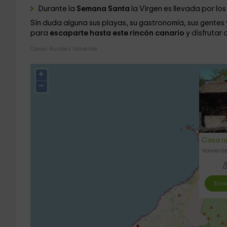
Durante la
Semana Santa
la Virgen es llevada por l
Sin duda alguna sus playas, su gastronomía, sus gentes 
para
escaparte hasta este rincón canario
y disfrutar 
Casas Rurales Valverde
+
−
Casa ru
Valverde,
Envi