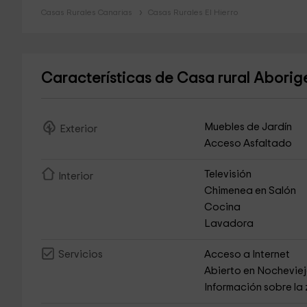
Casas Rurales Canarias
Casas Rurales El Hierro
Características de Casa rural Abori
Muebles de Jardín
Exterior
Acceso Asfaltado
Televisión
Interior
Chimenea en Salón
Cocina
Lavadora
Acceso a Internet
Servicios
Abierto en Nochevie
Información sobre la