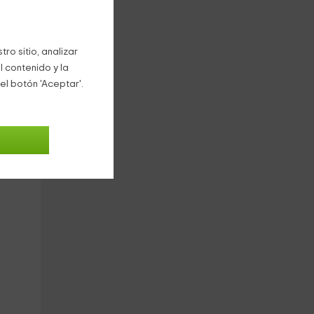
reja
ro sitio, analizar
l contenido y la
 que
el botón 'Aceptar'.
 las