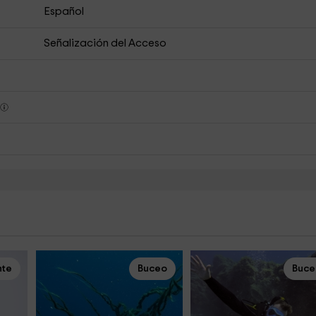
Español
Señalización del Acceso
s
nte
Buceo
Buce