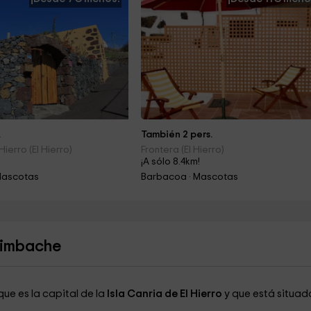
.
También 2 pers.
 Hierro (El Hierro)
Frontera (El Hierro)
¡A sólo 8.4km!
Mascotas
Barbacoa · Mascotas
Bimbache
que es la capital de la
Isla Canria de El Hierro
y que está situad