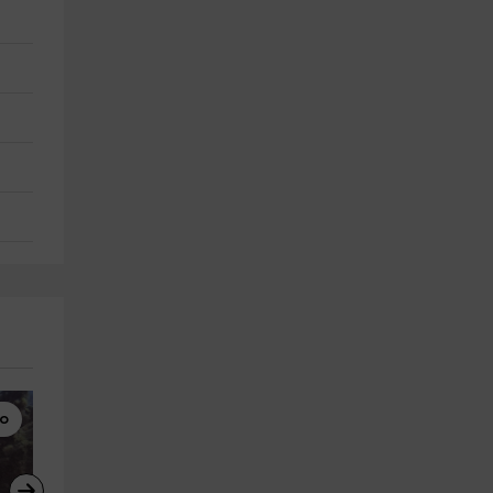
o
Paseos en Barco
Parapente