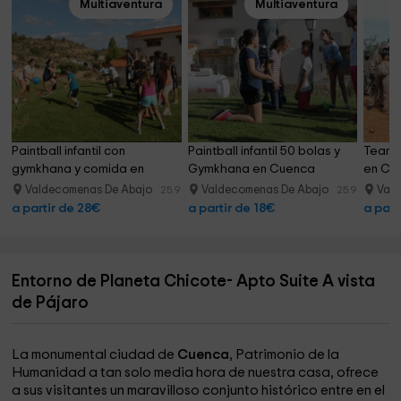
Multiaventura
Multiaventura
Paintball infantil con 
Paintball infantil 50 bolas y 
Team B
gymkhana y comida en 
Gymkhana en Cuenca
en Cu
Cuenca
Valdecomenas De Abajo
Valdecomenas De Abajo
Val
25.9 km
25.9 km
a partir de 28€
a partir de 18€
a part
Entorno de Planeta Chicote- Apto Suite A vista
de Pájaro
La monumental ciudad de
Cuenca
, Patrimonio de la
Humanidad a tan solo media hora de nuestra casa, ofrece
a sus visitantes un maravilloso conjunto histórico entre en el