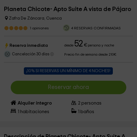
Planeta Chicote- Apto Suite A vista de Pájaro
Zafra De Záncara, Cuenca
1
opiniones
4 RESERVAS CONFIRMADAS
52
€
Reserva inmediata
desde
persona y noche
Cancelación 30 días
Precio fin de semana desde 210€
¡10% SI RESERVAS UN MÍNIMO DE 4 NOCHES!
Reservar ahora
Alquiler íntegro
2
personas
1
habitaciones
1
baños
Descripción de Planeta Chicote- Apto Suite A