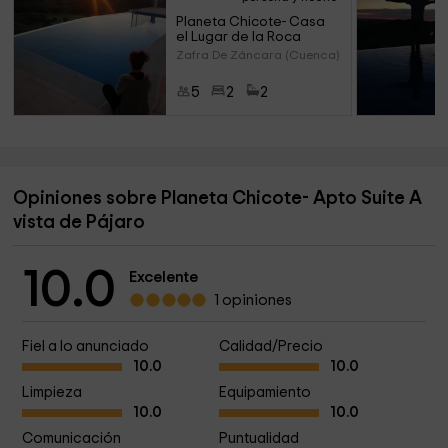
Planeta Chicote- Casa 
el Lugar de la Roca
Zafra De Záncara (Cuenca)
5
2
2
Opiniones sobre Planeta Chicote- Apto Suite A
vista de Pájaro
10.0
Excelente
1 opiniones
Fiel a lo anunciado
Calidad/Precio
10.0
10.0
Limpieza
Equipamiento
10.0
10.0
Comunicación
Puntualidad