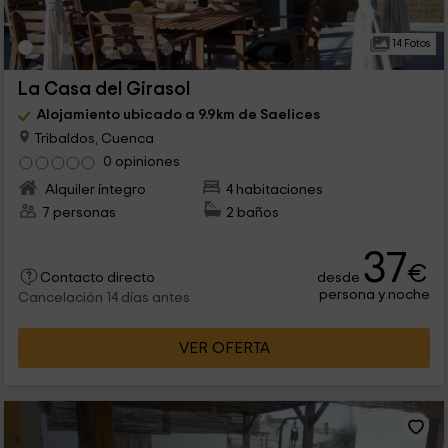
14 Fotos
La Casa del Girasol
Alojamiento ubicado a 9.9km de Saelices
Tribaldos, Cuenca
0 opiniones
Alquiler íntegro
4 habitaciones
7 personas
2 baños
37
€
desde
Contacto directo
persona y noche
Cancelación 14 días antes
VER OFERTA