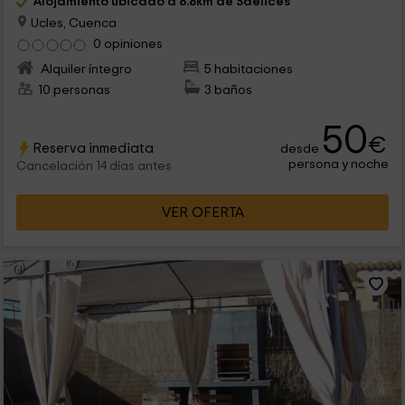
Alojamiento ubicado a 8.8km de Saelices
Ucles, Cuenca
0 opiniones
Alquiler íntegro
5 habitaciones
10 personas
3 baños
50
€
Reserva inmediata
desde
persona y noche
Cancelación 14 días antes
VER OFERTA