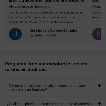
Estancia de José Ignacio Carrero Gónzalez
Estanci
Alojado en Lapis Specularis
Alojado e
Nos ha gustado mucho la casa, el salón de la planta baja 
Todo perfe
me parece perfecto para ver la tv, es un acierto. La 
tranquila. 
recomendaría a los que quieran visitar la zona de 
Segóbriga,...
José Ignacio Carrero Gónzalez
J
S
10
/10
dic-2025
Preguntas frecuentes sobre las casas
rurales en Saelices
¿Dónde están los mejores alojamientos para hacer
turismo rural en Saelices?
¿Cuál es el precio medio para dormir en un alojamiento en