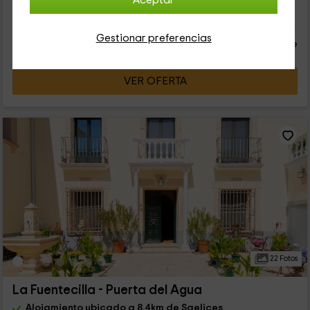
Aceptar
22
€
desde
Contacto directo
Gestionar preferencias
persona y noche
Cancelación 14 días antes
VER OFERTA
22 Fotos
La Fuentecilla - Puerta del Agua
Alojamiento ubicado a 8.4km de Saelices