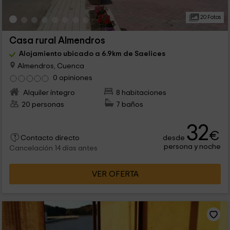
20 Fotos
Casa rural Almendros
Alojamiento ubicado a 6.9km de Saelices
Almendros, Cuenca
0 opiniones
Alquiler íntegro
8 habitaciones
20 personas
7 baños
32
€
desde
Contacto directo
persona y noche
Cancelación 14 días antes
VER OFERTA