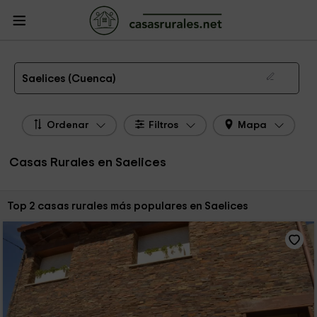
CasasRurales.net
Casas Rurales
Casas Rurales Castilla La Mancha
Casas
Rurales Cuenca
Casas Rurales Saelices
Las 2 mejores casas rurales en Saelices de 2026
Saelices (Cuenca)
Ordenar
Filtros
Mapa
Casas Rurales en Saelices
Ordenar por:
Top 2 casas rurales más populares en Saelices