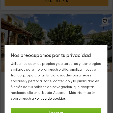
VER OFERTA
Nos preocupamos por tu privacidad
Utilizamos cookies propias y de terceros y tecnologías
14 Fotos
similares para mejorar nuestro sitio, analizar nuestro
tráfico, proporcionar funcionalidades para redes
Casa Rural El Almendro
sociales y personalizar el contenido y la publicidad en
Alojamiento ubicado a 7.9km de Saelices
función de tus hábitos de navegación, que aceptas
Rozalen Del Monte, Cuenca
haciendo clic en el botón 'Aceptar'. Más información
1 opiniones
Reservado 1 veces
sobre nuestra
Política de cookies.
Alquiler íntegro
7 habitaciones
12 personas
3 baños