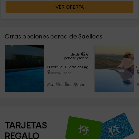
VER OFERTA
Otras opciones cerca de Saelices
42
desde
€
persona y noche
El Portillo - Puerta del Agua
P
Ucles (Cuenca)
4
2
2
8km
TARJETAS 
REGALO