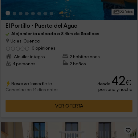
20 Fotos
El Portillo - Puerta del Agua
Alojamiento ubicado a 8.4km de Saelices
Ucles, Cuenca
0 opiniones
Alquiler íntegro
2 habitaciones
4 personas
2 baños
42
€
Reserva inmediata
desde
persona y noche
Cancelación 14 días antes
VER OFERTA