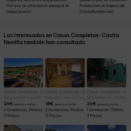
viajeros, sino a los alojamientos. 
cubierto por la Garantía de
Fuente San Pedro Martir
8,5 km
Por eso te ofrecemos siempre el 
Protección al viajero de 
mejor precio.
CasasRurales.net
Capilla de San Antonio
8,7 km
Casa Da Cultura
8,9 km
Los interesados en Casas Completas- Casita
Capela do Pilar
9,0 km
Nemiña también han consultado
Concello de Corcubión
9,0 km
Casas Completas- Casona de Lubre
Casas Completas- Chalet Razo da Costa
Casas Completas- Curr
Bergondo (A Coruña)
Razo Da Costa (A Coruña)
Camariñas (A Coruña)
24
€
18
€
26
€
persona y noche
persona y noche
persona y noche
6 Dormitorios, 3 Baños,
6 Dormitorios, 3 Baños,
1 Dormitorios, 1 Baños,
12 Plazas
12 Plazas
4 Plazas