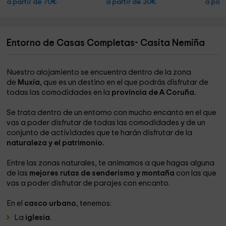
a partir de 70€
a partir de 30€
a part
Entorno de Casas Completas- Casita Nemiña
Nuestro alojamiento se encuentra dentro de la zona
de
Muxía
, que es un destino en el que podrás disfrutar de
todas las comodidades en la
provincia de A Coruña.
Se trata dentro de un entorno con mucho encanto en el que
vas a poder disfrutar de todas las comodidades y de un
conjunto de actividades que te harán disfrutar de la
naturaleza y el patrimonio.
Entre las zonas naturales, te animamos a que hagas alguna
de las
mejores rutas de senderismo y montaña
con las que
vas a poder disfrutar de parajes con encanto.
En el
casco urbano
, tenemos:
La
iglesia
.