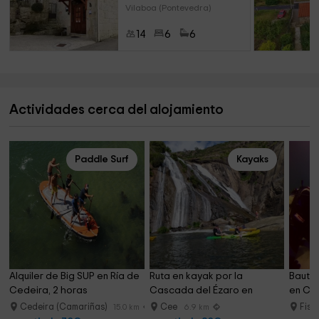
Vilaboa (Pontevedra)
14
6
6
Actividades cerca del alojamiento
Paddle Surf
Kayaks
Alquiler de Big SUP en Ría de 
Ruta en kayak por la 
Bautis
Cedeira, 2 horas
Cascada del Ézaro en 
en Co
Dumbría
Cedeira (Camariñas)
Cee
Fist
15.0 km
6.9 km