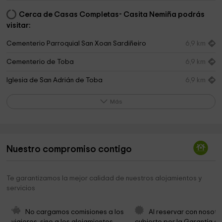
Cerca de Casas Completas- Casita Nemiña podrás
visitar:
Cementerio Parroquial San Xoan Sardiñeiro
6,9 km
Cementerio de Toba
6,9 km
Iglesia de San Adrián de Toba
6,9 km
Iglesia Parroquial San Xoan de Sardiñeiro
7,0 km
Más
Cementerio
7,6 km
Alto De Estorde
7,9 km
Nuestro compromiso contigo
Concello de Cee
8,3 km
Iglesia Santa María Da Xunqueira
8,3 km
Te garantizamos la mejor calidad de nuestros alojamientos y
servicios
Helipuerto Hospital Virxe da Xunqueira
8,4 km
Monumento os defensores das liberdades.
8,4 km
No cargamos comisiones a los 
Al reservar con nosotr