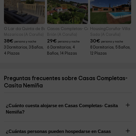
O Lar da Quinta de Bouzas
Casas Completas- Casa Cunha
HousingCoruña- Villa S
Mazaricos (A Coruña)
Brión (A Coruña)
Sada (A Coruña)
38
€
29
€
30
€
persona y noche
persona y noche
persona y noche
3 Dormitorios, 3 Baños,
6 Dormitorios, 4
8 Dormitorios, 5 Baños,
4 Plazas
Baños, 14 Plazas
12 Plazas
Preguntas frecuentes sobre Casas Completas-
Casita Nemiña
¿Cuánto cuesta alojarse en Casas Completas- Casita
Nemiña?
¿Cuántas personas pueden hospedarse en Casas