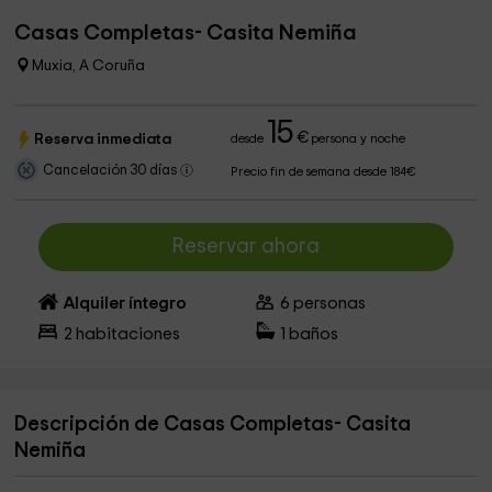
Casas Completas- Casita Nemiña
Muxia, A Coruña
15
€
Reserva inmediata
desde
persona y noche
Cancelación 30 días
Precio fin de semana desde 184€
Reservar ahora
Alquiler íntegro
6
personas
2
habitaciones
1
baños
Descripción de Casas Completas- Casita
Nemiña