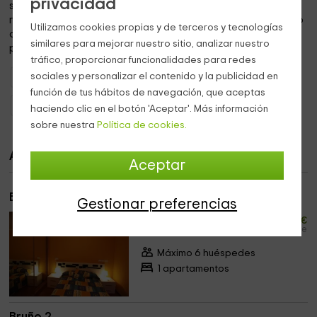
privacidad
superiores y en el exterior hay un
parking
, ya que se
recomienda el uso del coche para moverse por la zona y no
Utilizamos cookies propias y de terceros y tecnologías
queremos que pases mucho tiempo buscando el sitio
similares para mejorar nuestro sitio, analizar nuestro
perfecto, porque ya lo tenemos nosotros.
tráfico, proporcionar funcionalidades para redes
sociales y personalizar el contenido y la publicidad en
Apartamentos Galicia
Apartamentos A Coruña
función de tus hábitos de navegación, que aceptas
Apartamentos Malpica De Bergantiños
haciendo clic en el botón 'Aceptar'. Más información
sobre nuestra
Política de cookies.
Apartamentos
Aceptar
Bruño 1
Gestionar preferencias
15
desde
€
persona y noche
Máximo 6 huéspedes
1 apartamentos
Bruño 2