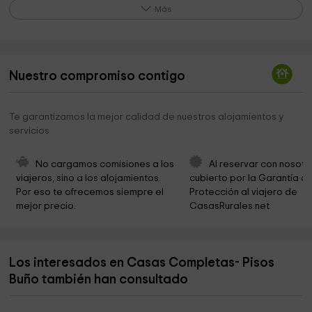
Ecomuseo Forno do Forte
0,7 km
Más
Igrexa de Santa María de Leiloio
0,8 km
Loutoño
1,3 km
Nuestro compromiso contigo
Cementerio de Malpica de Bergantiños
1,4 km
Cementerio en Leixoada Loutoño
1,7 km
Te garantizamos la mejor calidad de nuestros alojamientos y
servicios
Iglesia En Leixoada Loutoño
1,7 km
Igresia Divino Salvador De Pazos(ponteceso)
3,8 km
No cargamos comisiones a los 
Al reservar con nosotr
viajeros, sino a los alojamientos. 
cubierto por la Garantía de
Muiños Da Ribeira
4,4 km
Por eso te ofrecemos siempre el 
Protección al viajero de 
mejor precio.
CasasRurales.net
Igrexa de San Adrian de Verdes
5,0 km
Parroquia de San Estevo
5,2 km
Los interesados en Casas Completas- Pisos
Cementerio de Sta Isabel de Langueiron
5,6 km
Buño también han consultado
Igrexa de Sta Isabel de Langueiron
5,6 km