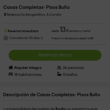
Casas Completas- Pisos Buño
Malpica De Bergantiños, A Coruña
13
€
Reserva inmediata
desde
persona y noche
Cancelación 30 días
Precio fin de semana desde 160€
Reservar ahora
Alquiler íntegro
36
personas
18
habitaciones
12
baños
Descripción de Casas Completas- Pisos Buño
La tranquilidad del pueblo de
Bruño
os garantiza unas