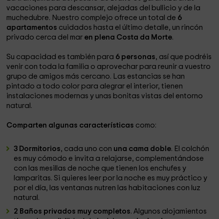
vacaciones para descansar, alejadas del bullicio y de la
muchedubre. Nuestro complejo ofrece un total de
6
apartamentos
cuidados hasta el último detalle, un rincón
privado cerca del mar
en plena Costa da Morte
.
Su capacidad es también para
6 personas
, así que podréis
venir con toda la familia o aprovechar para reunir a vuestro
grupo de amigos más cercano. Las estancias se han
pintado a todo color para alegrar el interior, tienen
instalaciones modernas y unas bonitas vistas del entorno
natural.
Comparten algunas características
como:
3 Dormitorios
, cada uno con
una cama doble
. El colchón
es muy cómodo e invita a relajarse, complementándose
con las mesillas de noche que tienen los enchufes y
lamparitas. Si quieres leer por la noche es muy práctico y
por el día, las ventanas nutren las habitaciones con luz
natural.
2 Baños privados muy completos
. Algunos alojamientos