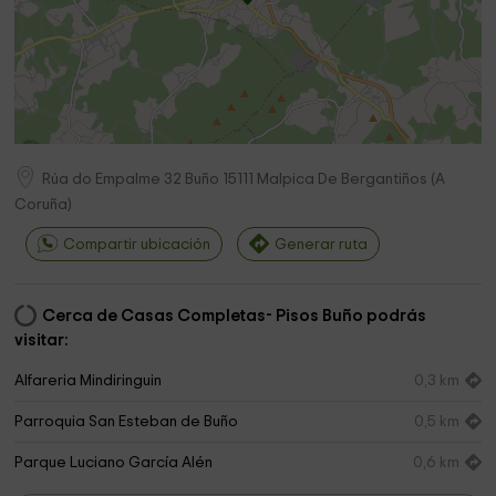
Rúa do Empalme 32 Buño
15111
Malpica De Bergantiños
(
A
Coruña
)
Compartir ubicación
Generar ruta
Cerca de Casas Completas- Pisos Buño podrás
visitar:
Alfareria Mindiringuin
0,3 km
Parroquia San Esteban de Buño
0,5 km
Parque Luciano García Alén
0,6 km