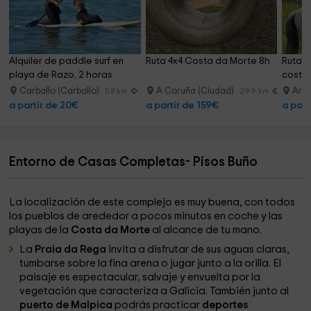
Alquiler de paddle surf en 
Ruta 4x4 Costa da Morte 8h
Ruta a
playa de Razo, 2 horas
costa 
Carballo (Carballo)
A Coruña (Ciudad)
Arte
5.8 km
29.9 km
a partir de 20€
a partir de 159€
a part
Entorno de Casas Completas- Pisos Buño
La localización de este complejo es muy buena, con todos
los pueblos de arededor a pocos minutos en coche y las
playas de la
Costa da Morte
al alcance de tu mano.
La
Praia da Rega
invita a disfrutar de sus aguas claras,
tumbarse sobre la fina arena o jugar junto a la orilla. El
paisaje es espectacular, salvaje y envuelta por la
vegetación que caracteriza a Galicia. También junto al
puerto de Malpica
podrás practicar
deportes