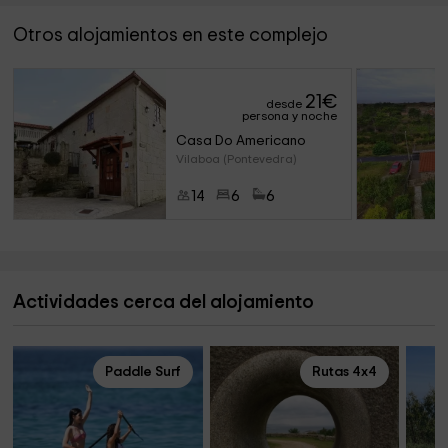
Otros alojamientos en este complejo
21
€
desde
persona y noche
Casa Do Americano 
Vilaboa (Pontevedra)
14
6
6
Actividades cerca del alojamiento
Paddle Surf
Rutas 4x4