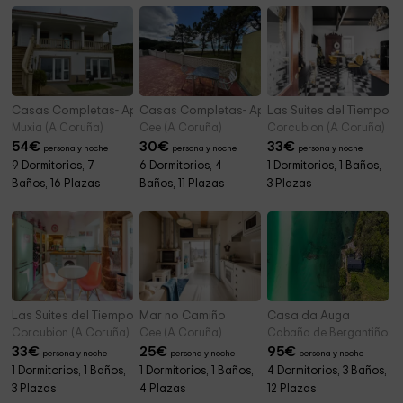
Casas Completas- Apartamentos Playa de Nemiña
Casas Completas- Apartamentos Playa de Es
Las Suites del Tiempo- 
Muxia (A Coruña)
Cee (A Coruña)
Corcubion (A Coruña)
54
€
30
€
33
€
persona y noche
persona y noche
persona y noche
9 Dormitorios, 7
6 Dormitorios, 4
1 Dormitorios, 1 Baños,
Baños, 16 Plazas
Baños, 11 Plazas
3 Plazas
Las Suites del Tiempo- Años 50
Mar no Camiño
Casa da Auga
Corcubion (A Coruña)
Cee (A Coruña)
Cabaña de Bergantiños (
33
€
25
€
95
€
persona y noche
persona y noche
persona y noche
1 Dormitorios, 1 Baños,
1 Dormitorios, 1 Baños,
4 Dormitorios, 3 Baños,
3 Plazas
4 Plazas
12 Plazas