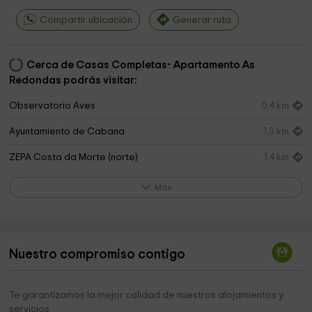
Compartir ubicación
Generar ruta
Cerca de Casas Completas- Apartamento As
Redondas podrás visitar:
Observatorio Aves
0,4 km
Ayuntamiento de Cabana
1,3 km
ZEPA Costa da Morte (norte)
1,4 km
Igrexa de Santo Estevo de Cesullas
1,8 km
Más
Cemiterio
1,8 km
Ayuntamiento De Cabana De Bergantiños
2,1 km
Nuestro compromiso contigo
Igrexa de San Fins de Anllóns
2,3 km
Casa do Concello de Ponteceso
2,3 km
Te garantizamos la mejor calidad de nuestros alojamientos y
servicios