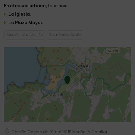
En el casco urbano,
tenemos:
La
iglesia
.
La
Plaza Mayor.
Casas Rurales A Coruña
Casas Rurales Neaño
Camiño Campo de Fútbol
15115
Neaño
(
A Coruña
)