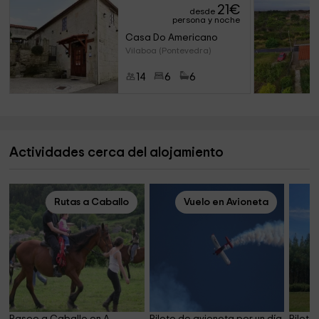
21
€
desde
persona y noche
Casa Do Americano 
Vilaboa (Pontevedra)
14
6
6
Actividades cerca del alojamiento
Rutas a Caballo
Vuelo en Avioneta