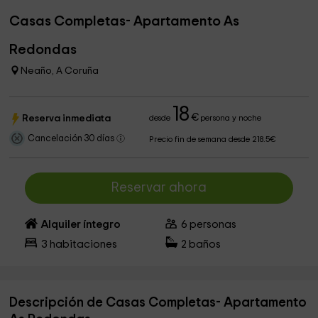
Casas Completas- Apartamento As
Redondas
Neaño, A Coruña
18
€
Reserva inmediata
desde
persona y noche
Cancelación 30 días
Precio fin de semana desde 218.5€
Reservar ahora
Alquiler íntegro
6
personas
3
habitaciones
2
baños
Descripción de Casas Completas- Apartamento