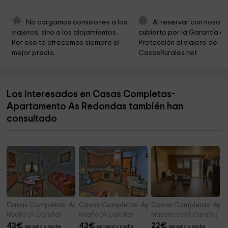
Ayuntamiento De Ponteceso
2,3 km
Ermida de San Fins do Castro
2,3 km
No cargamos comisiones a los 
Al reservar con nosotr
viajeros, sino a los alojamientos. 
cubierto por la Garantía de
Parque infantil
2,5 km
Por eso te ofrecemos siempre el 
Protección al viajero de 
mejor precio.
CasasRurales.net
Iglesia de San Tirso de Cospindo
2,7 km
Cementerio de Cospindo
2,7 km
Los interesados en Casas Completas-
Playa Area das Vacaas
2,7 km
Apartamento As Redondas también han
Rego Dos Muiños
2,9 km
consultado
Casas Completas- Apartamento Añon 1
Casas Completas- Apartamento Añon 2
Casas Completas- Apa
Neaño (A Coruña)
Neaño (A Coruña)
Mazaricos (A Coruña)
43
€
43
€
22
€
persona y noche
persona y noche
persona y noche