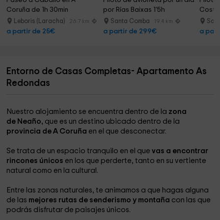
Paseo a Caballo en A 
Piloto de avioneta por un día 
Piloto
Coruña de 1h 30min
por Rías Baixas 1'5h
Costa
Leboris (Laracha)
Santa Comba
San
26.7 km
19.4 km
a partir de 25€
a partir de 299€
a part
Entorno de Casas Completas- Apartamento As
Redondas
Nuestro alojamiento se encuentra dentro de la
zona
de Neaño,
que es un destino ubicado dentro de la
provincia de A Coruña
en el que desconectar.
Se trata de un espacio tranquilo en el que
vas a encontrar
rincones únicos
en los que perderte, tanto en su vertiente
natural como en la cultural.
Entre las zonas naturales, te animamos a que hagas alguna
de las
mejores rutas de senderismo y montaña
con las que
podrás disfrutar de paisajes únicos.