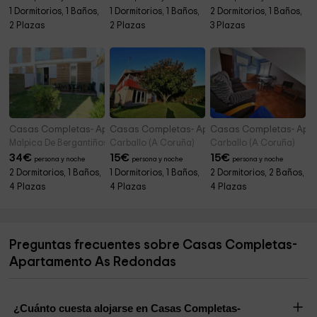
1 Dormitorios, 1 Baños,
1 Dormitorios, 1 Baños,
2 Dormitorios, 1 Baños,
2 Plazas
2 Plazas
3 Plazas
Casas Completas- Apartamento do Lar
Casas Completas- Apartamento Don Ramón Pl
Casas Completas- Apa
Malpica De Bergantiños (A Coruña)
Carballo (A Coruña)
Carballo (A Coruña)
34
€
15
€
15
€
persona y noche
persona y noche
persona y noche
2 Dormitorios, 1 Baños,
1 Dormitorios, 1 Baños,
2 Dormitorios, 2 Baños,
4 Plazas
4 Plazas
4 Plazas
Preguntas frecuentes sobre Casas Completas-
Apartamento As Redondas
¿Cuánto cuesta alojarse en Casas Completas-