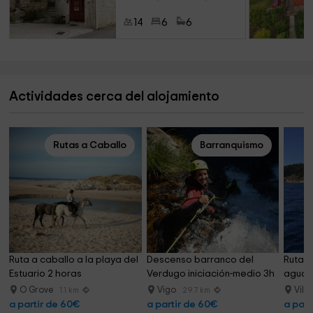
14
6
6
Actividades cerca del alojamiento
Rutas a Caballo
Barranquismo
Ruta a caballo a la playa del 
Descenso barranco del 
Ruta l
Estuario 2 horas
Verdugo iniciación-medio 3h
agua R
O Grove
Vigo
Vila
1.1 km
29.7 km
a partir de 60€
a partir de 60€
a part