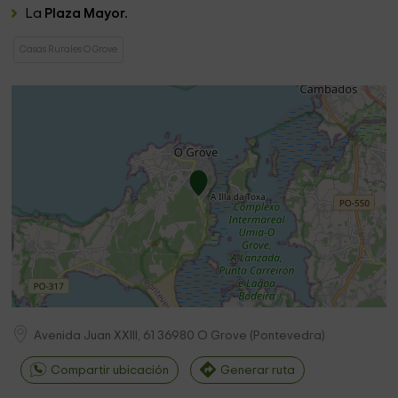
La
Plaza Mayor.
Casas Rurales O Grove
Avenida Juan XXIII, 61
36980
O Grove
(
Pontevedra
)
Compartir ubicación
Generar ruta