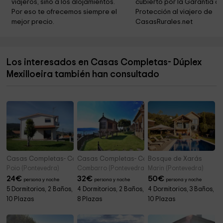
viajeros, sino a los alojamientos. 
cubierto por la Garantía de
iglesiA
10,6 km
Por eso te ofrecemos siempre el 
Protección al viajero de 
mejor precio.
CasasRurales.net
Igrexa de Santa María de Besomaño
10,6 km
Playa de Caneliñas
10,7 km
Los interesados en Casas Completas- Dúplex
Igrexa de San Xoán de Leiro
11,1 km
Mexilloeira también han consultado
Monte Do Castro
11,1 km
Casas Completas- Casa Casalvito
Casas Completas- Casa Combarro
Bosque de Xarás
Poio (Pontevedra)
Combarro (Pontevedra)
Marin (Pontevedra)
24
€
32
€
50
€
persona y noche
persona y noche
persona y noche
5 Dormitorios, 2 Baños,
4 Dormitorios, 2 Baños,
4 Dormitorios, 3 Baños,
10 Plazas
8 Plazas
10 Plazas