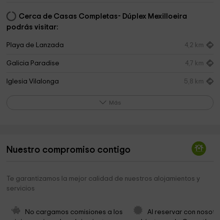
Cerca de Casas Completas- Dúplex Mexilloeira
podrás visitar:
Playa de Lanzada
4,2 km
Galicia Paradise
4,7 km
Iglesia Vilalonga
5,8 km
Iglesia de Santo Estevo de Noalla
5,8 km
Más
Mirador As Canteiras
6,1 km
Cementerio Rural Particular Villalonga
6,1 km
Nuestro compromiso contigo
Capilla do Santo
7,9 km
Arzobispado Santiago
9,1 km
Te garantizamos la mejor calidad de nuestros alojamientos y
servicios
Casa Barrosa
10,1 km
Templo Pequeño De Sanxenxo
10,5 km
No cargamos comisiones a los 
Al reservar con nosotr