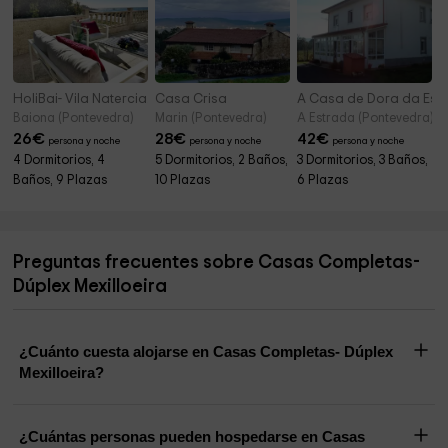
HoliBai- Vila Natercia. Susurros del mar
Casa Crisa
A Casa de Dora da Est
Baiona (Pontevedra)
Marin (Pontevedra)
A Estrada (Pontevedra)
26
€
28
€
42
€
persona y noche
persona y noche
persona y noche
4 Dormitorios, 4
5 Dormitorios, 2 Baños,
3 Dormitorios, 3 Baños,
Baños, 9 Plazas
10 Plazas
6 Plazas
Preguntas frecuentes sobre Casas Completas-
Dúplex Mexilloeira
¿Cuánto cuesta alojarse en Casas Completas- Dúplex
Mexilloeira?
¿Cuántas personas pueden hospedarse en Casas