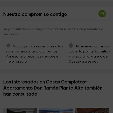
Playita Mmm
4,1 km
Nuestro compromiso contigo
Parroquial de S. Miguel de Vilela
4,6 km
Loutoño
4,7 km
Te garantizamos la mejor calidad de nuestros alojamientos y
servicios
Iglesia De San Salvador De Rebordelos
4,9 km
Iglesia En Leixoada Loutoño
5,0 km
No cargamos comisiones a los 
Al reservar con nosotr
viajeros, sino a los alojamientos. 
cubierto por la Garantía de
Cementerio en Leixoada Loutoño
5,1 km
Por eso te ofrecemos siempre el 
Protección al viajero de 
mejor precio.
CasasRurales.net
Igrexa de Santa María de Leiloio
5,2 km
Iglesia Santa María De Noicela
5,5 km
Los interesados en Casas Completas-
Parroquial de Sª Mariña de Lemaio
6,1 km
Apartamento Don Ramón Planta Alta también
Alfareria Mindiringuin
6,2 km
han consultado