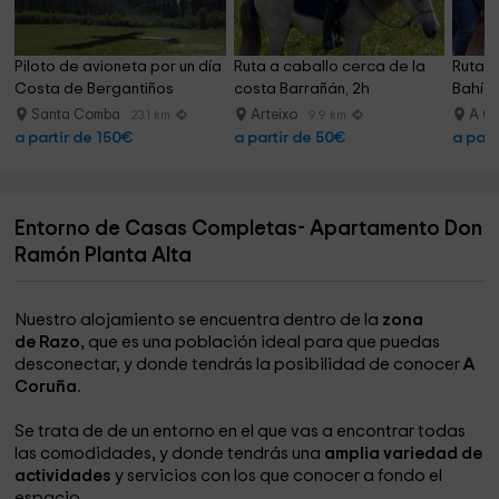
Piloto de avioneta por un día 
Ruta a caballo cerca de la 
Ruta I
Costa de Bergantiños
costa Barrañán, 2h
Bahía 
Santa Comba
Arteixo
A Co
23.1 km
9.9 km
a partir de 150€
a partir de 50€
a part
Entorno de Casas Completas- Apartamento Don
Ramón Planta Alta
Nuestro alojamiento se encuentra dentro de la
zona
de Razo,
que es una población ideal para que puedas
desconectar, y donde tendrás la posibilidad de conocer
A
Coruña.
Se trata de de un entorno en el que vas a encontrar todas
las comodidades, y donde tendrás una
amplia variedad de
actividades
y servicios con los que conocer a fondo el
espacio.