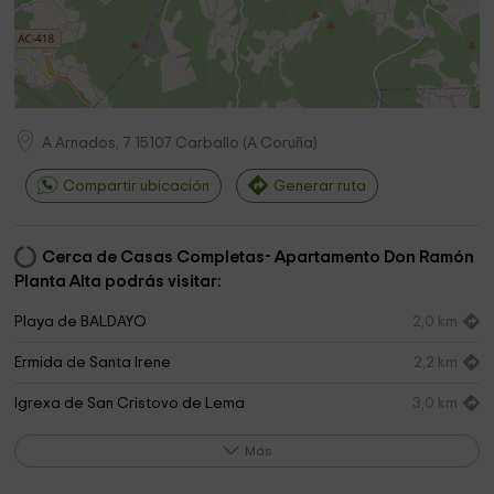
A Arnados, 7
15107
Carballo
(
A Coruña
)
Compartir ubicación
Generar ruta
Cerca de Casas Completas- Apartamento Don Ramón
Planta Alta podrás visitar:
Playa de BALDAYO
2,0 km
Ermida de Santa Irene
2,2 km
Igrexa de San Cristovo de Lema
3,0 km
Iglesia San Cristovo
3,1 km
Más
Parroquial de San Breixo de Oza
3,9 km