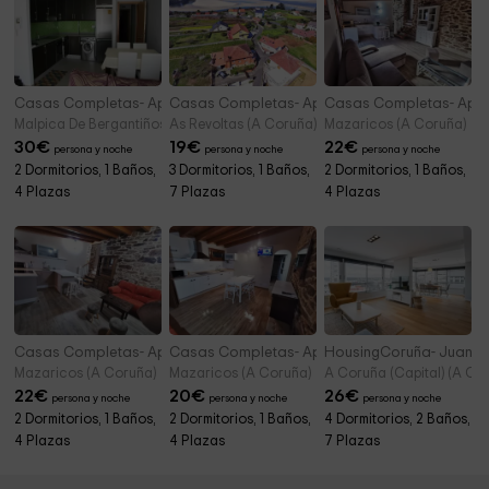
Casas Completas- Apartamento Dorna
Casas Completas- Apartamento Playa Telleira
Casas Completas- Apar
Malpica De Bergantiños (A Coruña)
As Revoltas (A Coruña)
Mazaricos (A Coruña)
30
€
19
€
22
€
persona y noche
persona y noche
persona y noche
2 Dormitorios, 1 Baños,
3 Dormitorios, 1 Baños,
2 Dormitorios, 1 Baños,
4 Plazas
7 Plazas
4 Plazas
Casas Completas- Apartamentos Casa Gorrión 2
Casas Completas- Apartamentos Casa Gorrió
HousingCoruña- Juan Fl
Mazaricos (A Coruña)
Mazaricos (A Coruña)
A Coruña (Capital) (A Co
22
€
20
€
26
€
persona y noche
persona y noche
persona y noche
2 Dormitorios, 1 Baños,
2 Dormitorios, 1 Baños,
4 Dormitorios, 2 Baños,
4 Plazas
4 Plazas
7 Plazas