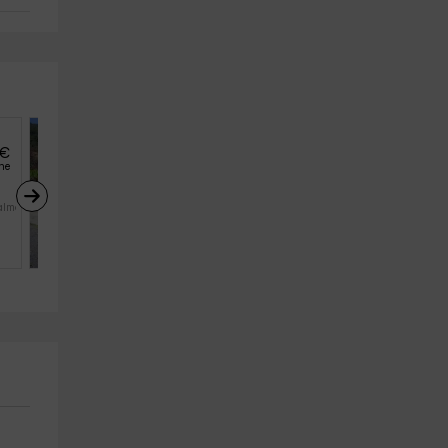
€
17
€
desde
he
persona y noche
Puente Roto
alma)
Tigalate Arriba (La Palma)
5
2
1