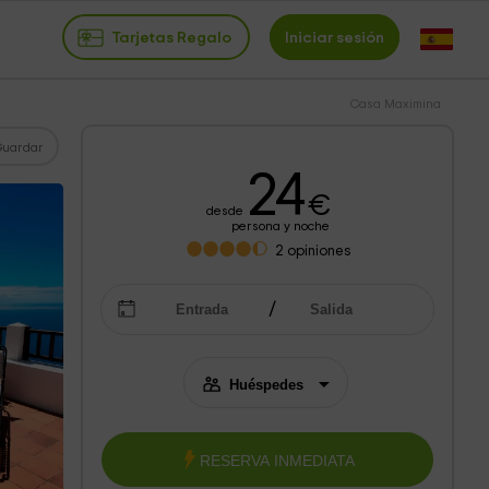
Tarjetas Regalo
Iniciar sesión
Casa Maximina
Guardar
24
€
desde
persona y noche
2
opiniones
RESERVA INMEDIATA