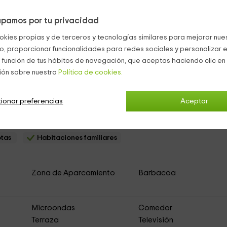
pamos por tu privacidad
éis de vuestro coche.
okies propias y de terceros y tecnologías similares para mejorar nuest
co, proporcionar funcionalidades para redes sociales y personalizar e
 función de tus hábitos de navegación, que aceptas haciendo clic en 
ión sobre nuestra
Política de cookies.
ionar preferencias
sa Rural de Alquiler Íntegro)
Aceptar
otas
Habitaciones familiares
Zona de Aparcamiento
Barbacoa
Microondas
Comedor
Terraza
Televisión