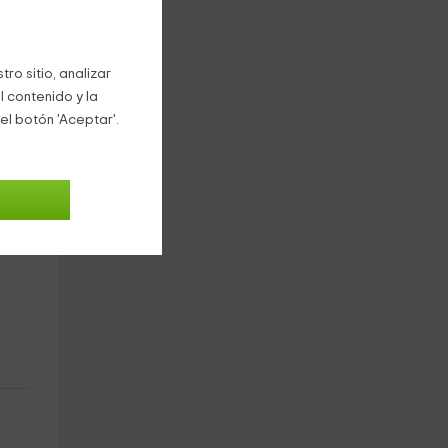
ro sitio, analizar
l contenido y la
el botón 'Aceptar'.