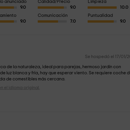
a lo anunciado
Calidad/Precio
Limpieza
9.0
9.0
10.0
amiento
Comunicación
Puntualidad
9.0
7.0
9.0
Se hospedó el 17/01/
rca de la naturaleza, ideal para parejas, hermoso jardín con
luz blanca y fría, hay que esperar viento. Se requiere coche 
enda de comestibles más cercana.
 el idioma original.