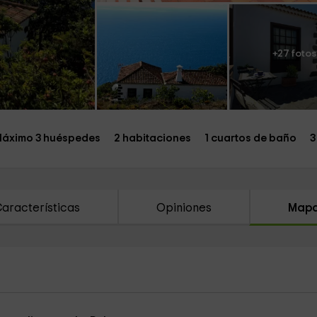
+27 fotos
áximo 3 huéspedes
2 habitaciones
1 cuartos de baño
3
aracterísticas
Opiniones
Map