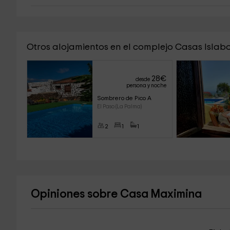
Otros alojamientos en el complejo Casas Islab
28
€
desde
persona y noche
Sombrero de Pico A
El Paso (La Palma)
2
1
1
Opiniones sobre Casa Maximina