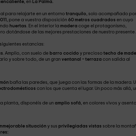
uencaliente
, en
La Palma.
eal para relajarte en un entorno
tranquilo
, solo acompañado por
011
, pone a vuestra disposición
60 metros cuadrados
en cuyo
ando
huertas
. En el interior la
madera
coge el protagonismo,
ero dotándose de las mejores prestaciones de nuestro presente.
 siguientes estancias:
as
. Amplio, con suelo de
barro cocido
y precioso
techo de mad
mario y sobre todo, de un gran
ventanal – terraza
con salida al
lmón
baña las paredes, que juega con las formas de la madera. 
ectrodomésticos
con los que cuenta el lugar. Un poco más allá, 
la planta, disponéis de un
amplio sofá
, en colores vivos y asen
inmejorable situación
y sus
privilegiadas vistas
sobre la monta
res: