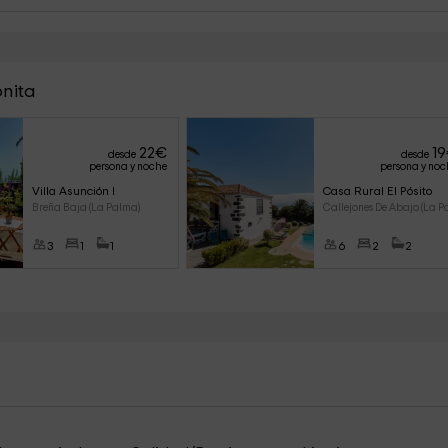
onita
22
€
19
desde
desde
persona y noche
persona y noc
Villa Asunción I
Casa Rural El Pósito
Breña Baja (La Palma)
Callejones De Abajo (La P
3
1
1
6
2
2