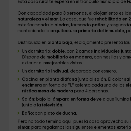
Esta casa rural te espera en el tranquilo municipio de
F
Con capacidad para
3 personas
, el alojamiento es id
naturaleza y el mar
. La casa, que fue
rehabilitada en 2
exterior manda la
piedra
, formando
patios
y resguard
manteniendo la
arquitectura primaria del inmueble
, p
Distribuida en
planta baja
, el alojamiento presenta las
Un
dormitorio
:
doble
, con 2
camas individuales junt
Dispone de
mobiliario en madera
, con mesillas y ar
exterior e inmejorables vistas.
Un
dormitorio indivual,
decorado con esmero
.
Cocina
: en
planta diáfana
junto al
salón
. El color
sa
encimera
en forma de “L” asienta cada uno de los
el
rústica mesa de madera
para 4 personas.
Salón
: bajo la
lámpara en forma de vela
que ilumina 
junto a la
televisión
.
Baño
: con
plato de ducha.
Pero no todo termina aquí, pues la casa aprovecha su
el mar, para regalarnos los siguientes
elementos exterio