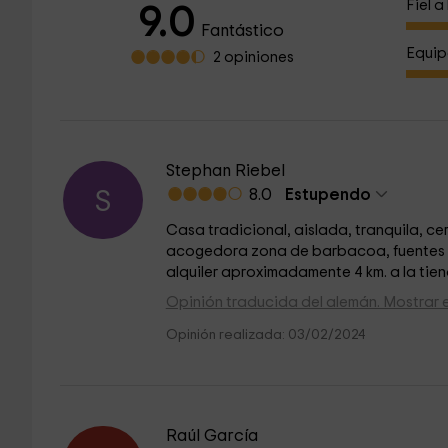
Fiel 
9.0
Fantástico
Equip
2 opiniones
Stephan Riebel
8.0
Estupendo
S
Casa tradicional, aislada, tranquila, ce
acogedora zona de barbacoa, fuentes de 
alquiler aproximadamente 4 km. a la ti
Opinión traducida del alemán. Mostrar en
Opinión realizada: 03/02/2024
Raúl García