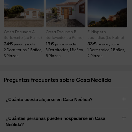
Casa Facundo A
Casa Facundo B
El Níspero
Barlovento (La Palma)
Barlovento (La Palma)
Las Indias (La Palma)
24
€
19
€
33
€
persona y noche
persona y noche
persona y noche
2 Dormitorios, 1 Baños,
3 Dormitorios, 1 Baños,
1 Dormitorios, 1 Baños,
3 Plazas
5 Plazas
2 Plazas
Preguntas frecuentes sobre Casa Neólida
¿Cuánto cuesta alojarse en Casa Neólida?
¿Cuántas personas pueden hospedarse en Casa
Neólida?