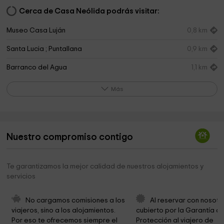
Cerca de Casa Neólida podrás visitar:
Museo Casa Luján
0,8 km
Santa Lucia ; Puntallana
0,9 km
Barranco del Agua
1,1 km
Siete Sejos Park
1,7 km
Más
Mirador de San Bartolo
3,8 km
Ermita del Santo Cristo del Planto
5,2 km
Nuestro compromiso contigo
Museo Naval - Barco de la Virgen
5,3 km
Parroquia De San Francisco De Asís
5,4 km
Te garantizamos la mejor calidad de nuestros alojamientos y
servicios
Insular Museum of La Palma
5,4 km
Ermita de San José
5,5 km
No cargamos comisiones a los 
Al reservar con nosotr
viajeros, sino a los alojamientos. 
cubierto por la Garantía de
Plaza de Vandale
5,8 km
Por eso te ofrecemos siempre el 
Protección al viajero de 