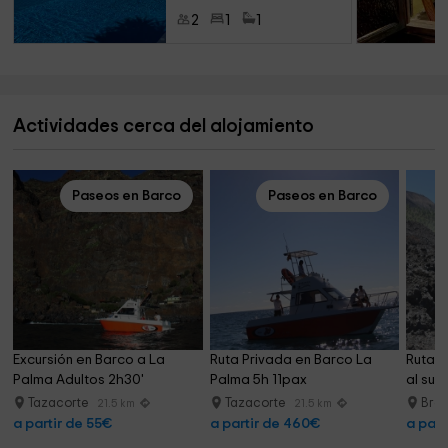
2
1
1
Actividades cerca del alojamiento
Paseos en Barco
Paseos en Barco
Excursión en Barco a La 
Ruta Privada en Barco La 
Ruta e
Palma Adultos 2h30'
Palma 5h 11pax
al sur
Tazacorte
Tazacorte
Breñ
21.5 km
21.5 km
a partir de 55€
a partir de 460€
a part