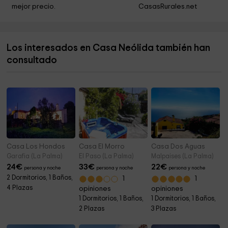
mejor precio.
CasasRurales.net
Iglesia Matriz de El Salvador
5,9 km
City of Santa Cruz de la Palma
5,9 km
Los interesados en Casa Neólida también han
Ermita de San Sebastián
5,9 km
consultado
Centro de Interpretación de La Bajada
6,1 km
Casa Los Hondos
Casa El Morro
Casa Dos Aguas
Garafia (La Palma)
El Paso (La Palma)
Malpaises (La Palma)
24
€
33
€
22
€
persona y noche
persona y noche
persona y noche
2 Dormitorios, 1 Baños,
1
1
4 Plazas
opiniones
opiniones
1 Dormitorios, 1 Baños,
1 Dormitorios, 1 Baños,
2 Plazas
3 Plazas