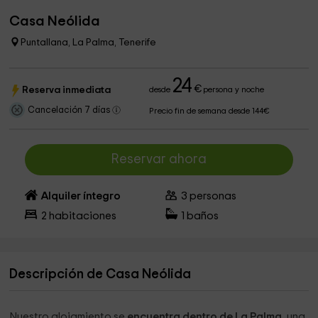
Casa Neólida
Puntallana, La Palma, Tenerife
24
€
Reserva inmediata
desde
persona y noche
Cancelación 7 días
Precio fin de semana desde 144€
Reservar ahora
Alquiler íntegro
3
personas
2
habitaciones
1
baños
Descripción de Casa Neólida
Nuestro alojamiento se
encuentra dentro de La Palma
, una