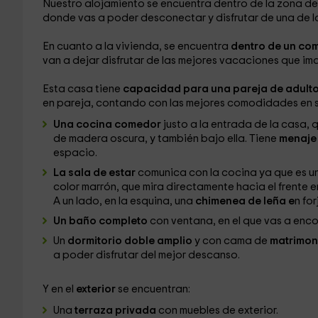
Nuestro alojamiento se encuentra dentro de la zona d
donde vas a poder desconectar y disfrutar de una de la
En cuanto a la vivienda, se encuentra
dentro de un com
van a dejar disfrutar de las mejores vacaciones que im
Esta casa tiene
capacidad para una pareja de adult
en pareja, contando con las mejores comodidades en su 
Una cocina comedor
justo a la entrada de la casa, 
de madera oscura, y también bajo ella. Tiene
menaj
espacio.
La sala de estar
comunica con la cocina ya que es un
color marrón, que mira directamente hacia el frente e
A un lado, en la esquina, una
chimenea de leña e
n for
Un baño completo
con ventana, en el que vas a enco
Un
dormitorio doble amplio
y con cama de
matrimon
a poder disfrutar del mejor descanso.
Y en el
exterior
se encuentran:
Una
terraza privada
con muebles de exterior.