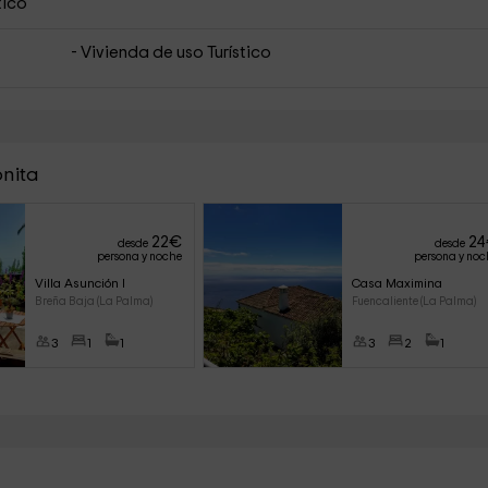
tico
- Vivienda de uso Turístico
onita
22
€
24
desde
desde
persona y noche
persona y noc
Villa Asunción I
Casa Maximina
Breña Baja (La Palma)
Fuencaliente (La Palma)
3
1
1
3
2
1