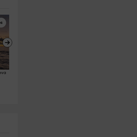
os
Buggies
Paseos en Barco
eva 
Ruta en buggy por volcanes al 
Ruta Privada en Barco La 
sur de La Palma 5 h
Palma 4h 11pax
Breña Alta
Tazacorte
19.4 km
24.6 km
a partir de 186€
a partir de 380€