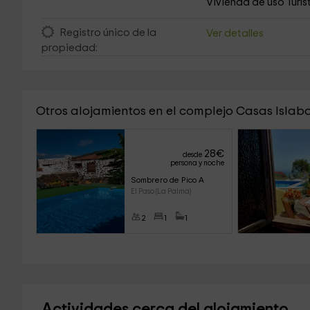
Vivienda de uso Turís
Registro único de la
Ver detalles
propiedad:
Otros alojamientos en el complejo Casas Islab
28
€
desde
persona y noche
Sombrero de Pico A
El Paso (La Palma)
2
1
1
Actividades cerca del alojamiento