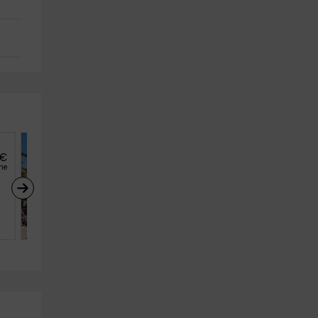
€
19
€
desde
he
persona y noche
Casa Rural El Pósito
Callejones De Abajo (La Palma)
6
2
2