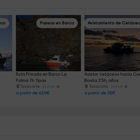
rco
Paseos en Barco
Avistamiento de Cetáce
Ruta Privada en Barco La 
Avistar cetáceos hacia Cu
Palma 7h 11pax
Bonita 2'5h, niños
Tazacorte
Tazacorte
24.6 km
24.4 km
a partir de 620€
a partir de 35€