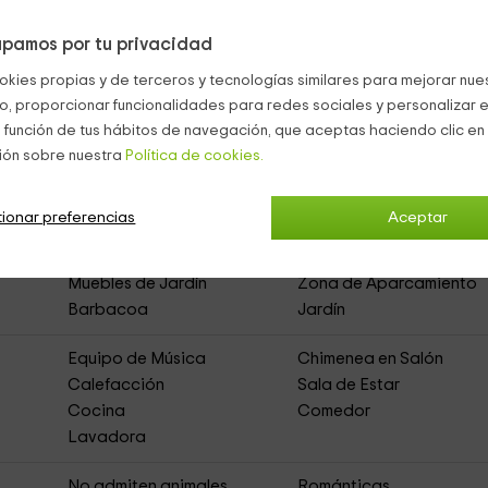
piscina y la zona de barbacoa techada.
pamos por tu privacidad
okies propias y de terceros y tecnologías similares para mejorar nuest
co, proporcionar funcionalidades para redes sociales y personalizar e
 función de tus hábitos de navegación, que aceptas haciendo clic en 
ión sobre nuestra
al de Alquiler Íntegro)
Política de cookies.
ionar preferencias
Aceptar
Muebles de Jardín
Zona de Aparcamiento
Barbacoa
Jardín
Equipo de Música
Chimenea en Salón
Calefacción
Sala de Estar
Cocina
Comedor
Lavadora
No admiten animales
Románticas