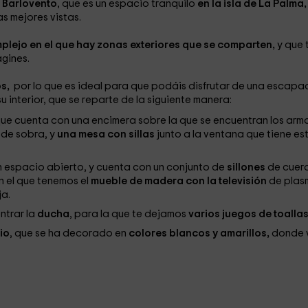
e
Barlovento
, que es un espacio tranquilo
en la isla de La Palma,
s mejores vistas.
plejo en el que hay zonas exteriores que se comparten,
y que 
agines.
os,
por lo que es ideal para que podáis disfrutar de una escap
interior, que se reparte de la siguiente manera:
que cuenta con una encimera sobre la que se encuentran los arm
e
de sobra, y
una mesa con sillas
junto a la ventana que tiene es
 espacio abierto, y cuenta con un conjunto de
sillones
de cuer
n el que tenemos el
mueble de madera con la televisión
de plas
ja.
ntrar la
ducha
, para la que te dejamos
varios juegos de toallas
io
, que se ha decorado en
colores blancos y amarillos,
donde 