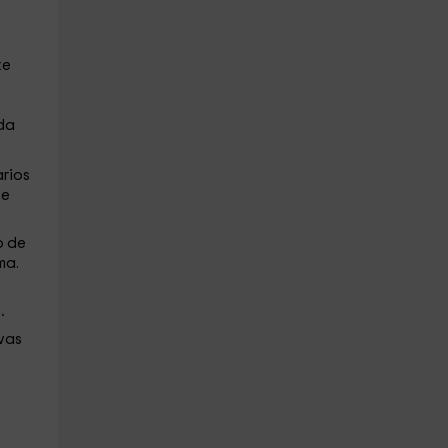
te
ada
arios
te
o de
ma.
.
vas