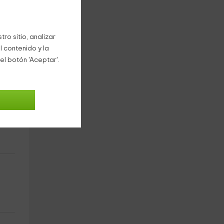
ro sitio, analizar
l contenido y la
el botón 'Aceptar'.