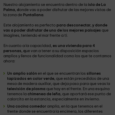
Nuestro alojamiento se encuentra dentro de la
isla de La
Palma, d
onde vas a poder disfrutar de las mejores vistas de
la zona de
Puntallana
.
Este alojamiento es perfecto
para desconectar, y donde
vas a poder disfrutar de uno de los mejores paisajes
que
imagines, teniendo el mar frente a ti.
En cuanto a la capacidad,
es una vivienda para 4
personas, q
ue van a tener a su disposición espacios
amplios y llenos de funcionalidad como los que te contamos
ahora:
Un amplio salón
en el que se encuentran los
sillones
tapizados en color verde,
que están precedidos de una
mesa de madera auxiliar, que deja paso para que veas la
televisión de plasma
que hay en el frente. En una esquina
tenemos la
chimenea de leña,
que aportará ese punto de
calorcito en la estancia, especialmente en invierno.
Una cocina comedor
amplia, en la que tenemos en el
frente donde se encuentra la encimera, los diferentes