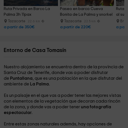
Ruta Privada en Barco La 
Paseo en barco Cueva 
Ruta e
Palma 3h 11pax
Bonita de La Palma y snorkel
al sur
Tazacorte
Tazacorte
Breñ
22.6 km
22.5 km
a partir de 350€
a partir de 220€
a part
Entorno de Casa Tomasín
Nuestro alojamiento se encuentra dentro de la provincia de
Santa Cruz de Tenerife, donde vas a poder disfrutar
de
Puntallana
, que es una población en la que disfrutar del
ambiente de
La Palma.
Es un paisaje en el que vas a poder tener las mejores vistas
con elementos de la vegetación que decoran cada rincón
de la zona, y donde vas a poder tener
una fotografía
espectacular.
Entre estas zonas naturales además, hay opciones de