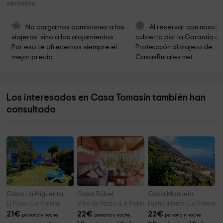
servicios
Ermita del Santo Cristo del Planto
7,3 km
Museo Naval - Barco de la Virgen
7,5 km
No cargamos comisiones a los 
Al reservar con nosotr
viajeros, sino a los alojamientos. 
cubierto por la Garantía de
Parroquia De San Francisco De Asís
7,6 km
Por eso te ofrecemos siempre el 
Protección al viajero de 
mejor precio.
CasasRurales.net
Insular Museum of La Palma
7,6 km
Ermita de San José
7,7 km
Los interesados en Casa Tomasín también han
Plaza de Vandale
8,0 km
consultado
Ermita de San Vicente Ferrer
8,0 km
Casa La Higuerita
Casa Rúbel
Casa Manuela
El Paso (La Palma)
Villa de Mazo (La Palma)
Fuencaliente (La Palma)
21
€
22
€
22
€
persona y noche
persona y noche
persona y noche