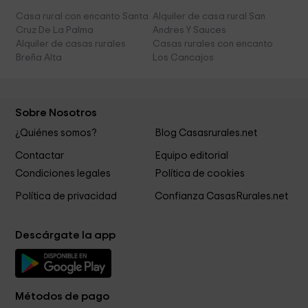
Casa rural con encanto Santa
Alquiler de casa rural San
Cruz De La Palma
Andres Y Sauces
Alquiler de casas rurales
Casas rurales con encanto
Breña Alta
Los Cancajos
Sobre Nosotros
¿Quiénes somos?
Blog Casasrurales.net
Contactar
Equipo editorial
Condiciones legales
Política de cookies
Política de privacidad
Confianza CasasRurales.net
Descárgate la app
Métodos de pago