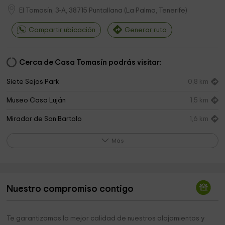
El Tomasín, 3-A,
38715
Puntallana
(
La Palma, Tenerife
)
Compartir ubicación
Generar ruta
Cerca de Casa Tomasín podrás visitar:
Siete Sejos Park
0,8 km
Museo Casa Luján
1,5 km
Mirador de San Bartolo
1,6 km
Santa Lucia ; Puntallana
3,1 km
Más
Barranco del Agua
3,3 km
Parroquia de Nuestra Señora de Montserrat
6,1 km
Nuestro compromiso contigo
Recreation Area Visitor Center and Los Tilos
6,6 km
Ermita Santa Rita
6,9 km
Te garantizamos la mejor calidad de nuestros alojamientos y