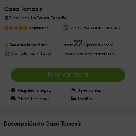
Casa Tomasín
Puntallana, La Palma, Tenerife
1
opiniones
2 RESERVAS CONFIRMADAS
22
€
Reserva inmediata
desde
persona y noche
Cancelación 7 días
Precio fin de semana desde 180€
Reservar ahora
Alquiler íntegro
4
personas
2
habitaciones
1
baños
Descripción de Casa Tomasín