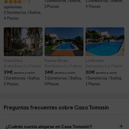
1 Dormitorios, 1 Baños,
2 Dormitorios, 1 Baños,
1
3 Plazas
4 Plazas
opiniones
2 Dormitorios, 1 Baños,
4 Plazas
Casa Etna
Fuente Abreu
La Roseta
Breña Baja (La Palma)
Barlovento (La Palma)
Barlovento (La Palma)
39
€
24
€
30
€
persona y noche
persona y noche
persona y noche
1 Dormitorios, 1 Baños,
2 Dormitorios, 1 Baños,
1 Dormitorios, 1 Baños,
2 Plazas
3 Plazas
2 Plazas
Preguntas frecuentes sobre Casa Tomasín
¿Cuánto cuesta alojarse en Casa Tomasín?