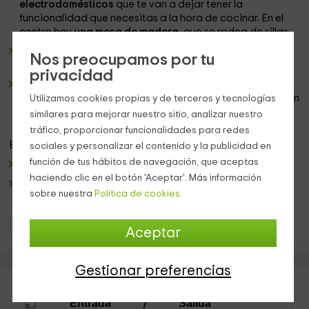
electrodomésticos
que te van a dejar tener la
funcionalidad que necesitas a la hora de cocinar. En el
centro hay
una mesa de madera
, que se rodea de sillas.
Un baño completo
, en blancos y azules, que cuenta con
Nos preocupamos por tu
bañera
, y donde encontrarás los
juegos de toallas.
privacidad
2 dormitorios dobles
, donde tenemos en uno de los
casos,
una cama de matrimonio,
y la segunda habitación
Utilizamos cookies propias y de terceros y tecnologías
dispone de
un par de camas indviduales.
similares para mejorar nuestro sitio, analizar nuestro
tráfico, proporcionar funcionalidades para redes
En las
zonas exteriores,
tenemos:
sociales y personalizar el contenido y la publicidad en
función de tus hábitos de navegación, que aceptas
Un
porche con mesa y sillas
, que mira hacia los
jardines
.
haciendo clic en el botón 'Aceptar'. Más información
Una
zona de piscina privada
, y la
barbacoa
para
sobre nuestra
Política de cookies.
cocinar al aire libre.
Casas Rurales Canarias
Casas Rurales La Palma
Aceptar
Gestionar preferencias