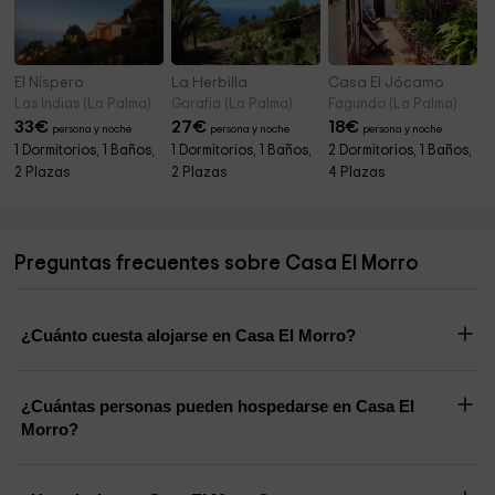
El Níspero
La Herbilla
Casa El Jócamo
Las Indias (La Palma)
Garafia (La Palma)
Fagundo (La Palma)
33
€
27
€
18
€
persona y noche
persona y noche
persona y noche
1 Dormitorios, 1 Baños,
1 Dormitorios, 1 Baños,
2 Dormitorios, 1 Baños,
2 Plazas
2 Plazas
4 Plazas
Preguntas frecuentes sobre Casa El Morro
¿Cuánto cuesta alojarse en Casa El Morro?
¿Cuántas personas pueden hospedarse en Casa El
Morro?