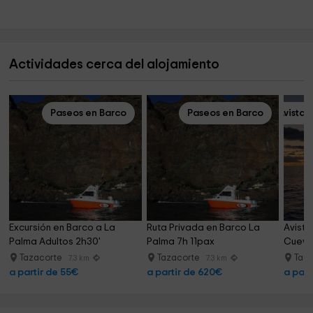
Actividades cerca del alojamiento
Paseos en Barco
Paseos en Barco
Avista
Excursión en Barco a La 
Ruta Privada en Barco La 
Avista
Palma Adultos 2h30'
Palma 7h 11pax
Cueva 
Tazacorte
Tazacorte
Taz
7.3 km
7.3 km
a partir de 55€
a partir de 620€
a part