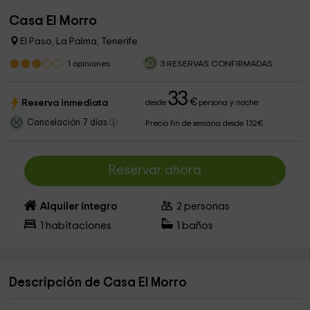
Casa El Morro
El Paso, La Palma, Tenerife
1
opiniones
3 RESERVAS CONFIRMADAS
33
€
Reserva inmediata
desde
persona y noche
Cancelación 7 días
Precio fin de semana desde 132€
Reservar ahora
Alquiler íntegro
2
personas
1
habitaciones
1
baños
Descripción de Casa El Morro