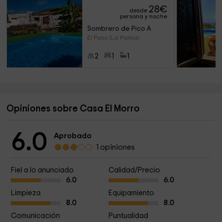
28
€
desde
persona y noche
Sombrero de Pico A
El Paso (La Palma)
2
1
1
Opiniones sobre Casa El Morro
6.0
Aprobado
1 opiniones
Fiel a lo anunciado
Calidad/Precio
6.0
6.0
Limpieza
Equipamiento
8.0
8.0
Comunicación
Puntualidad