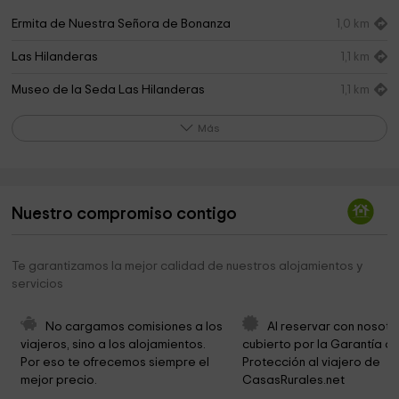
Ermita de Nuestra Señora de Bonanza
1,0 km
Las Hilanderas
1,1 km
Museo de la Seda Las Hilanderas
1,1 km
Ayuntamiento de El Paso
1,1 km
Más
Ermita de la Virgen del Pino
2,9 km
Ermita de Fátima
3,5 km
Nuestro compromiso contigo
Archaeological Museum Benahoarita
4,0 km
Parque Gómez Felipe
4,2 km
Te garantizamos la mejor calidad de nuestros alojamientos y
servicios
Ermita de San Pedro
5,7 km
Parroquia De San Miguel Arcángel
6,4 km
No cargamos comisiones a los 
Al reservar con nosotr
viajeros, sino a los alojamientos. 
cubierto por la Garantía de
Cueva de Las Palomas
6,4 km
Por eso te ofrecemos siempre el 
Protección al viajero de 
mejor precio.
CasasRurales.net
Finca Tabaquera El Sitio S.l.
7,4 km