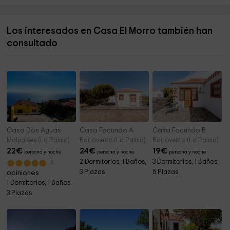
Los interesados en Casa El Morro también han
consultado
Casa Dos Aguas
Casa Facundo A
Casa Facundo B
Malpaises (La Palma)
Barlovento (La Palma)
Barlovento (La Palma)
22
€
24
€
19
€
persona y noche
persona y noche
persona y noche
2 Dormitorios, 1 Baños,
3 Dormitorios, 1 Baños,
1
3 Plazas
5 Plazas
opiniones
1 Dormitorios, 1 Baños,
3 Plazas