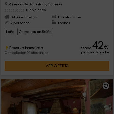
Valencia De Alcantara, Cáceres
0 opiniones
Alquiler íntegro
1 habitaciones
2 personas
1 baños
Leña
Chimenea en Salón
42
€
Reserva inmediata
desde
persona y noche
Cancelación 14 días antes
VER OFERTA