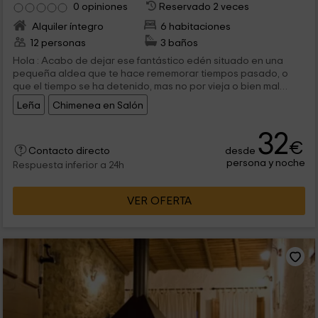
0 opiniones
Reservado 2 veces
Alquiler íntegro
6 habitaciones
12 personas
3 baños
Hola : Acabo de dejar ese fantástico edén situado en una
pequeña aldea que te hace rememorar tiempos pasado, o
que el tiempo se ha detenido, mas no por vieja o bien mal
cuidada si no por dulce, sigilosa, y sobre todo
Leña
Chimenea en Salón
enternecedoramente afable, y el primer ejemplo de la
realidad que descrivo,se hace apreciar en el recibimiento
32
primero y el comportamiento después de esa pareja de
€
personas ( Marcelino y Loli ) que dirigen esta Casa Rural,ya
desde
Contacto directo
que no se restringen a portarse como lo que son, los dueños
persona y noche
Respuesta inferior a 24h
del sitio, si no que que desde el comienzo se vuelcan en
hacerte agradable la estancia colmandote con atenciones y
VER OFERTA
detalles y sirviendote de informadores de los fantásticos
lugares que puedes visitar.