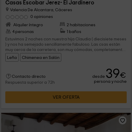
Casas Escobar Jerez- El Jardinero
Valencia De Alcantara, Cáceres
0 opiniones
Alquiler íntegro
2 habitaciones
4 personas
1 baños
Estuvimos 2 noches con nuestra hija Claudia ( diecisiete meses
) y nos ha semejado sencillamente fabuloso. Las csas están
muy cerca de la carretera, son muy cómodas, completamente
pertrechadas y la finca ... bueno la finca es una marvilla.
Leña
Chimenea en Salón
Claudia gozó como jamás con los caballos, perros, gallinas,
pájaros, hasta vimos un búho real. El trato excelente, siempre y
39
en todo momento pendientes de nosotros para todo cuanto
€
necesitabamos, lo dicho .
desde
Contacto directo
persona y noche
Respuesta superior a 72h
VER OFERTA