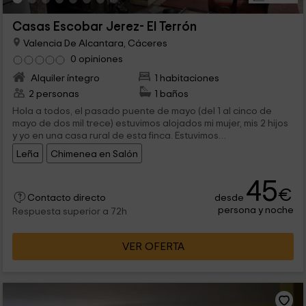
Casas Escobar Jerez- El Terrón
Valencia De Alcantara, Cáceres
0 opiniones
Alquiler íntegro
1 habitaciones
2 personas
1 baños
Hola a todos, el pasado puente de mayo (del 1 al cinco de
mayo de dos mil trece) estuvimos alojados mi mujer, mis 2 hijos
y yo en una casa rural de esta finca. Estuvimos
maravillosamente, y en verdad tenemos en psique regresar en
Leña
Chimenea en Salón
alguna otra ocasión. Las personas que llevan la finca son
cautivadoras, atentas y detallistas. La finca donde se hallan
45
las casas rurales es bella, nos dieron un bonito camino por
€
ella, tienen multitud de especies arbóreas, caballos,
desde
Contacto directo
potrancas, gallinas,.
persona y noche
Respuesta superior a 72h
VER OFERTA