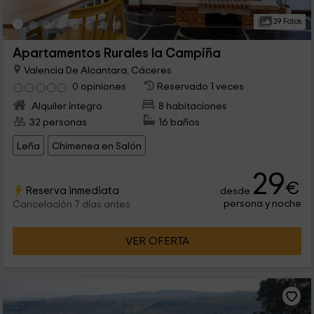
39 Fotos
Apartamentos Rurales la Campiña
Valencia De Alcantara, Cáceres
0 opiniones
Reservado 1 veces
Alquiler íntegro
8 habitaciones
32 personas
16 baños
Leña
Chimenea en Salón
29
€
Reserva inmediata
desde
persona y noche
Cancelación 7 días antes
VER OFERTA