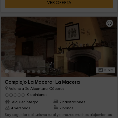
VER OFERTA
Portagem.
15 Fotos
Complejo La Macera- La Macera
Valencia De Alcantara, Cáceres
0 opiniones
Alquiler íntegro
2 habitaciones
4 personas
2 baños
Soy seguidor del turismo rural y conozco muchos alojamientos.