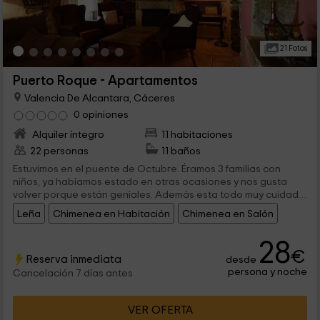
21 Fotos
Puerto Roque - Apartamentos
Valencia De Alcantara, Cáceres
0 opiniones
Alquiler íntegro
11 habitaciones
22 personas
11 baños
Estuvimos en el puente de Octubre. Éramos 3 familias con
niños, ya habíamos estado en otras ocasiones y nos gusta
volver porque están geniales. Además esta todo muy cuidado,
y el jardín es estupendo. Es más, se respira una serenidad
Leña
Chimenea en Habitación
Chimenea en Salón
indescriptible y los alerededores son estupendos, hay muchos
sitios que visitar. La única pega es que el spa lo tenían en
28
obras, pero bueno ya iremos de nuevo para probarlo. El trato
€
de los dueños fue estupendo, y los desayunos caseros
Reserva inmediata
desde
riquísimos.
persona y noche
Cancelación 7 días antes
VER OFERTA