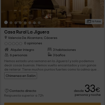
16 Fotos
Casa Rural La Jiguera
Valencia De Alcantara, Cáceres
0 opiniones
Alquiler íntegro
3 habitaciones
6 personas
3 baños
Hemos estado una semana en la Jiguera I y solo podemos
decir cosas buenas. Hemos vuelto encantados y con ganas
de reiterar. Tiene muchos puntos fuertes como la calma que
se respira, casa muy limpia y totalmente con todo lo preciso
Chimenea en Salón
con una terraza con unas vistas estupendas. La zona de la
piscina muy cuidada con agua salobre sin cloro, zona de
33
barbacoa muy limpia y agradable,... La situación es ideal para
€
aproximarte a pueblos realmente bonitos de Portugal como
desde
Contacto directo
Marvao o bien Castelo de Vide donde se come
persona y noche
Respuesta superior a 72h
verdaderamente bien y realmente bien de costo o bien
aproximarte a darte un baño en la piscina natural de