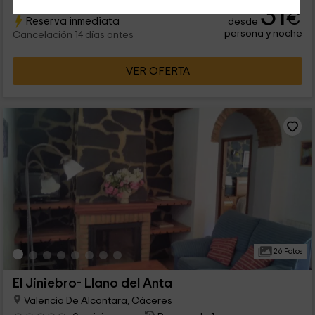
31
geniales quesos en las queserías de la zona.
€
Reserva inmediata
desde
persona y noche
Cancelación 14 días antes
VER OFERTA
26 Fotos
El Jiniebro- Llano del Anta
Valencia De Alcantara, Cáceres