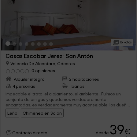
16 Fotos
Casas Escobar Jerez- San Antón
Valencia De Alcantara, Cáceres
0 opiniones
Alquiler íntegro
2 habitaciones
4 personas
1 baños
impecable el trato, el alojamiento, el ambiente...Fuimos un
conjunto de amigas y quedamos verdaderamente
encantadas, es verdaderamente muy aconsejable, los dueños
son cautivadores y están atentísimos para dar el mejor
Leña
Chimenea en Salón
servicio, y todo con la buena relación calidad/precio que
ofrecen.
39
€
desde
Contacto directo