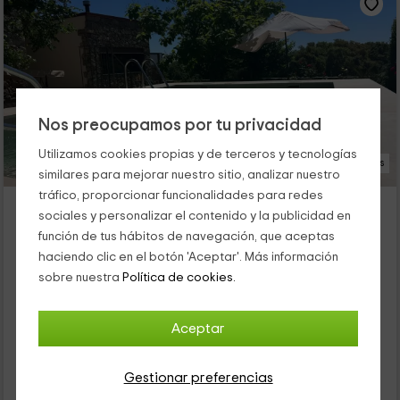
Nos preocupamos por tu privacidad
Utilizamos cookies propias y de terceros y tecnologías
66 Fotos
similares para mejorar nuestro sitio, analizar nuestro
tráfico, proporcionar funcionalidades para redes
Apartamentos Rurales San Pedro
sociales y personalizar el contenido y la publicidad en
Valencia De Alcantara, Cáceres
función de tus hábitos de navegación, que aceptas
1 opiniones
Reservado 1 veces
haciendo clic en el botón 'Aceptar'. Más información
Alquiler íntegro
6 habitaciones
sobre nuestra
Política de cookies.
15 personas
4 baños
El alojamiento está perfecto: bien pertrechado,, cómodo,
Aceptar
sosegado, con una atención buenísima (nos recibieron con lo
preciso para el desayuno, unos dulces navideños y un vino
espumoso), y en una zona preciosa: Valencia de Alcántara,
Leña
Chimenea en Salón
Gestionar preferencias
Marvao, Alcántara, La Aceña de la Borrega,...Preciosas las
sendas para poder ver dólmenes, el paisaje de la Dehesa,