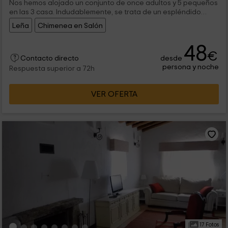
Nos hemos alojado un conjunto de once adultos y 5 pequeños
en las 3 casa. Indudablemente, se trata de un espléndido
alojamiento, con todas y cada una de las comodidades que
Leña
Chimenea en Salón
puedas precisar en un ambiente único; una finca de
alcornocales centenarios, con unas vistas insuperables y una
48
calma absoluta. La edificación consta de 3 residencias
€
independientes absolutamente pertrechadas y decoradas
desde
Contacto directo
con mucho encanto.
persona y noche
Respuesta superior a 72h
VER OFERTA
17 Fotos