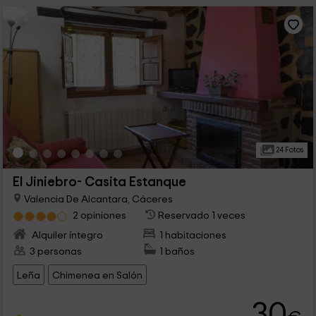
24 Fotos
El Jiniebro- Casita Estanque
Valencia De Alcantara, Cáceres
2 opiniones
Reservado 1 veces
Alquiler íntegro
1 habitaciones
3 personas
1 baños
Leña
Chimenea en Salón
30