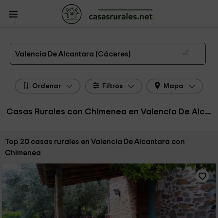
CasasRurales.net
Casas Rurales
Casas Rurales Extremadura
Casas
Rurales Cáceres
Casas Rurales Valencia De Alcantara
Casas Rurales con Chimenea en Valencia De Alcantara
Valencia De Alcantara (Cáceres)
Ordenar
Filtros
Mapa
Casas Rurales con Chimenea en Valencia De Alcantara
Ordenar por:
Top 20 casas rurales en Valencia De Alcantara con
Chimenea