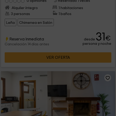
0 opiniones
Reservado 1 veces
Alquiler íntegro
1 habitaciones
3 personas
1 baños
Leña
Chimenea en Salón
31
€
Reserva inmediata
desde
persona y noche
Cancelación 14 días antes
VER OFERTA