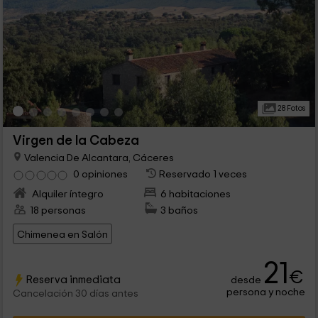
28 Fotos
Virgen de la Cabeza
Valencia De Alcantara, Cáceres
0 opiniones
Reservado 1 veces
Alquiler íntegro
6 habitaciones
18 personas
3 baños
Chimenea en Salón
21
€
Reserva inmediata
desde
persona y noche
Cancelación 30 días antes