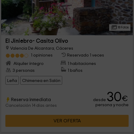
18 Fotos
El Jiniebro- Casita Olivo
Valencia De Alcantara, Cáceres
1 opiniones
Reservado 1 veces
Alquiler íntegro
1 habitaciones
3 personas
1 baños
Leña
Chimenea en Salón
30
€
Reserva inmediata
desde
persona y noche
Cancelación 14 días antes
VER OFERTA