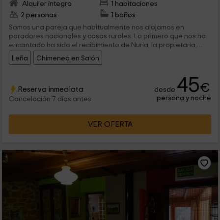
Alquiler íntegro
1 habitaciones
2 personas
1 baños
Somos una pareja que habitualmente nos alojamos en
paradores nacionales y casas rurales. Lo primero que nos ha
encantado ha sido el recibimiento de Nuria, la propietaria,
dándonos todo tipo de facilidades e información de la zona.
Leña
Chimenea en Salón
La casa de campo está bien ubicada y muy limpia. Tiene varias
habitaciones. Son amplias y luminosas. La cama muy cómoda y
45
el baño con ducha de hidromasaje genial para relajarse
€
después de las excursiones que hicimos.
Reserva inmediata
desde
persona y noche
Cancelación 7 días antes
VER OFERTA