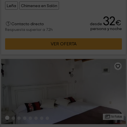
Leña
Chimenea en Salón
32
€
desde
Contacto directo
persona y noche
Respuesta superior a 72h
VER OFERTA
16 Fotos