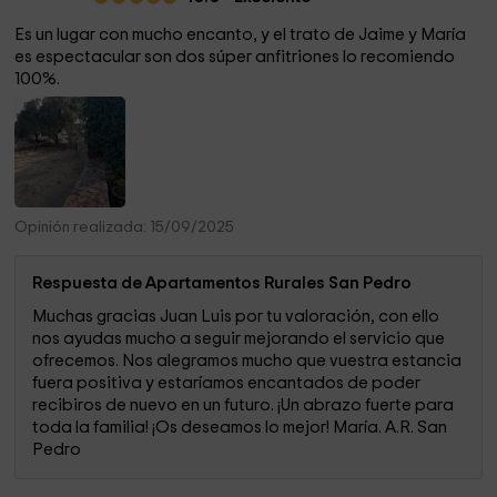
maravilloso aroma rural que conforman las pedanías que se
Es un lugar con mucho encanto, y el trato de Jaime y María
encuentran en su Campiña, donde encontrará uno de los
es espectacular son dos súper anfitriones lo recomiendo
conjuntos megalíticos ("Los Dólmenes") mejor conservados
100%.
de Europa, declarado Bien de Interés Cultural.
En el entorno podrá disfrutar de la maravillosa gastronomía
"Rayana", donde podrá encontrar carasterísticas de la
cocina española y portuguesa.
Opinión realizada: 15/09/2025
Respuesta de Apartamentos Rurales San Pedro
Muchas gracias Juan Luis por tu valoración, con ello
nos ayudas mucho a seguir mejorando el servicio que
ofrecemos. Nos alegramos mucho que vuestra estancia
fuera positiva y estaríamos encantados de poder
recibiros de nuevo en un futuro. ¡Un abrazo fuerte para
toda la familia! ¡Os deseamos lo mejor! María. A.R. San
Pedro