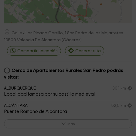
Calle Juan Picado Carrillo, 1 San Pedro de los Majarretes
10500
Valencia De Alcantara
(
Cáceres
)
Compartir ubicación
Generar ruta
Cerca de Apartamentos Rurales San Pedro podrás
visitar:
ALBURQUERQUE
30,1 km
Localidad famosa por su castillo medieval
ALCÁNTARA
52,5 km
Puente Romano de Alcántara
Igreja da Fonteira de Marvão
2,0 km
Más
MARMITAS DO GIGANTE
2,5 km