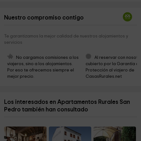
MUSEU DO AZEITE
2,5 km
Nuestro compromiso contigo
Lagar-Museu António Picado Nunes
2,5 km
IGREJA DE GALEGOS
2,6 km
Te garantizamos la mejor calidad de nuestros alojamientos y
servicios
Cemitério de Galegos
2,6 km
Iglesia de San Sebastian
2,6 km
No cargamos comisiones a los 
Al reservar con nosotr
viajeros, sino a los alojamientos. 
cubierto por la Garantía de
Iglesia Santa María de Guadalupe
2,8 km
Por eso te ofrecemos siempre el 
Protección al viajero de 
mejor precio.
CasasRurales.net
A FRAGUSTA -Parque natural com sobreiros
2,8 km
centenários e vistas para o castelo de Marvão
Dolmen "Tapada Del Anta"
3,1 km
Los interesados en Apartamentos Rurales San
Pedro también han consultado
Ayuntamiento de Valencia de Alcántara
4,6 km
Capela da Ponte Velha
4,7 km
Ayuntamiento de Valencia de Alcántara
6,4 km