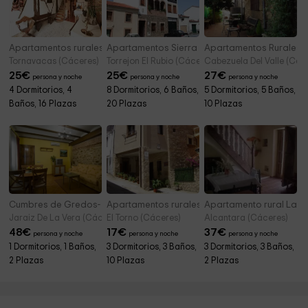
Apartamentos rurales Tía Josefa
Apartamentos Sierra de Monfragüe
Apartamentos Rurales L
Tornavacas (Cáceres)
Torrejon El Rubio (Cáceres)
Cabezuela Del Valle (Các
25
€
25
€
27
€
persona y noche
persona y noche
persona y noche
4 Dormitorios, 4
8 Dormitorios, 6 Baños,
5 Dormitorios, 5 Baños,
Baños, 16 Plazas
20 Plazas
10 Plazas
Cumbres de Gredos- Tormantos
Apartamentos rurales Abuela Pastora
Apartamento rural La C
Jaraiz De La Vera (Cáceres)
El Torno (Cáceres)
Alcantara (Cáceres)
48
€
17
€
37
€
persona y noche
persona y noche
persona y noche
1 Dormitorios, 1 Baños,
3 Dormitorios, 3 Baños,
3 Dormitorios, 3 Baños,
2 Plazas
10 Plazas
2 Plazas