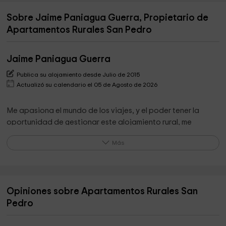
Sobre Jaime Paniagua Guerra, Propietario de
Apartamentos Rurales San Pedro
Jaime Paniagua Guerra
Publica su alojamiento desde Julio de 2015
Actualizó su calendario el 05 de Agosto de 2026
Me apasiona el mundo de los viajes, y el poder tener la
oportunidad de gestionar este alojamiento rural, me
permite estar en contacto con el mundo del turismo.
Más
Toda mi carrera he trabajado en el sector turístico.
Lo que destaca el propietario de su alojamiento
Opiniones sobre Apartamentos Rurales San
Somos unos apartamentos rurales que combina una
Pedro
arquitectura tradicional y moderna. El alojamiento está
equipado con todo aquello que necesita el viajero para