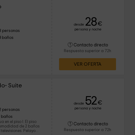
o
28
€
desde
persona y noche
8 personas
4 baños
Contacto directo
Respuesta superior a 72h
VER OFERTA
o- Suite
52
€
desde
persona y noche
2 personas
1 baños
n el piso I. El piso
Contacto directo
 comodidad de 2 baños
Respuesta superior a 72h
isiones. Pelayo