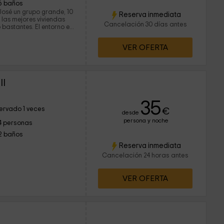
6 baños
José un grupo grande, 10
Reserva inmediata
e las mejores viviendas
Cancelación 30 días antes
bastantes. El entorno es
ntanchez, los desayunos
uenos, (los churros del
VER OFERTA
ia. Los propietarios muy
endamente, todo fueron
to un 10 para esta casa
chos años. Gracias por
ndo.
II
35
ervado 1 veces
€
desde
persona y noche
4 personas
2 baños
Reserva inmediata
Cancelación 24 horas antes
VER OFERTA