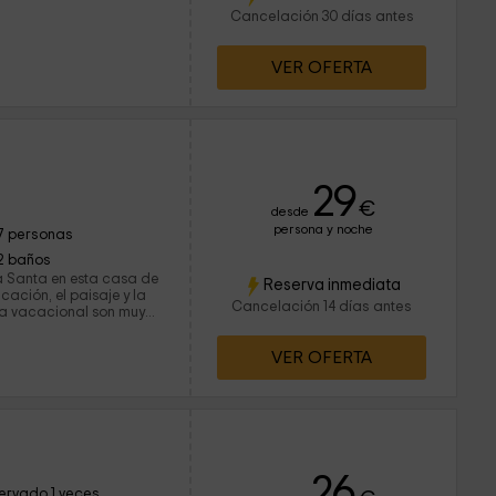
Cancelación 30 días antes
VER OFERTA
29
€
desde
persona y noche
7 personas
2 baños
 Santa en esta casa de
Reserva inmediata
ación, el paisaje y la
Cancelación 14 días antes
da vacacional son muy
scas un entorno de
les al monte, castillo de
VER OFERTA
eña. Desde la misma
 numerosas rutas entre
do de la naturaleza
tas a pie, ambas
26
ervado 1 veces