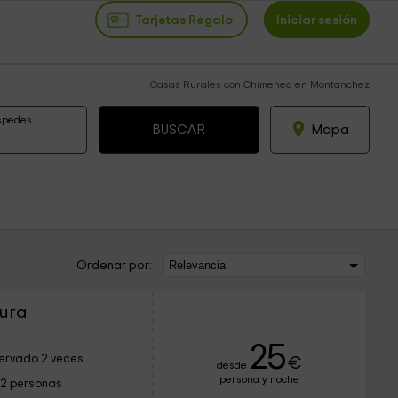
Tarjetas Regalo
Iniciar sesión
Casas Rurales con Chimenea en Montanchez
spedes
Mapa
Ordenar por:
dura
25
ervado 2 veces
€
desde
persona y noche
12 personas