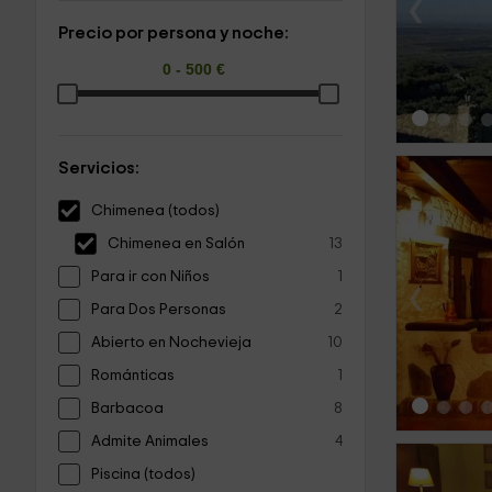
‹
Precio por persona y noche:
Servicios:
Chimenea (todos)
Chimenea en Salón
13
Para ir con Niños
1
‹
Para Dos Personas
2
Abierto en Nochevieja
10
Románticas
1
Barbacoa
8
Admite Animales
4
Piscina (todos)