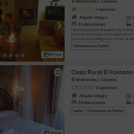
Montanchez, Cáceres
1 opiniones
Alquiler íntegro
›
3 habitaciones
Hemos pasado el puente de la Inm
familiares y todos nos hubiéramos
natural es privilegiado, tomar el 
el porche escuchando los pájaros
Chimenea en Salón
del río ha sido nuestra parte favori
Cristina y su marido nos han aga
50 Fotos
el regalos de bienvenida del vino de
fabricación propia y las cerezas q
preparadas a la salida del alojam
Casa Rural El Fontano
Montanchez, Cáceres
0 opiniones
Alquiler íntegro
›
3 habitaciones
Leña
Chimenea en Salón
14 Fotos