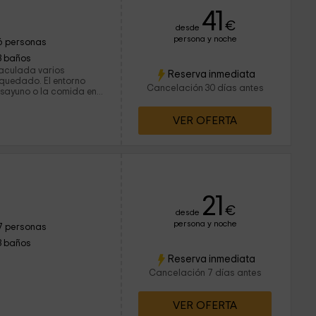
41
€
desde
persona y noche
6 personas
3 baños
aculada varios
Reserva inmediata
 quedado. El entorno
Cancelación 30 días antes
desayuno o la comida en
 y escuchando el agua
ta. Los propietarios
VER OFERTA
sajado con detalles como
 Pitarra, el Licor de
ue nos tenían
iento.
21
€
desde
persona y noche
7 personas
3 baños
Reserva inmediata
Cancelación 7 días antes
VER OFERTA