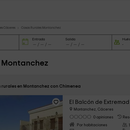
es Cáceres
Casas Rurales Montanchez
Entrada
Salida
Hué
n Montanchez
s rurales en Montanchez con Chimenea
El Balcón de Extrema
Montanchez, Cáceres
0 opiniones
Res
Por habitaciones