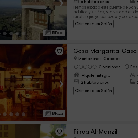
›
6 habitaciones
Hemos estado este puente de San 
adultos y 7 niños, y la verdad es d
rurales que yo conozco, y conozco 
estupendo, el bonito pueblo de Mo
Chimenea en Salón
más que correctos, abundantes y b
sábado, fábulosos) en fin una delic
15 Fotos
bien, arreglamos las camas estup
facilidades y amabilidad, por tan
rural, espero que sigan así por mu
un fin de semana de marzo estupe
Casa Margarita, Casa 
Montanchez, Cáceres
0 opiniones
Res
Alquiler íntegro
›
2 habitaciones
Chimenea en Salón
18 Fotos
Finca Al-Manzil