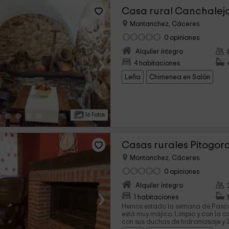
Casa rural Canchalej
Montanchez, Cáceres
0 opiniones
Alquiler íntegro
›
4 habitaciones
Leña
Chimenea en Salón
16 Fotos
Casas rurales Pitogord
Montanchez, Cáceres
0 opiniones
Alquiler íntegro
›
1 habitaciones
Hemos estado la semana de Pascua e
está muy majico. Limpio y con la
con sus duchas de hidromasaje y 3 telev