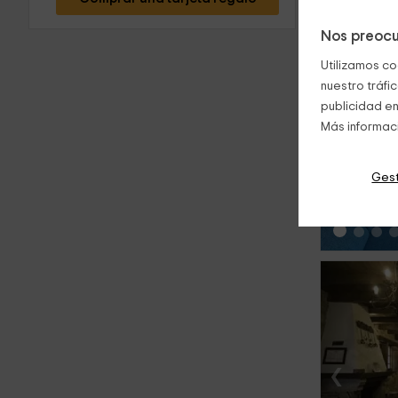
Nos preocu
Utilizamos co
nuestro tráfi
publicidad en
Más informac
‹
Gest
‹