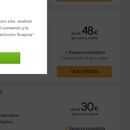
ro sitio, analizar
48
l contenido y la
€
desde
el botón 'Aceptar'.
persona y noche
4 personas
2 baños
Reserva inmediata
Cancelación 14 días antes
VER OFERTA
I
30
€
desde
persona y noche
6 personas
3 baños
Reserva inmediata