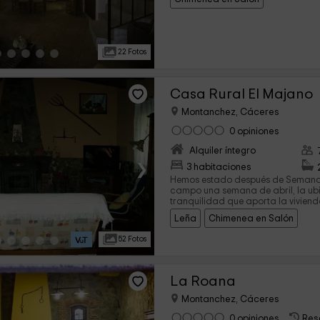
22 Fotos
Casa Rural El Majano
Montanchez, Cáceres
0 opiniones
Alquiler íntegro
›
3 habitaciones
Hemos estado después de Semana
campo una semana de abril, la ubic
tranquilidad que aporta la vivien
dificiles de igualar. Es ideal si bu
Leña
Chimenea en Salón
naturaleza con unas vistas envidiab
Montanchez y a la planicie extrem
52 Fotos
puerta de la casa puedes realizar
castaños y alcornoques disfrutan
tanto en bici de montaña como ru
totalmente recomendables.
La Roana
Montanchez, Cáceres
0 opiniones
Res