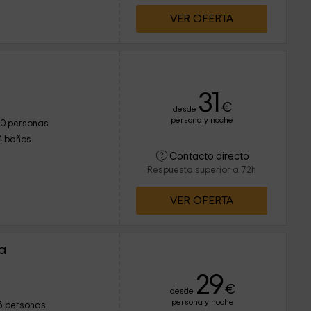
 Felisi siempre y en todo
s cosas para desayunar.
VER OFERTA
ación de la casa
Mérida y Trujillo.
a
31
€
desde
persona y noche
10 personas
4 baños
Contacto directo
Respuesta superior a 72h
VER OFERTA
a
29
€
desde
persona y noche
6 personas