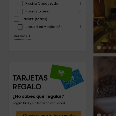
Piscina Climatizada
1
Piscina Exterior
7
‹
Jacuzzi (todos)
Jacuzzi en Habitación
1
+
Ver más
TARJETAS 
REGALO
‹
¿No sabes qué regalar?
Regalo fácil y sin fecha de caducidad
Comprar una tarjeta regalo