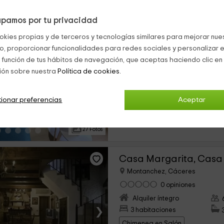
pamos por tu privacidad
Casa Rural El Edén
okies propias y de terceros y tecnologías similares para mejorar nuest
Montanchez, Cáceres
co, proporcionar funcionalidades para redes sociales y personalizar e
0 opiniones
 función de tus hábitos de navegación, que aceptas haciendo clic en 
Alquiler íntegro
ión sobre nuestra
Política de cookies.
›
2 habitaciones
Leña
Chimenea en Salón
ionar preferencias
Aceptar
27 Fotos
Casa Margarita, Casa 
Montanchez, Cáceres
0 opiniones
Alquiler íntegro
›
3 habitaciones
Chimenea en Salón