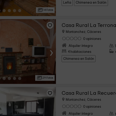
atentísimo con la casa y con su bar.
Leña
Chimenea en Salón
momento preparada. Nos traía la
El costo un genuino chollo. La situ
14 Fotos
buenísima para poder ver Cáceres, 
Casa Rural La Terron
Montanchez, Cáceres
0 opiniones
Alquiler íntegro
›
4 habitaciones
Chimenea en Salón
29 Fotos
Casa Rural La Recuer
Montanchez, Cáceres
0 opiniones
Alquiler íntegro