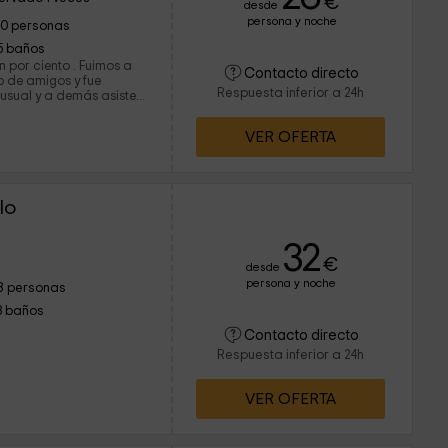
€
desde
persona y noche
10 personas
5 baños
 por ciento . Fuimos a
Contacto directo
o de amigos y fue
Respuesta inferior a 24h
inusual y a demás asisten
a la casa. Asimismo te
tuales del pueblo y pan
VER OFERTA
jugar al billar. ¡Nos lo
iene calefacción, lo que
e hace mucho frío en el
 casa calentita por el
lo
lefacción antes que
32
€
desde
persona y noche
8 personas
3 baños
Contacto directo
Respuesta inferior a 24h
VER OFERTA