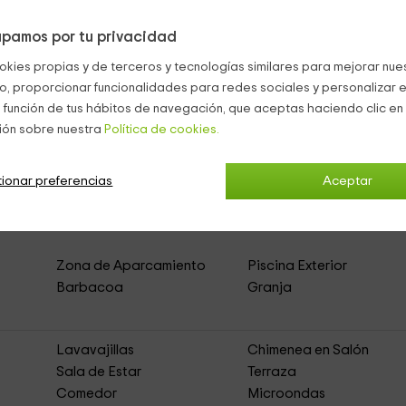
uestas por:
e contemplando nuestras maravillosas vistas.
pamos por tu privacidad
de bronceado al vover de vacaciones.
okies propias y de terceros y tecnologías similares para mejorar nuest
cenas al aire libre.
co, proporcionar funcionalidades para redes sociales y personalizar e
 función de tus hábitos de navegación, que aceptas haciendo clic en 
ión sobre nuestra
Política de cookies.
ionar preferencias
Aceptar
eza
(Casa Rural de Alquiler Íntegro)
Zona de Aparcamiento
Piscina Exterior
Barbacoa
Granja
Lavavajillas
Chimenea en Salón
Sala de Estar
Terraza
Comedor
Microondas