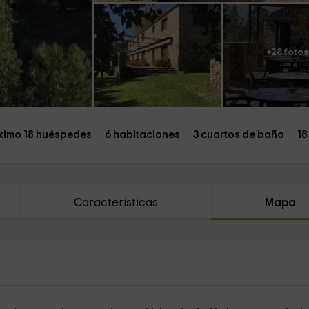
+28 fotos
imo 18 huéspedes
6 habitaciones
3 cuartos de baño
18
Características
Mapa