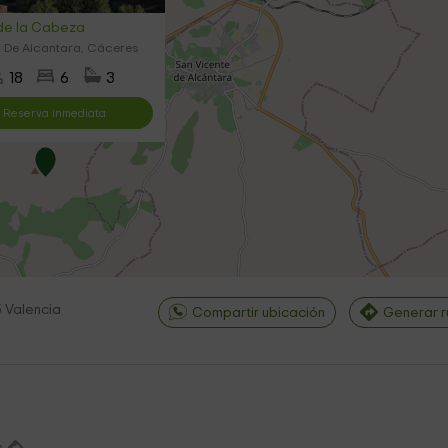
de la Cabeza
 De Alcantara, Cáceres
18
6
3
Reserva inmediata
5
Valencia
Compartir ubicación
Generar r