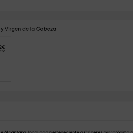
a y Virgen de la Cabeza
2
€
oche
de Alcántara
, localidad perteneciente a
Cáceres
muy próxima 