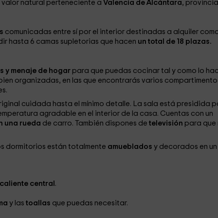
 valor natural perteneciente a
Valencia de Alcántara
, provinci
s
comunicadas entre sí por el interior destinadas a alquiler com
ir hasta 6 camas supletorias que hacen
un total de 18 plazas.
s y menaje de hogar
para que puedas cocinar tal y como lo ha
 bien organizadas, en las que encontrarás varios compartimento
es.
ginal cuidada hasta el mínimo detalle. La sala está presidida p
mperatura agradable en el interior de la casa. Cuentas con un
n una rueda
de carro. También dispones de
televisión
para que
os dormitorios están totalmente
amueblados
y decorados en un
caliente central
.
ama
y las
toallas
que puedas necesitar.