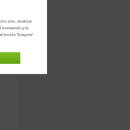
ro sitio, analizar
l contenido y la
el botón 'Aceptar'.