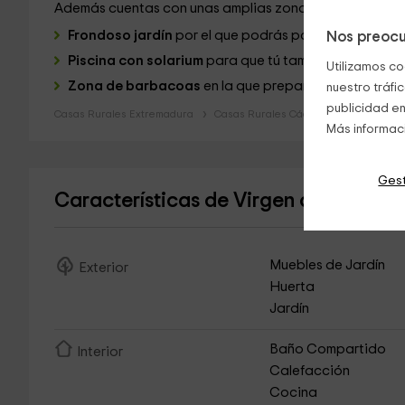
Además cuentas con unas amplias zonas comunes comp
Frondoso jardín
por el que podrás pasear y relajart
Nos preocu
Piscina con solarium
para que tú también presumas 
Utilizamos co
Zona de barbacoas
en la que prepararás las mejores 
nuestro tráfi
publicidad en
Casas Rurales Extremadura
Casas Rurales Cáceres
Más informac
Gest
Características de Virgen de la Cab
Muebles de Jardín
Exterior
Huerta
Jardín
Baño Compartido
Interior
Calefacción
Cocina