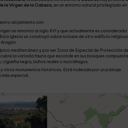
 de la Virgen de la Cabeza
, en un entorno natural privilegiado en 
uestro alojamiento son:
origen se remonta al siglo XVI y que actualmente es considerada
Esta iglesia se construyó sobre la base de otro edificio religios
e Aragón.
típico mediterráneo y por ser Zona de Especial de Protección d
escubre la variada fauna que esconde en sus bosques compuesta
ra, cigüeña negra, búhos reales o murciélagos.
lo y otros monumentos históricos. Está rodeada por un paisaje
n más especial.