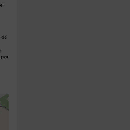
el
o de
e
 por