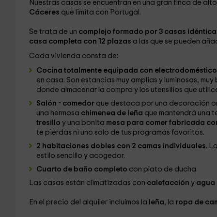
Nuestras casas se encuentran en una gran finca de alto
Cáceres
que limita con Portugal.
Se trata de un
complejo formado por 3 casas idéntica
casa completa con 12 plazas
a las que se pueden añad
Cada vivienda consta de:
Cocina totalmente equipada con electrodoméstico
en casa. Son estancias muy amplias y luminosas, muy
donde almacenar la compra y los utensilios que utilic
Salón - comedor
que destaca por una decoración ori
una hermosa
chimenea de leña
que mantendrá una te
tresillo
y una bonita
mesa para comer fabricada co
te pierdas ni uno solo de tus programas favoritos.
2 habitaciones dobles con 2 camas individuales
. L
estilo sencillo y acogedor.
Cuarto de baño completo
con plato de ducha.
Las casas están climatizadas con
calefacción
y
agua 
En el precio del alquiler incluímos la
leña
, la
ropa de c