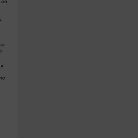
a de
o
ces
s
or
 no