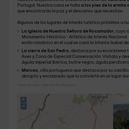
Portugal. Nuestra casa se halla
a los pies de la ermita
que encontrarás la paz y el descanso que necesitas.
Algunos de los lugares de interés turístico próximos a n
La iglesia de Nuestra Señora de Rocamador
, cuyo 
Monumento Histórico - Artístico de Interés Nacional. 
estilo románico en el cual se casó la Infanta Isabel d
La sierra de San Pedro
, destaca por su ecosistema 
Aves y Zona de Especial Conservación. Visítala y d
águila imperial ibérica, buitre negro, águila perdice
Marvao
, villa portuguesa que destaca por su castil
abrupto y escarpado que la convierte en un lugar áu
Casas Rurales Valencia De Alcantara
+
−