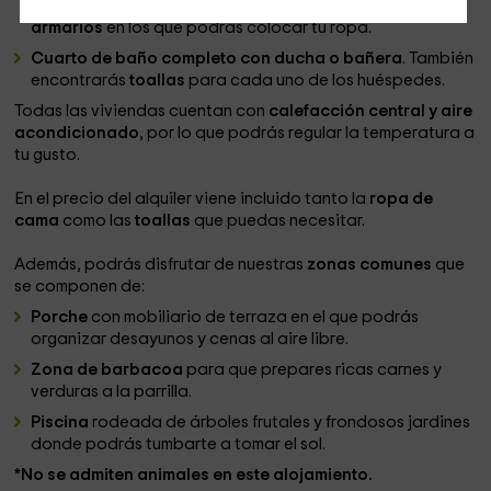
están amueblados con
mesitas de noche y amplios
armarios
en los que podrás colocar tu ropa.
Cuarto de baño completo con ducha o bañera
. También
encontrarás
toallas
para cada uno de los huéspedes.
Todas las viviendas cuentan con
calefacción central y aire
acondicionado
, por lo que podrás regular la temperatura a
tu gusto.
En el precio del alquiler viene incluido tanto la
ropa de
cama
como las
toallas
que puedas necesitar.
Además, podrás disfrutar de nuestras
zonas comunes
que
se componen de:
Porche
con mobiliario de terraza en el que podrás
organizar desayunos y cenas al aire libre.
Zona de barbacoa
para que prepares ricas carnes y
verduras a la parrilla.
Piscina
rodeada de árboles frutales y frondosos jardines
donde podrás tumbarte a tomar el sol.
*No se admiten animales en este alojamiento.