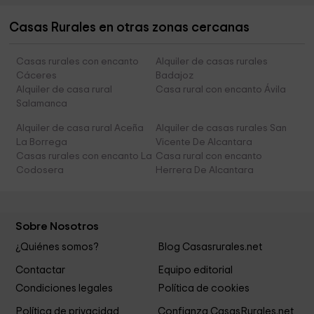
Casas Rurales en otras zonas cercanas
Casas rurales con encanto
Alquiler de casas rurales
Cáceres
Badajoz
Alquiler de casa rural
Casa rural con encanto Ávila
Salamanca
Alquiler de casa rural Aceña
Alquiler de casas rurales San
La Borrega
Vicente De Alcantara
Casas rurales con encanto La
Casa rural con encanto
Codosera
Herrera De Alcantara
Sobre Nosotros
¿Quiénes somos?
Blog Casasrurales.net
Contactar
Equipo editorial
Condiciones legales
Política de cookies
Política de privacidad
Confianza CasasRurales.net