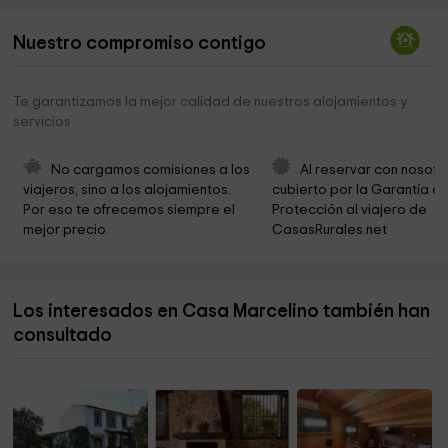
Ermita de Nuestra Señora de Fátima
8,4 km
Nuestro compromiso contigo
Ermita de Santa Ana
9,0 km
Cork Museum
9,0 km
Te garantizamos la mejor calidad de nuestros alojamientos y
servicios
City of San Vicente De Alcantara
9,1 km
Parroquia de San Vicente Mártir
9,1 km
No cargamos comisiones a los 
Al reservar con nosotr
viajeros, sino a los alojamientos. 
cubierto por la Garantía de
Hijas de la Caridad
9,3 km
Por eso te ofrecemos siempre el 
Protección al viajero de 
mejor precio.
CasasRurales.net
Salón del Reino de los Testigos Cristianos de
9,3 km
Jehová
Cementerio de San Vicente de Alcántara
9,7 km
Los interesados en Casa Marcelino también han
MARMITAS DO GIGANTE
9,8 km
consultado
MUSEU DO AZEITE
9,8 km