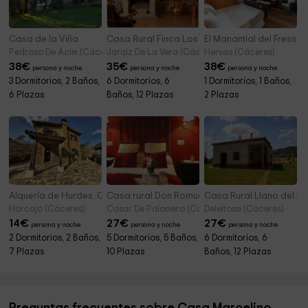
Casa de la Viña
Casa Rural Finca Los Cerezos
El Manantial del Fresno I
Pedroso De Acim (Cáceres)
Jaraiz De La Vera (Cáceres)
Hervas (Cáceres)
38
€
35
€
38
€
persona y noche
persona y noche
persona y noche
3 Dormitorios, 2 Baños,
6 Dormitorios, 6
1 Dormitorios, 1 Baños,
6 Plazas
Baños, 12 Plazas
2 Plazas
Alquería de Hurdes. Casa 1
Casa rural Don Romualdo
Casa Rural Llano del Pi
Horcajo (Cáceres)
Casar De Palomero (Cáceres)
Deleitosa (Cáceres)
14
€
27
€
27
€
persona y noche
persona y noche
persona y noche
2 Dormitorios, 2 Baños,
5 Dormitorios, 5 Baños,
6 Dormitorios, 6
7 Plazas
10 Plazas
Baños, 12 Plazas