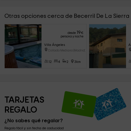
Otras opciones cerca de Becerril De La Sierra
19
desde
€
persona y noche
Villa Ángeles
A
Collado Mediano (Madrid)
12
4
2
3km
TARJETAS 
REGALO
¿No sabes qué regalar?
Regalo fácil y sin fecha de caducidad