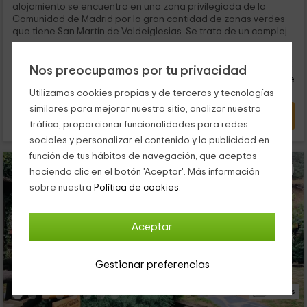
alojamiento se encuentra en una zona privilegiada de la
Comunidad de Madrid por la gran cantidad de zonas verdes
que tiene San Martín de Valdeiglesias. Se trata de un complejo
con varios...
40
€
Reserva inmediata
desde
Nos preocupamos por tu privacidad
persona y noche
Cancelación 14 días antes
Utilizamos cookies propias y de terceros y tecnologías
similares para mejorar nuestro sitio, analizar nuestro
VER OFERTA
tráfico, proporcionar funcionalidades para redes
sociales y personalizar el contenido y la publicidad en
función de tus hábitos de navegación, que aceptas
haciendo clic en el botón 'Aceptar'. Más información
sobre nuestra
Política de cookies.
Aceptar
Gestionar preferencias
24 Fotos