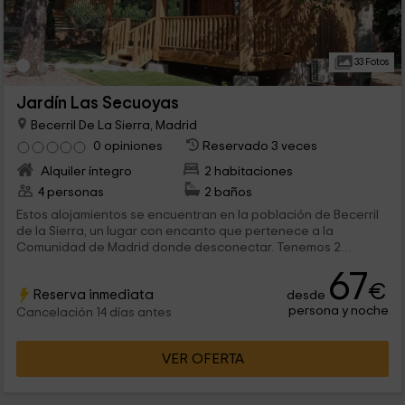
33 Fotos
Jardín Las Secuoyas
Becerril De La Sierra, Madrid
0 opiniones
Reservado 3 veces
Alquiler íntegro
2 habitaciones
4 personas
2 baños
Estos alojamientos se encuentran en la población de Becerril
de la Sierra, un lugar con encanto que pertenece a la
Comunidad de Madrid donde desconectar. Tenemos 2
cabañas con encanto, cada una de ellas con una capacidad
67
para 2 adultos y 2 niños donde podrás disfrutar de la
€
Reserva inmediata
desde
tranquilidad en el interior.
persona y noche
Cancelación 14 días antes
VER OFERTA