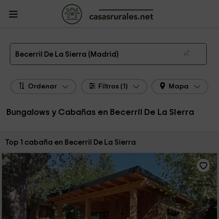
CasasRurales.net
Casas Rurales
Bungalows y Cabañas
Bungalows y
Cabañas Madrid
Bungalows y Cabañas Becerril De La Sierra
Bungalow y Cabaña en Becerril De La Sierra
Becerril De La Sierra (Madrid)
Ordenar
Filtros (1)
Mapa
Bungalows y Cabañas en Becerril De La Sierra
Ordenar por:
Top 1 cabaña en Becerril De La Sierra