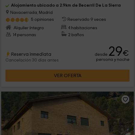
Alojamiento ubicado a 2.9km de Becerril De La Sierra
Navacerrada, Madrid
5 opiniones
Reservado 9 veces
Alquiler íntegro
4 habitaciones
14 personas
2 baños
29
€
Reserva inmediata
desde
persona y noche
Cancelación 30 días antes
VER OFERTA