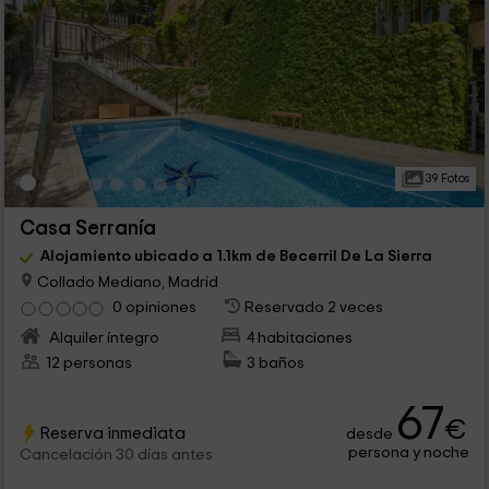
39 Fotos
Casa Serranía
Alojamiento ubicado a 1.1km de Becerril De La Sierra
Collado Mediano, Madrid
0 opiniones
Reservado 2 veces
Alquiler íntegro
4 habitaciones
12 personas
3 baños
67
€
Reserva inmediata
desde
persona y noche
Cancelación 30 días antes