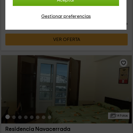
Aceptar
67
€
Gestionar preferencias
desde
Contacto directo
persona y noche
Cancelación 30 días antes
VER OFERTA
14 Fotos
Residencia Navacerrada