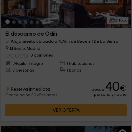
24 Fotos
El descanso de Odín
Alojamiento ubicado a 4.7km de Becerril De La Sierra
El Boalo, Madrid
0 opiniones
Alquiler íntegro
1 habitaciones
3 personas
1 baños
40
€
Reserva inmediata
desde
persona y noche
Cancelación 30 días antes
VER OFERTA