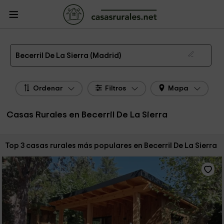
CasasRurales.net
Casas Rurales
Casas Rurales Madrid
Casas Rurales
Becerril De La Sierra
Las 3 mejores casas rurales en Becerril De La Sierra de 2026
Becerril De La Sierra (Madrid)
Ordenar
Filtros
Mapa
Casas Rurales en Becerril De La Sierra
Ordenar por:
Top 3 casas rurales más populares en Becerril De La Sierra