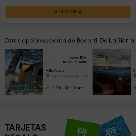
VER OFERTA
Otras opciones cerca de Becerril De La Sierra
18
desde
€
persona y noche
Villa Adela
C
Collado Mediano (Madrid)
15
8
7
3km
TARJETAS 