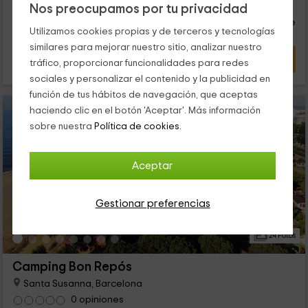
41
€
Nos preocupamos por tu privacidad
desde
¡Bienvenidos!
Contacto directo
persona y noche
Respuesta superior a 72h
Utilizamos cookies propias y de terceros y tecnologías
similares para mejorar nuestro sitio, analizar nuestro
VER OFERTA
tráfico, proporcionar funcionalidades para redes
sociales y personalizar el contenido y la publicidad en
función de tus hábitos de navegación, que aceptas
haciendo clic en el botón 'Aceptar'. Más información
sobre nuestra
Política de cookies.
Aceptar
Gestionar preferencias
24 Fotos
Camping Bon Repós
Santa Susanna, Barcelona
0 opiniones