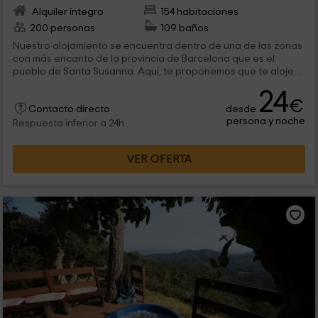
Alquiler íntegro
154 habitaciones
200 personas
109 baños
Nuestro alojamiento se encuentra dentro de una de las zonas
con más encanto de la provincia de Barcelona que es el
pueblo de Santa Susanna. Aquí, te proponemos que te alojes
en cualquiera de nuestros alojamientos para 2 y hasta 6
24
personas, con todo tipo de comodidades, y que disfrutes
€
desde
también de las zonas comunes.
Contacto directo
persona y noche
Respuesta inferior a 24h
VER OFERTA