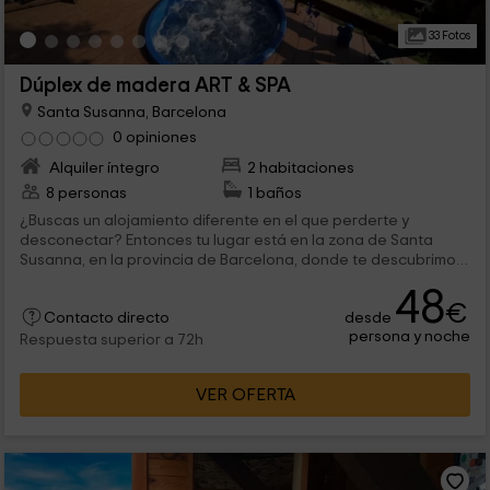
33 Fotos
Dúplex de madera ART & SPA
Santa Susanna, Barcelona
0 opiniones
Alquiler íntegro
2 habitaciones
8 personas
1 baños
¿Buscas un alojamiento diferente en el que perderte y
desconectar? Entonces tu lugar está en la zona de Santa
Susanna, en la provincia de Barcelona, donde te descubrimos
una vivienda tranquila. Tiene capacidad para 8 personas y
48
unas vistas a la naturaleza que te dejarán con la boca abierta.
€
desde
¡Te esperamos!
Contacto directo
persona y noche
Respuesta superior a 72h
VER OFERTA