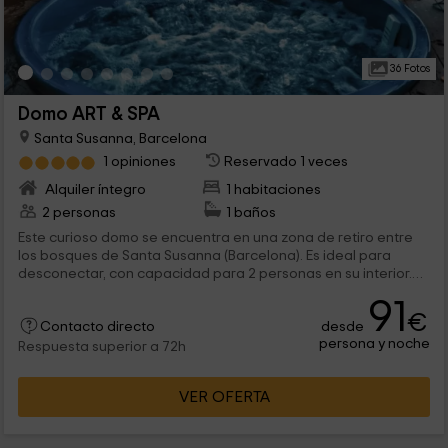
36 Fotos
Domo ART & SPA
Santa Susanna, Barcelona
1 opiniones
Reservado 1 veces
Alquiler íntegro
1 habitaciones
2 personas
1 baños
Este curioso domo se encuentra en una zona de retiro entre
los bosques de Santa Susanna (Barcelona). Es ideal para
desconectar, con capacidad para 2 personas en su interior.
Hay posibilidad de contratar sesiones de spa con acceso a un
91
jacuzzi exterior, masajes y una sauna particular.
€
desde
Contacto directo
persona y noche
Respuesta superior a 72h
VER OFERTA