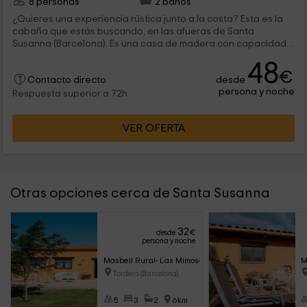
8 personas
2 baños
¿Quieres una experiencia rústica junto a la costa? Esta es la
cabaña que estás buscando, en las afueras de Santa
Susanna (Barcelona). Es una casa de madera con capacidad
para 8 personas, perfectas para vacaciones de grupos
48
grandes. El alojamiento dispone de un jacuzzi.
€
desde
Contacto directo
persona y noche
Respuesta superior a 72h
VER OFERTA
Otras opciones cerca de Santa Susanna
32
desde
€
persona y noche
Masbell Rural- Las Mimosas
M
Tordera (Barcelona)
5
3
2
6km