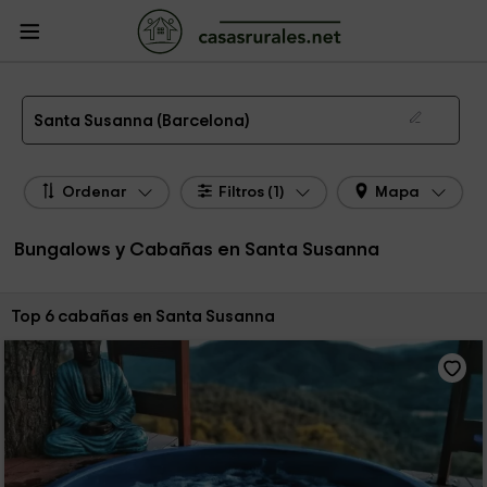
CasasRurales.net
Casas Rurales
Bungalows y Cabañas
Bungalows y
Cabañas Cataluña
Bungalows y Cabañas Barcelona
Bungalows y Cabañas
Santa Susanna
Los mejores bungalows y cabañas en Santa Susanna de 2026
Santa Susanna (Barcelona)
Ordenar
Filtros (1)
Mapa
Bungalows y Cabañas en Santa Susanna
Ordenar por:
Top 6 cabañas en Santa Susanna