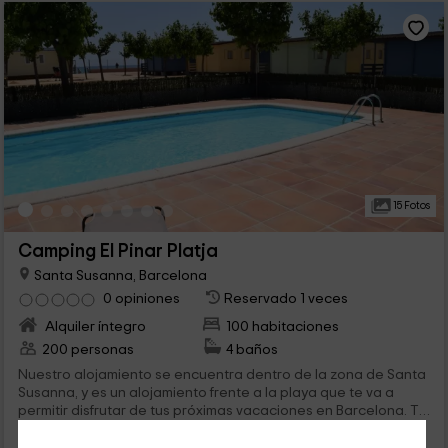
15 Fotos
Camping El Pinar Platja
Santa Susanna, Barcelona
0 opiniones
Reservado 1 veces
Alquiler íntegro
100 habitaciones
200 personas
4 baños
Nuestro alojamiento se encuentra dentro de la zona de Santa
Susanna, y es un alojamiento frente a la playa que te va a
permitir disfrutar de tus próximas vacaciones en Barcelona. Te
esperamos en cualquiera de nuestros alojamientos, ya sean
mobile homes, o bungalows, todos ellos familiares.