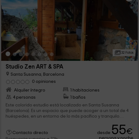
32 Fotos
Studio Zen ART & SPA
Santa Susanna, Barcelona
0 opiniones
Alquiler íntegro
1 habitaciones
4 personas
1 baños
Este colorido estudio está localizado en Santa Susanna
(Barcelona). Es un espacio que puede acoger a un total de 4
huéspedes, en un entorno de lo más pacífico y tranquilo.
Además, este alojamiento dispone de spa, el cual incluye
55
jacuzzi al aire libre y sauna.
€
desde
Contacto directo
persona y noche