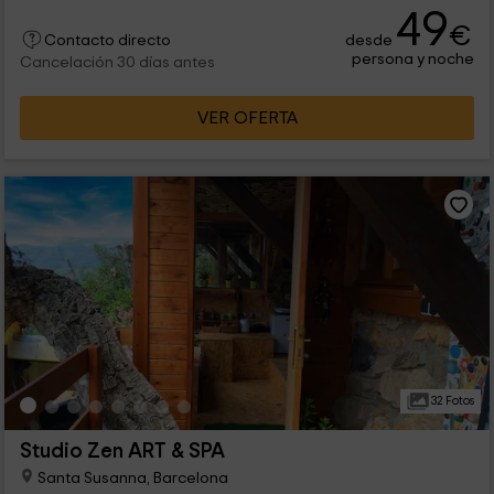
para 8 personas, perfectas para vacaciones de grupos
49
grandes. El alojamiento dispone de un jacuzzi.
€
desde
Contacto directo
persona y noche
Cancelación 30 días antes
VER OFERTA
32 Fotos
Studio Zen ART & SPA
Santa Susanna, Barcelona