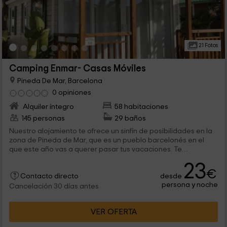
21 Fotos
Camping Enmar- Casas Móviles
Pineda De Mar, Barcelona
0 opiniones
Alquiler íntegro
58 habitaciones
145 personas
29 baños
Nuestro alojamiento te ofrece un sinfín de posibilidades en la
zona de Pineda de Mar, que es un pueblo barcelonés en el
que este año vas a querer pasar tus vacaciones. Te
proponemos que si viajas en familia, disfrutes de este
23
alojamiento en el que no te van a faltar comodidades, y donde
€
desde
te esperamos con las puertas abiertas-.
Contacto directo
persona y noche
Cancelación 30 días antes
VER OFERTA