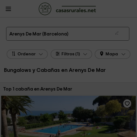
CasasRurales.net
Casas Rurales
Bungalows y Cabañas
Bungalows y
Cabañas Cataluña
Bungalows y Cabañas Barcelona
Bungalows y Cabañas
Arenys De Mar
Bungalow y Cabaña en Arenys De Mar
Arenys De Mar (Barcelona)
Ordenar
Filtros (1)
Mapa
Bungalows y Cabañas en Arenys De Mar
Ordenar por:
Top 1 cabaña en Arenys De Mar