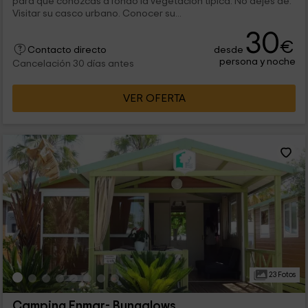
para que conozcas a fondo la vegetación típica. No dejes de:
Visitar su casco urbano. Conocer su...
30
€
desde
Contacto directo
persona y noche
Cancelación 30 días antes
VER OFERTA
23 Fotos
Camping Enmar- Bungalows