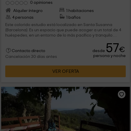
0 opiniones
Alquiler íntegro
1 habitaciones
4 personas
1 baños
Este colorido estudio está localizado en Santa Susanna
(Barcelona). Es un espacio que puede acoger a un total de 4
huéspedes, en un entorno de lo más pacífico y tranquilo.
Además, este alojamiento dispone de spa, el cual incluye
57
jacuzzi al aire libre y sauna.
€
desde
Contacto directo
persona y noche
Cancelación 30 días antes
VER OFERTA