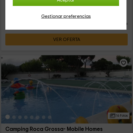
Aceptar
plasma para que no os perdáis nada. Un amplio comedor
con...
20
€
Gestionar preferencias
desde
Contacto directo
persona y noche
Cancelación 30 días antes
VER OFERTA
16 Fotos
Camping Roca Grossa- Mobile Homes