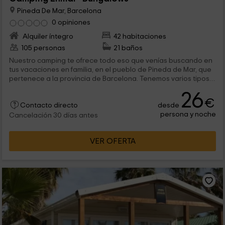
Pineda De Mar, Barcelona
0 opiniones
Alquiler íntegro
42 habitaciones
105 personas
21 baños
Nuestro camping te ofrece todo eso que venías buscando en
tus vacaciones en familia, en el pueblo de Pineda de Mar, que
pertenece a la provincia de Barcelona. Tenemos varios tipos
de alojamientos entre los que están estos bungalows
26
pensados para un máximo de 5 personas, y con todas las
€
desde
comodidades que imagines.
Contacto directo
persona y noche
Cancelación 30 días antes
VER OFERTA