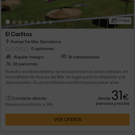
27 Fotos
El Carlitos
Arenys De Mar, Barcelona
0 opiniones
Alquiler íntegro
16 habitaciones
36 personas
Nuestro establecimiento se encuentra en la costa catalan, en
la localidad de Arenys de Mar, un lugar para la relajación y la
desconexión. Es una población perfecta para pasar unas
vacaciones en familia o con los amigos. Cuenta con todo tipo
31
de instalaciones y comodidades como una espléndida
€
desde
piscina, parque infantil, amplias zonas ajardinadas. Todas las
Contacto directo
persona y noche
cabañas y casas móviles disponen de diversas estancias
Respuesta inferior a 24h
como cocina, baño con ducha y habitaciones dobles.
VER OFERTA