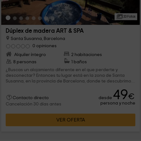
33 Fotos
Dúplex de madera ART & SPA
Santa Susanna, Barcelona
0 opiniones
Alquiler íntegro
2 habitaciones
8 personas
1 baños
¿Buscas un alojamiento diferente en el que perderte y
desconectar? Entonces tu lugar está en la zona de Santa
Susanna, en la provincia de Barcelona, donde te descubrimos
una vivienda tranquila. Tiene capacidad para 8 personas y
49
unas vistas a la naturaleza que te dejarán con la boca abierta.
€
desde
¡Te esperamos!
Contacto directo
persona y noche
Cancelación 30 días antes
VER OFERTA