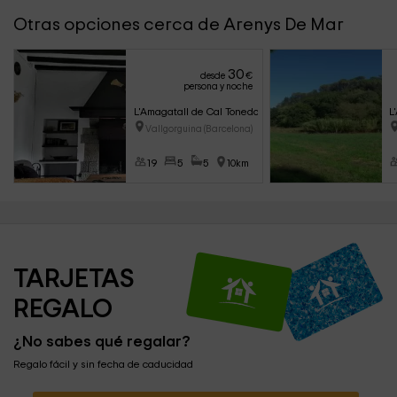
Otras opciones cerca de Arenys De Mar
30
desde
€
persona y noche
L'Amagatall de Cal Tonedor 1
L
Vallgorguina (Barcelona)
19
5
5
10km
TARJETAS 
REGALO
¿No sabes qué regalar?
Regalo fácil y sin fecha de caducidad