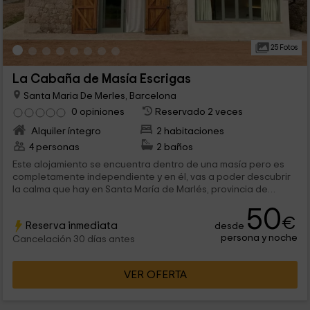
25 Fotos
La Cabaña de Masía Escrigas
Santa Maria De Merles, Barcelona
0 opiniones
Reservado 2 veces
Alquiler íntegro
2 habitaciones
4 personas
2 baños
Este alojamiento se encuentra dentro de una masía pero es
completamente independiente y en él, vas a poder descubrir
la calma que hay en Santa María de Marlés, provincia de
Barcelona. Cuenta con capacidad para 4 personas y dispone
50
de espacios amplios y agradables en los que disfrutar de unos
€
Reserva inmediata
desde
días tranquilos.
persona y noche
Cancelación 30 días antes
VER OFERTA