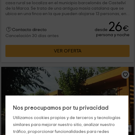
casa rural se localiza en el municipio barcelonés de Castellví
de la Marca. Se trata de una antigua masía catalana que se
ubica en una finca en la que pueden alojarse 13 personas, en
un...
26
€
desde
Contacto directo
persona y noche
Cancelación 30 días antes
VER OFERTA
Nos preocupamos por tu privacidad
Utilizamos cookies propias y de terceros y tecnologías
similares para mejorar nuestro sitio, analizar nuestro
19 Fotos
tráfico, proporcionar funcionalidades para redes