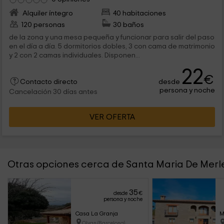
Alquiler íntegro
40 habitaciones
120 personas
30 baños
de la zona y una mesa pequeña y funcionar para salir del paso
en el día a día. 5 dormitorios dobles, 3 con cama de matrimonio
y 2 con 2 camas individuales. Disponen...
22
€
desde
Contacto directo
persona y noche
Cancelación 30 días antes
VER OFERTA
Otras opciones cerca de Santa Maria De Merl
35
desde
€
persona y noche
Casa La Granja
M
Olvan (Barcelona)