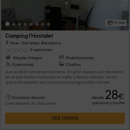
19 Fotos
Camping l'Hostalet
Viver i Serrateix, Barcelona
0 opiniones
Alquiler íntegro
4 habitaciones
8 personas
2 baños
que podrán sentarse a la mesa. Un gran espejo y un aparador
en el que hemos colocado la vajilla y demás menaje, harán
que este espacio sea una zona muy agradable donde
degustar un buen...
28
€
desde
Contacto directo
persona y noche
Cancelación 30 días antes
VER OFERTA