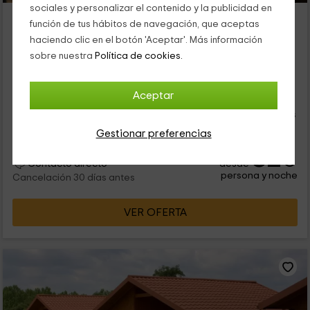
sociales y personalizar el contenido y la publicidad en
Camping Riera Merlès
función de tus hábitos de navegación, que aceptas
Borreda, Barcelona
haciendo clic en el botón 'Aceptar'. Más información
0 opiniones
sobre nuestra
Política de cookies.
Alquiler íntegro
60 habitaciones
120 personas
30 baños
Aceptar
que se extiende por una finca llena de árboles frutales y
espacios comunes además de sus dos plantas del interior. Sus
estancias se distribuyen en: Un salón con 2 sofás y...
Gestionar preferencias
32
€
desde
Contacto directo
persona y noche
Cancelación 30 días antes
VER OFERTA