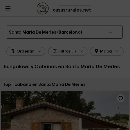
CasasRurales.net
Casas Rurales
Bungalows y Cabañas
Bungalows y
Cabañas Cataluña
Bungalows y Cabañas Barcelona
Bungalows y Cabañas
Santa Maria De Merles
Bungalow y Cabaña en Santa Maria De Merles
Santa Maria De Merles (Barcelona)
Ordenar
Filtros (1)
Mapa
Bungalows y Cabañas en Santa Maria De Merles
Ordenar por:
Top 1 cabaña en Santa Maria De Merles