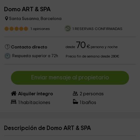
Domo ART & SPA
Santa Susanna, Barcelona
1
opiniones
1 RESERVAS CONFIRMADAS
70
€
Contacto directo
desde
persona y noche
Respuesta superior a 72h
Precio fin de semana desde 280€
Enviar mensaje al propietario
Alquiler íntegro
2
personas
1
habitaciones
1
baños
Descripción de Domo ART & SPA