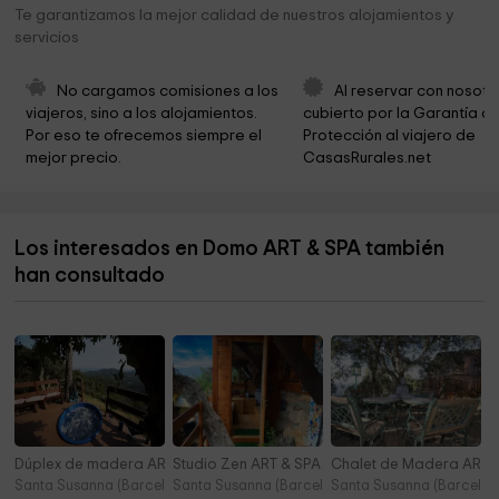
Radio Pineda. Ayuntamiento De Pineda De Mar
2,6 km
Te garantizamos la mejor calidad de nuestros alojamientos y
servicios
Ayuntamiento de Malgrat de Mar
2,6 km
Parc polivalent Francesc Macià
2,7 km
No cargamos comisiones a los 
Al reservar con nosotr
viajeros, sino a los alojamientos. 
cubierto por la Garantía de
Parròquia Sant Joan Baptista
3,9 km
Por eso te ofrecemos siempre el 
Protección al viajero de 
mejor precio.
CasasRurales.net
Ambar Koenigsberg Sl
4,3 km
Ayuntamiento de Palafolls
4,4 km
Los interesados en Domo ART & SPA también
Bisbat De Girona
4,5 km
han consultado
Agripol - Grup Sabater - Palafolls
4,5 km
Dúplex de madera ART & SPA
Studio Zen ART & SPA
Chalet de Madera ART 
Santa Susanna (Barcelona)
Santa Susanna (Barcelona)
Santa Susanna (Barcelon