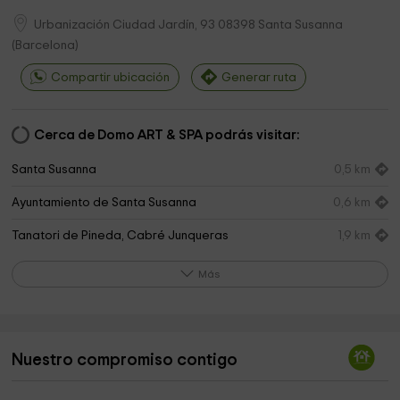
Urbanización Ciudad Jardín, 93
08398
Santa Susanna
(
Barcelona
)
Compartir ubicación
Generar ruta
Cerca de Domo ART & SPA podrás visitar:
Santa Susanna
0,5 km
Ayuntamiento de Santa Susanna
0,6 km
Tanatori de Pineda, Cabré Junqueras
1,9 km
Parròquia de Santa Maria
2,1 km
Más
Mini Park
2,2 km
Pineda de Mar
2,4 km
Nuestro compromiso contigo
Parròquia de Sant Genís de Palafolls
2,5 km