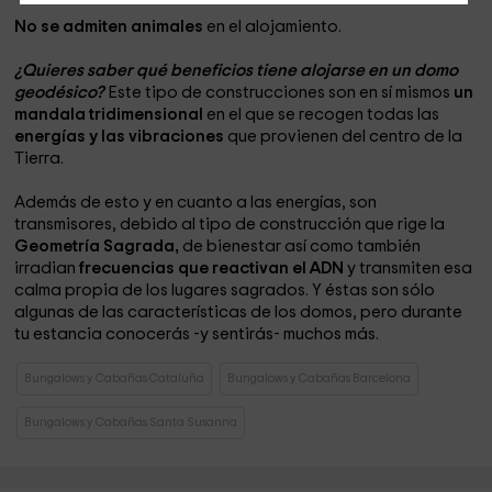
No se admiten animales
en el alojamiento.
¿Quieres saber qué beneficios tiene alojarse en un domo
geodésico?
Este tipo de construcciones son en sí mismos
un
mandala tridimensional
en el que se recogen todas las
energías y las vibraciones
que provienen del centro de la
Tierra.
Además de esto y en cuanto a las energías, son
transmisores, debido al tipo de construcción que rige la
Geometría Sagrada,
de bienestar así como también
irradian
frecuencias que reactivan el ADN
y transmiten esa
calma propia de los lugares sagrados. Y éstas son sólo
algunas de las características de los domos, pero durante
tu estancia conocerás -y sentirás- muchos más.
Bungalows y Cabañas Cataluña
Bungalows y Cabañas Barcelona
Bungalows y Cabañas Santa Susanna