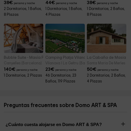
38
€
44
€
38
€
persona y noche
persona y noche
persona y noche
2 Dormitorios, 1 Baños,
1 Dormitorios, 1 Baños,
1 Dormitorios, 2 Baños,
8 Plazas
4 Plazas
8 Plazas
Bubble Suite - Masía Pla del Bosc
Camping Platja Vilanova
La Cabaña de Masía Es
Canyelles (Barcelona)
Vilanova I La Geltru (Barcelona)
Santa Maria De Merles (B
140
€
23
€
50
€
persona y noche
persona y noche
persona y noche
1 Dormitorios, 2 Plazas
46 Dormitorios, 23
2 Dormitorios, 2 Baños,
Baños, 119 Plazas
4 Plazas
Preguntas frecuentes sobre Domo ART & SPA
¿Cuánto cuesta alojarse en Domo ART & SPA?