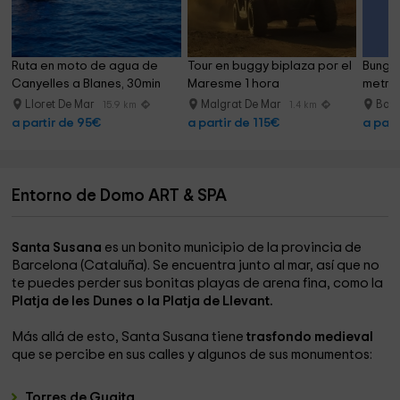
Ruta en moto de agua de 
Tour en buggy biplaza por el 
Bungee
Canyelles a Blanes, 30min
Maresme 1 hora
metros
Lloret De Mar
Malgrat De Mar
Barc
15.9 km
1.4 km
a partir de 95€
a partir de 115€
a part
Entorno de Domo ART & SPA
Santa Susana
es un bonito municipio de la provincia de
Barcelona (Cataluña). Se encuentra junto al mar, así que no
te puedes perder sus bonitas playas de arena fina, como la
Platja de les Dunes o la Platja de Llevant.
Más allá de esto, Santa Susana tiene
trasfondo medieval
que se percibe en sus calles y algunos de sus monumentos:
Torres de Guaita
.