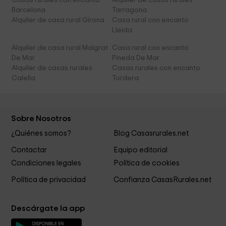
Casas rurales con encanto
Alquiler de casas rurales
Barcelona
Tarragona
Alquiler de casa rural Girona
Casa rural con encanto
Lleida
Alquiler de casa rural Malgrat
Casa rural con encanto
De Mar
Pineda De Mar
Alquiler de casas rurales
Casas rurales con encanto
Calella
Tordera
Sobre Nosotros
¿Quiénes somos?
Blog Casasrurales.net
Contactar
Equipo editorial
Condiciones legales
Política de cookies
Política de privacidad
Confianza CasasRurales.net
Descárgate la app