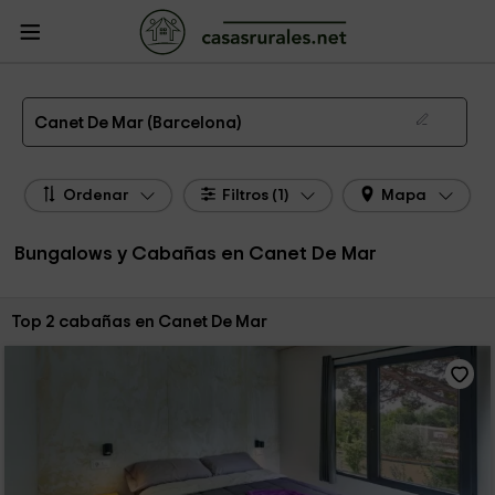
CasasRurales.net
Casas Rurales
Bungalows y Cabañas
Bungalows y
Cabañas Cataluña
Bungalows y Cabañas Barcelona
Bungalows y Cabañas
Canet De Mar
Los mejores bungalows y cabañas en Canet De Mar de 2026
Canet De Mar (Barcelona)
Ordenar
Filtros (1)
Mapa
Bungalows y Cabañas en Canet De Mar
Ordenar por:
Top 2 cabañas en Canet De Mar