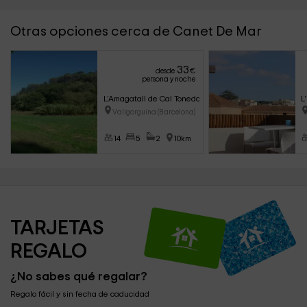
Otras opciones cerca de Canet De Mar
33
desde
€
persona y noche
L'Amagatall de Cal Tonedor 2
L
Vallgorguina (Barcelona)
14
5
2
10km
TARJETAS 
REGALO
¿No sabes qué regalar?
Regalo fácil y sin fecha de caducidad