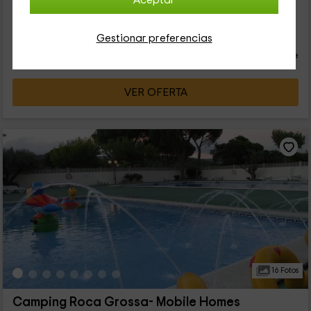
Aceptar
total de 120 m². Puede albergar de 6 a 10 personas, que se
podrán distribuir...
20
€
Gestionar preferencias
desde
Contacto directo
persona y noche
Cancelación 30 días antes
VER OFERTA
16 Fotos
Camping Roca Grossa- Mobile Homes