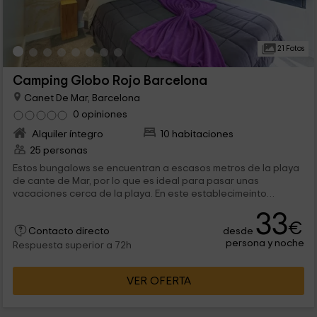
21 Fotos
Camping Globo Rojo Barcelona
Canet De Mar, Barcelona
0 opiniones
Alquiler íntegro
10 habitaciones
25 personas
Estos bungalows se encuentran a escasos metros de la playa
de cante de Mar, por lo que es ideal para pasar unas
vacaciones cerca de la playa. En este establecimeinto
contaremos con todo tipo de instalacioens como 3 piscinas:
33
una infantil, una para adultos y otra climatizada; en jacuzzi,
€
desde
restaurante y bar con amplia terraza. Es un establecimieto
Contacto directo
persona y noche
ideal para para familias, grupos de amigos o parejas.
Respuesta superior a 72h
VER OFERTA