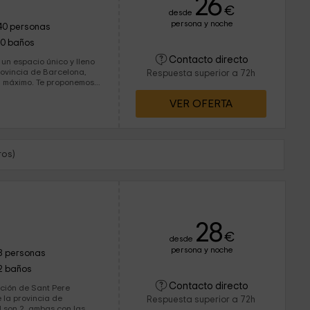
26
€
desde
persona y noche
40 personas
10 baños
Contacto directo
un espacio único y lleno
rovincia de Barcelona,
Respuesta superior a 72h
e proponemos
alojamientos, y que
VER OFERTA
fectos con los tuyos.
ros)
28
€
desde
persona y noche
8 personas
2 baños
Contacto directo
ación de Sant Pere
 la provincia de
Respuesta superior a 72h