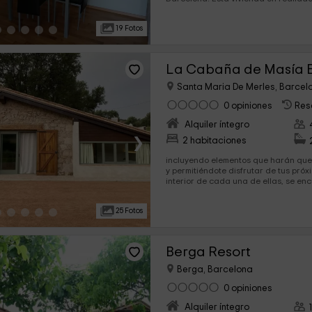
mismas características y...
19 Fotos
La Cabaña de Masía E
Santa Maria De Merles, Barcel
0 opiniones
Res
Alquiler íntegro
›
2 habitaciones
incluyendo elementos que harán que 
y permitiéndote disfrutar de tus próxima
interior de cada una de ellas, se enc
25 Fotos
Berga Resort
Berga, Barcelona
0 opiniones
Alquiler íntegro