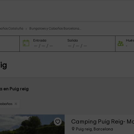
bañas Cataluña
Bungalows y Cabañas Barcelona
Entrada
Salida
Hué
ig
a en Puig reig
Cabañas
Camping Puig Reig- M
Puig reig, Barcelona