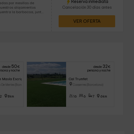
Reserva inmediata
adas por mesillas de
Cancelación 30 días antes
VER OFERTA
50
32
desde
€
desde
€
rsona y noche
persona y noche
 Masía Escrigas
Cal Trumfet
 De Merles (Barcelo
Casserres (Barcelona)
2
8km
16
6
7
6km