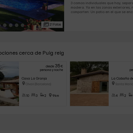
3 camas individuales que hay, separ
madera. Ya en las zonas exteriores, nuestros alojamientos
comparten: Un patio en el que se encuentra la barbacoa, junto
a la zona para comer, con...
21 Fotos
pciones cerca de Puig reig
35
desde
€
persona y noche
pe
Casa La Granja
La Cabaña de
Olvan (Barcelona)
Santa Maria
10
3
2
9km
4
2