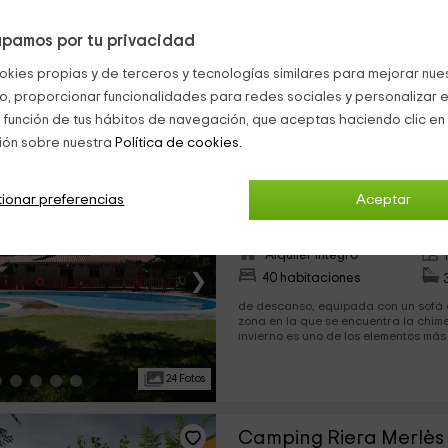
›
24 habitaciones
pamos por tu privacidad
para un máximo de 5 personas, crean
una capacidad total de 10 huéspedes. Se distribuye, cada
okies propias y de terceros y tecnologías similares para mejorar nuest
en: Un salón comedor en el que por 
co, proporcionar funcionalidades para redes sociales y personalizar e
30 Fotos
 función de tus hábitos de navegación, que aceptas haciendo clic en 
ión sobre nuestra
Política de cookies.
Camping Fontfreda
ionar preferencias
Aceptar
Castellar Del Riu, Barcelona
0 opiniones
Alquiler íntegro
›
40 habitaciones
de descanso, equipada con un sofá q
zona en la que se encuentra la chim
invierno es uno de los elementos más 
lado, la...
24 Fotos
Camping Riera Merlès