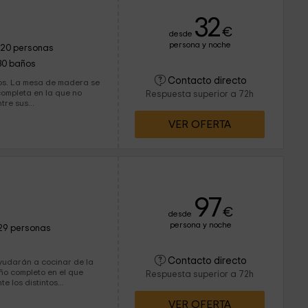
32
€
desde
persona y noche
120 personas
30 baños
Contacto directo
os. La mesa de madera se
Respuesta superior a 72h
re sus...
VER OFERTA
97
€
desde
persona y noche
29 personas
Contacto directo
ayudarán a cocinar de la
Respuesta superior a 72h
te los distintos
VER OFERTA