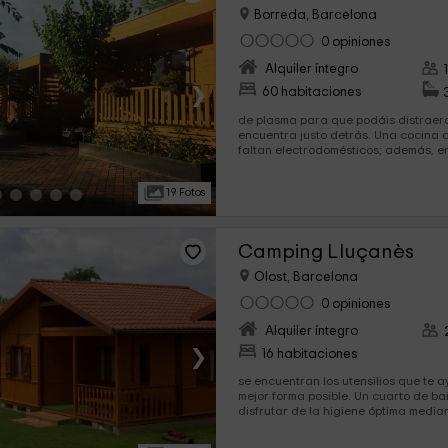
Borreda, Barcelona
0 opiniones
Alquiler íntegro
›
60 habitaciones
de plasma para que podáis distraer
encuentra justo detrás. Una cocina completa en la que no
faltan electrodomésticos; además, ent
19 Fotos
Camping Lluçanès
Olost, Barcelona
0 opiniones
Alquiler íntegro
›
16 habitaciones
se encuentran los utensilios que te 
mejor forma posible. Un cuarto de baño completo en el que
disfrutar de la higiene óptima median
sanitarios,...