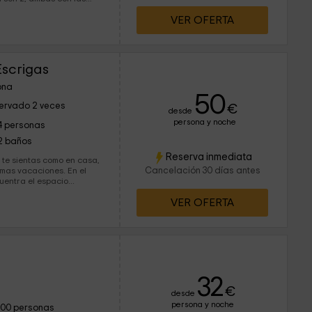
VER OFERTA
scrigas
ona
50
ervado 2 veces
€
desde
persona y noche
4 personas
2 baños
Reserva inmediata
te sientas como en casa,
Cancelación 30 días antes
s vacaciones. En el
uentra el espacio...
VER OFERTA
32
€
desde
persona y noche
100 personas