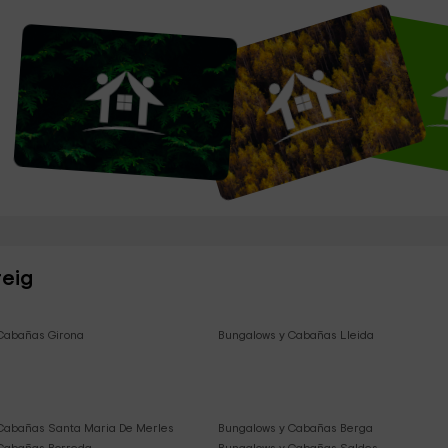
reig
Cabañas Girona
Bungalows y Cabañas Lleida
Cabañas Santa Maria De Merles
Bungalows y Cabañas Berga