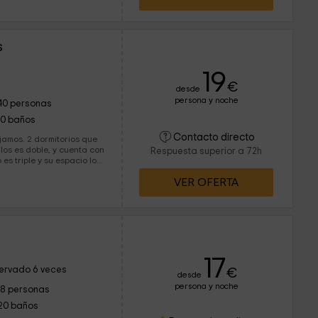
s
19
€
desde
persona y noche
40 personas
10 baños
Contacto directo
torios que
los es doble, y cuenta con
Respuesta superior a 72h
s triple y su espacio lo
VER OFERTA
17
ervado 6 veces
€
desde
persona y noche
18 personas
20 baños