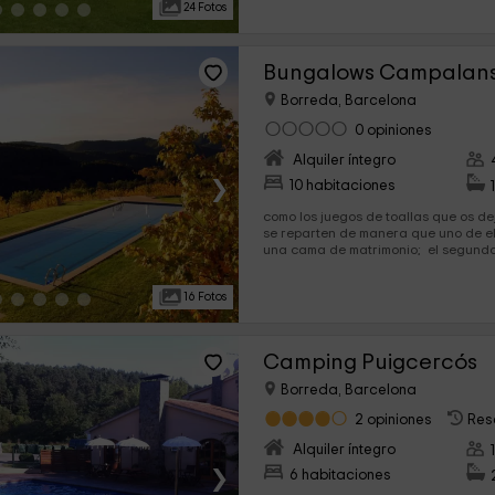
24 Fotos
Bungalows Campalan
Borreda, Barcelona
0 opiniones
Alquiler íntegro
›
10 habitaciones
como los juegos de toallas que os dejamos. 2 dormi
se reparten de manera que uno de el
una cama de matrimonio; el segundo e
ocupan...
16 Fotos
Camping Puigcercós
Borreda, Barcelona
2 opiniones
Res
Alquiler íntegro
›
6 habitaciones