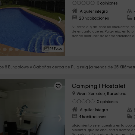
0 opiniones
Alquiler íntegro
›
20 habitaciones
Nuestro alojamiento se encuentra en 
de encanto que es Puig-reig, en la p
donde disfrutar de las vacaciones al máximo. T
que alquiles cualquiera de nuestros 
disfrutes en familia de unos días per
19 Fotos
s 8 Bungalows y Cabañas cerca de Puig reig (a menos de 25 Kilómet
Camping l'Hostalet
Viver i Serrateix, Barcelona
0 opiniones
Alquiler íntegro
›
4 habitaciones
alojamiento se encuentra en la pobl
Molanta, que se encuentra dentro de
Barcelona. Esta vivienda en realidad son 2, ambas con las