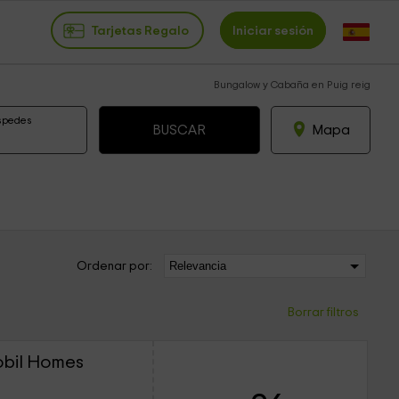
Tarjetas Regalo
Iniciar sesión
Bungalow y Cabaña en Puig reig
spedes
Mapa
Ordenar por:
Borrar filtros
obil Homes