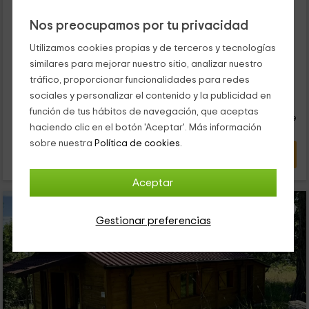
Alquiler íntegro
2 habitaciones
Nos preocupamos por tu privacidad
4 personas
2 baños
Este alojamiento se encuentra dentro de una masía pero es
Utilizamos cookies propias y de terceros y tecnologías
completamente independiente y en él, vas a poder descubrir
similares para mejorar nuestro sitio, analizar nuestro
la calma que hay en Santa María de Marlés, provincia de
tráfico, proporcionar funcionalidades para redes
Barcelona. Cuenta con capacidad para 4 personas y dispone
50
de espacios amplios y agradables en los que disfrutar de unos
sociales y personalizar el contenido y la publicidad en
€
Reserva inmediata
desde
días tranquilos.
función de tus hábitos de navegación, que aceptas
persona y noche
Cancelación 30 días antes
haciendo clic en el botón 'Aceptar'. Más información
sobre nuestra
Política de cookies.
VER OFERTA
Aceptar
Gestionar preferencias