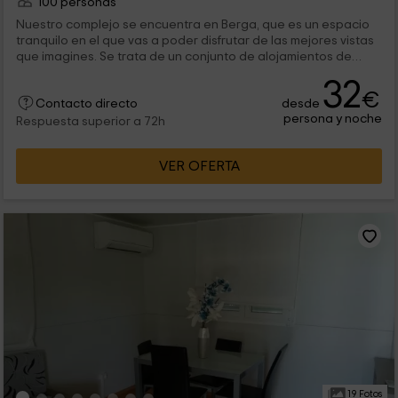
100 personas
Nuestro complejo se encuentra en Berga, que es un espacio
tranquilo en el que vas a poder disfrutar de las mejores vistas
que imagines. Se trata de un conjunto de alojamientos de
diferentes tipos, donde vas a poder disfrutar de bungalows de
32
distintos tipos y capacidades, donde te sentirás como en
€
desde
casa. Y las instalaciones comunes, te abren un mundo de
Contacto directo
persona y noche
posibilidades. ¡Te esperamos!
Respuesta superior a 72h
VER OFERTA
19 Fotos