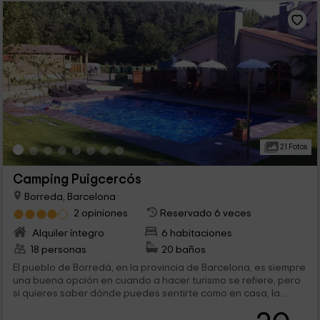
21 Fotos
Camping Puigcercós
Borreda, Barcelona
2 opiniones
Reservado 6 veces
Alquiler íntegro
6 habitaciones
18 personas
20 baños
El pueblo de Borredá, en la provincia de Barcelona, es siempre
una buena opción en cuando a hacer turismo se refiere, pero
si quieres saber dónde puedes sentirte como en casa, la
respuesta es AQUÍ. Te ofrecemos bungalows familiares en los
que hay capacidad para 4 o 6 personas, y con un encanto que