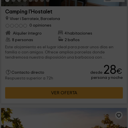
Camping l'Hostalet
Viver i Serrateix, Barcelona
0 opiniones
Alquiler íntegro
4 habitaciones
8 personas
2 baños
Este alojamiento es el lugar ideal para pasar unos días en
familia o con amigos. Ofrece amplias parcelas donde
tendremosa nuestra disposición una barbacoa con
merendero donde realizar nuestros platos favoritos. También
28
tiene una piscina exterior donde descansar y desconectar del
€
desde
Contacto directo
día a día. ¡Ven y relájate!
persona y noche
Respuesta superior a 72h
VER OFERTA