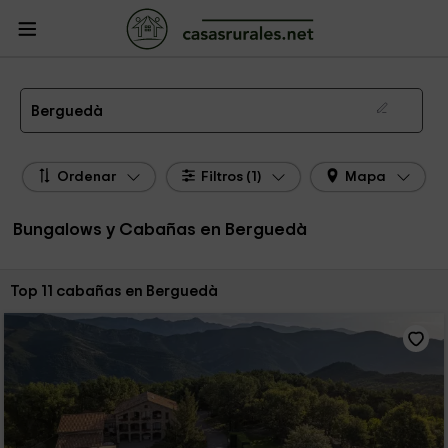
CasasRurales.net
Casas Rurales
Bungalows y Cabañas
Bungalows y
Cabañas Berguedà
Los mejores bungalows y cabañas en Berguedà de 2026
Berguedà
Ordenar
Filtros (1)
Mapa
Bungalows y Cabañas en Berguedà
Ordenar por:
Top 11 cabañas en Berguedà