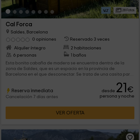
28 Fotos
Cal Forca
Saldes, Barcelona
0 opiniones
Reservado 3 veces
Alquiler íntegro
2 habitaciones
6 personas
1 baños
Esta bonita cabaña de madera se encuentra dentro de la
zona de Saldes, que es un espacio en la provincia de
Barcelona en el que desconectar. Se trata de una casita para
un máximo de 6 personas que van a poder desconectar y
21
descubrir la tranquilidad en el interior y en las zonas exteriores
€
Reserva inmediata
desde
gracias a sus impresionantes vistas.
persona y noche
Cancelación 7 días antes
VER OFERTA