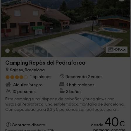
40 Fotos
Camping Repòs del Pedraforca
Saldes, Barcelona
1 opiniones
Reservado 2 veces
Alquiler íntegro
4 habitaciones
10 personas
3 baños
Este camping rural dispone de cabañas y bungalows con
vistas al Pedraforca, una emblemática montaña de Barcelona.
Con capacidad para 2,3 y 5 personas son perfectos para
disfrutar en la mejor compañia de unos días fascinantes.
40
Además, en el camping tendrás numerosas actividades para
€
desde
hacer de esta una experiencia única.
Contacto directo
persona y noche