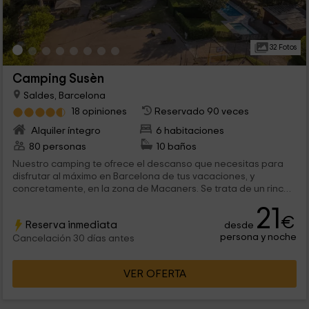
32 Fotos
Camping Susèn
Saldes, Barcelona
18 opiniones
Reservado 90 veces
Alquiler íntegro
6 habitaciones
80 personas
10 baños
Nuestro camping te ofrece el descanso que necesitas para
disfrutar al máximo en Barcelona de tus vacaciones, y
concretamente, en la zona de Macaners. Se trata de un rincón
con encanto, donde vas a elegir entre los bungalows, y las
21
mobile homes que ponemos a tu disposición, con capacidad
€
Reserva inmediata
desde
para 4 personas.
persona y noche
Cancelación 30 días antes
VER OFERTA