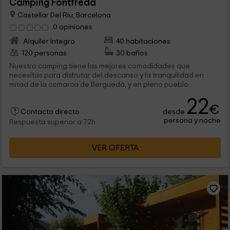
Camping Fontfreda
Castellar Del Riu, Barcelona
0 opiniones
Alquiler íntegro
40 habitaciones
120 personas
30 baños
Nuestro camping tiene las mejores comodidades que
necesitas para disfrutar del descanso y la tranquilidad en
mitad de la comarca de Berguedà, y en pleno pueblo
de Castellar del Riu que pertenece a Barcelona. Aquí elegirás
22
entre bungalows de uno o 2 dormitorios, o casas móviles.
€
desde
¡Todo está perfectamente equipado!
Contacto directo
persona y noche
Respuesta superior a 72h
VER OFERTA