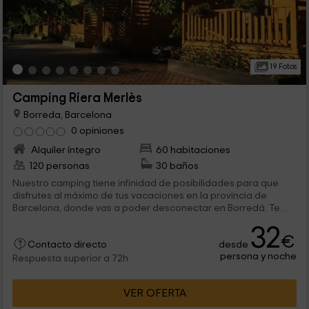
19 Fotos
Camping Riera Merlès
Borreda, Barcelona
0 opiniones
Alquiler íntegro
60 habitaciones
120 personas
30 baños
Nuestro camping tiene infinidad de posibilidades para que
disfrutes al máximo de tus vacaciones en la provincia de
Barcelona, donde vas a poder desconectar en Borredá. Te
ofrecemos alojamientos familiares, con capacidad para 4 a 6
32
personas, y con todas las comodidades que puedas imaginar.
€
desde
¡Te esperamos!
Contacto directo
persona y noche
Respuesta superior a 72h
VER OFERTA