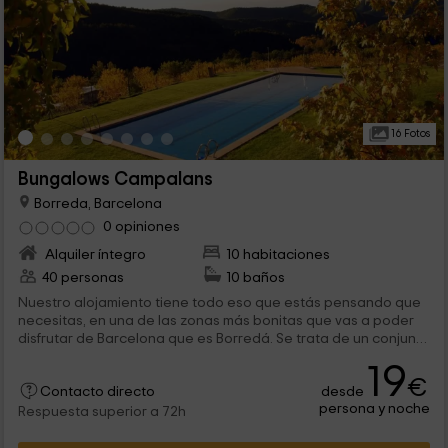
16 Fotos
Bungalows Campalans
Borreda, Barcelona
0 opiniones
Alquiler íntegro
10 habitaciones
40 personas
10 baños
Nuestro alojamiento tiene todo eso que estás pensando que
necesitas, en una de las zonas más bonitas que vas a poder
disfrutar de Barcelona que es Borredá. Se trata de un conjunto
de bungalows con encanto, para 4 personas, y con las
19
mejores comodidades, teniendo incluso, un porche con las
€
desde
mejores vistas.
Contacto directo
persona y noche
Respuesta superior a 72h