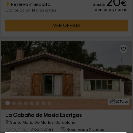
20
€
Reserva inmediata
desde
descubrirás nada más abrir la puerta.
persona y noche
Cancelación 14 días antes
VER OFERTA
25 Fotos
La Cabaña de Masía Escrigas
Santa Maria De Merles, Barcelona
0 opiniones
Reservado 2 veces