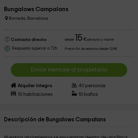
Bungalows Campalans
Borreda, Barcelona
15
€
Contacto directo
desde
persona y noche
Respuesta superior a 72h
Precio fin de semana desde 120€
Enviar mensaje al propietario
Alquiler íntegro
40
personas
10
habitaciones
10
baños
Descripción de Bungalows Campalans
Nuestros alojamientos se encuentran dentro de una finca