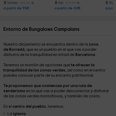
Saldes
Alp
Alp
23.0 km
21.9 km
a partir de 95€
a partir de 40€
a part
Entorno de Bungalows Campalans
Nuestro alojamiento se encuentra dentro de la
zona
de Borredá,
que es un pueblo en el que vas a poder
disfrutra de la tranquilidad en mitad de
Barcelona
.
Tenemos un montón de opciones que
te ofrecen la
tranquilidad de las zonas verdes
, así como en el centro
puedes conocer parte de su encanto patrimonial.
Te proponemos que comiences por una ruta de
senderismo
en la que vas a poder desconectar y disfrutar
de las zonas verdes montañosas, y también de costa.
En el
centro del pueblo
, tenemos:
La
iglesia
.