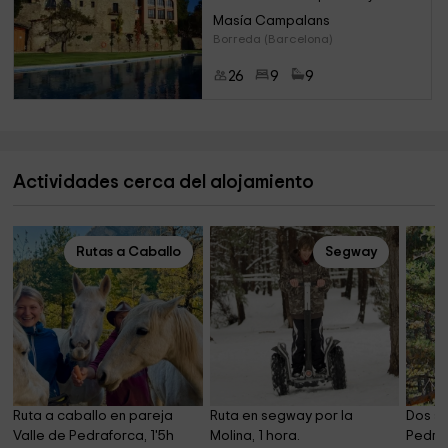
Masía Campalans
Borreda (Barcelona)
26
9
9
Actividades cerca del alojamiento
Rutas a Caballo
Segway
Ruta a caballo en pareja 
Ruta en segway por la 
Dos sa
Valle de Pedraforca, 1'5h
Molina, 1 hora.
Pedraf