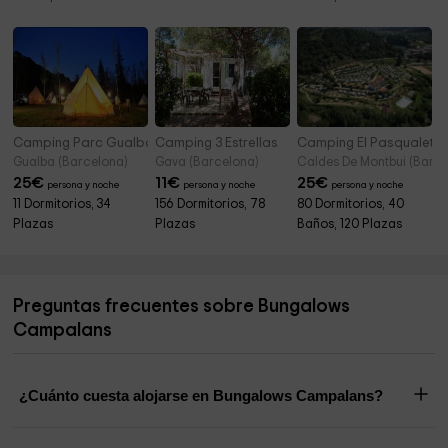
Camping Parc Gualba
Camping 3 Estrellas
Camping El Pasqualet
Gualba (Barcelona)
Gava (Barcelona)
Caldes De Montbui (Barce
25
€
11
€
25
€
persona y noche
persona y noche
persona y noche
11 Dormitorios, 34
156 Dormitorios, 78
80 Dormitorios, 40
Plazas
Plazas
Baños, 120 Plazas
Preguntas frecuentes sobre Bungalows
Campalans
¿Cuánto cuesta alojarse en Bungalows Campalans?