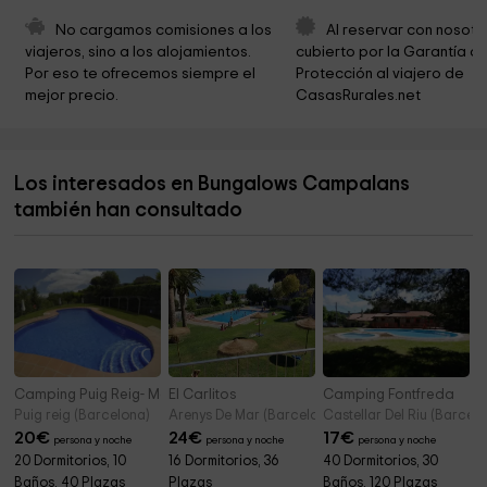
IGLESIA DE SANT JAUME DE FRONTANYÀ
5,0 km
No cargamos comisiones a los 
Al reservar con nosotr
viajeros, sino a los alojamientos. 
cubierto por la Garantía de
Ayuntamiento de Vilada
5,7 km
Por eso te ofrecemos siempre el 
Protección al viajero de 
mejor precio.
CasasRurales.net
parc dels gronxadors
5,8 km
Serra de Picancel
6,3 km
Los interesados en Bungalows Campalans
Sant Pere de Serrallonga
6,3 km
también han consultado
Iglesia de Sant Pere de Serrallonga
6,3 km
Camping Puig Reig- Mobil Homes
El Carlitos
Camping Fontfreda
Puig reig (Barcelona)
Arenys De Mar (Barcelona)
Castellar Del Riu (Barcelo
20
€
24
€
17
€
persona y noche
persona y noche
persona y noche
20 Dormitorios, 10
16 Dormitorios, 36
40 Dormitorios, 30
Baños, 40 Plazas
Plazas
Baños, 120 Plazas