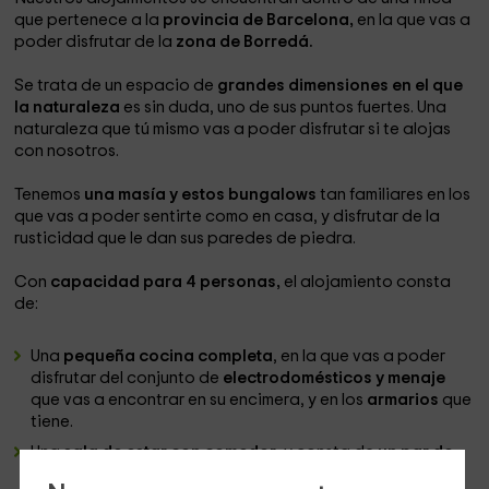
que pertenece a la
provincia de Barcelona,
en la que vas a
poder disfrutar de la
zona de Borredá.
Se trata de un espacio de
grandes dimensiones en el que
la naturaleza
es sin duda, uno de sus puntos fuertes. Una
naturaleza que tú mismo vas a poder disfrutar si te alojas
con nosotros.
Tenemos
una masía y estos bungalows
tan familiares en los
que vas a poder sentirte como en casa, y disfrutar de la
rusticidad que le dan sus paredes de piedra.
Con
capacidad para 4 personas,
el alojamiento consta
de:
Una
pequeña cocina completa
, en la que vas a poder
disfrutar del conjunto de
electrodomésticos y menaje
que vas a encontrar en su encimera, y en los
armarios
que
tiene.
Una
sala de estar con comedor
, y consta de
un par de
camas individuales
en este espacio, y una
televisión
de