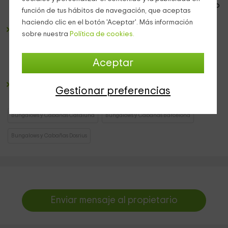
muebles de esta estancia han sido
reciclados
con mucho
función de tus hábitos de navegación, que aceptas
gusto cuidando los detalles.
haciendo clic en el botón 'Aceptar'. Más información
Es espacio de
aseo
tiene
wc químico
y palangana con
sobre nuestra
Política de cookies.
agua para lavarse las manos. Además, los huéspedes
tienen s su disposición
baños
completos con
duchas
en
el pabellón de servicios llamado
El Rovelló
, a 3 minutos
Aceptar
andando
.
Terraza
con vistas con 2 originales sillas en las que
Gestionar preferencias
tomarse un café en medio del bosque.
Bungalows y Cabañas Cataluña
Bungalows y Cabañas Barcelona
Bungalows y Cabañas Dosrius
Enviar mensaje al propietario