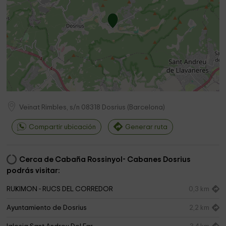
Veïnat Rimbles, s/n
08318
Dosrius
(
Barcelona
)
Compartir ubicación
Generar ruta
Cerca de Cabaña Rossinyol- Cabanes Dosrius
podrás visitar:
RUKIMON - RUCS DEL CORREDOR
0,3 km
Ayuntamiento de Dosrius
2,2 km