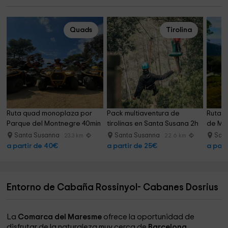
Quads
Tirolina
Ruta quad monoplaza por 
Pack multiaventura de 
Ruta a
Parque del Montnegre 40min
tirolinas en Santa Susana 2h
de Mo
Santa Susanna
Santa Susanna
San
23.3 km
22.6 km
a partir de 40€
a partir de 25€
a part
Entorno de Cabaña Rossinyol- Cabanes Dosrius
La
Comarca del Maresme
ofrece la oportunidad de
disfrutar de la naturaleza muy cerca de
Barcelona
.