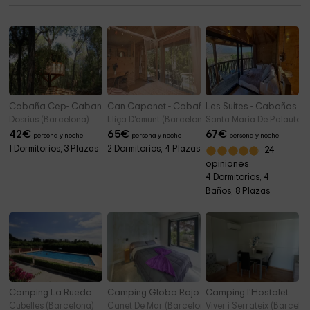
Cabaña Cep- Cabanes Dosrius
Can Caponet - Cabaña
Les Suites - Cabañas P
Dosrius (Barcelona)
Lliça D'amunt (Barcelona)
Santa Maria De Palautord
42
€
65
€
67
€
persona y noche
persona y noche
persona y noche
1 Dormitorios, 3 Plazas
2 Dormitorios, 4 Plazas
24
opiniones
4 Dormitorios, 4
Baños, 8 Plazas
Camping La Rueda
Camping Globo Rojo Barcelona
Camping l'Hostalet
Cubelles (Barcelona)
Canet De Mar (Barcelona)
Viver i Serrateix (Barcelo