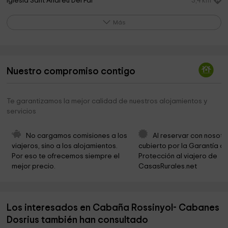
Iglesia Sant Andreu Del Far
3,4 km
Cementerio
4,0 km
Más
Cementerio
4,0 km
Montnegre i el Corredor
4,1 km
Nuestro compromiso contigo
ermita de sant sebastia del coll runese
4,3 km
Ayuntamiento de Sant Andreu de Llavaneres
4,4 km
Te garantizamos la mejor calidad de nuestros alojamientos y
servicios
Parròquia de Sant Andreu de Llavaneras
4,7 km
Ayuntamiento De Sant Andreu De Llavaneres
4,8 km
No cargamos comisiones a los 
Al reservar con nosotr
viajeros, sino a los alojamientos. 
cubierto por la Garantía de
Ayuntamiento De Sant Andreu De Llavaneres
4,8 km
Por eso te ofrecemos siempre el 
Protección al viajero de 
mejor precio.
CasasRurales.net
Ayuntamiento de Sant Andreu de Llavaneres
4,8 km
Ayuntamiento De Sant Andreu De Llavaneres
4,8 km
Los interesados en Cabaña Rossinyol- Cabanes
Ayuntamiento De Sant Andreu De Llavaneres
4,8 km
Dosrius también han consultado
Parròquia de Sant Julià
5,1 km