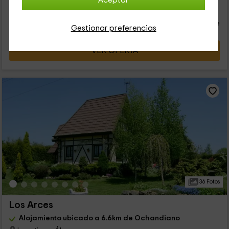
Aceptar
45
€
desde
Contacto directo
persona y noche
Cancelación 7 días antes
Gestionar preferencias
VER OFERTA
36 Fotos
Los Arces
Alojamiento ubicado a 6.6km de Ochandiano