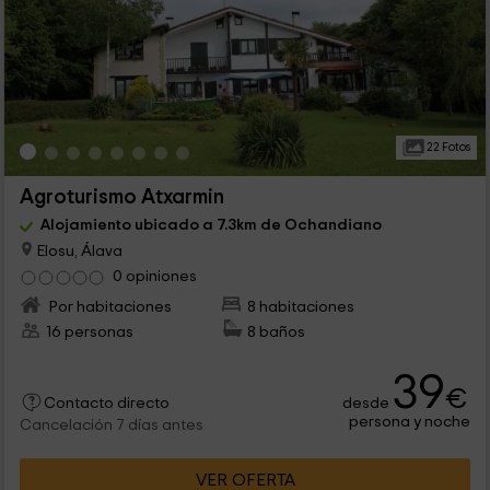
22 Fotos
Agroturismo Atxarmin
Alojamiento ubicado a 7.3km de Ochandiano
Elosu, Álava
0 opiniones
Por habitaciones
8 habitaciones
16 personas
8 baños
39
€
desde
Contacto directo
persona y noche
Cancelación 7 días antes
VER OFERTA