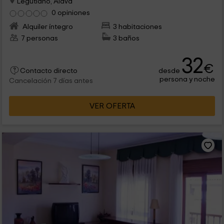
Legutiano, Álava
0 opiniones
Alquiler íntegro
3 habitaciones
7 personas
3 baños
32
€
desde
Contacto directo
persona y noche
Cancelación 7 días antes
VER OFERTA