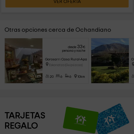
VER OFERTA
Otras opciones cerca de Ochandiano
33
desde
€
persona y noche
Gorosarri Casa Rural-Apartamentos
O
Eskoriatza (Guipúzcoa)
20
6
6
10km
TARJETAS 
REGALO