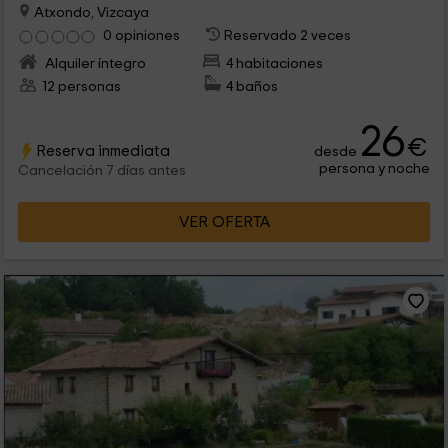
Atxondo, Vizcaya
0 opiniones
Reservado 2 veces
Alquiler íntegro
4 habitaciones
12 personas
4 baños
26
€
Reserva inmediata
desde
persona y noche
Cancelación 7 días antes
VER OFERTA