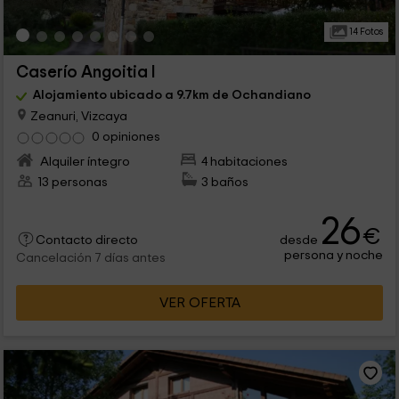
14 Fotos
Caserío Angoitia I
Alojamiento ubicado a 9.7km de Ochandiano
Zeanuri, Vizcaya
0 opiniones
Alquiler íntegro
4 habitaciones
13 personas
3 baños
26
€
desde
Contacto directo
persona y noche
Cancelación 7 días antes
VER OFERTA