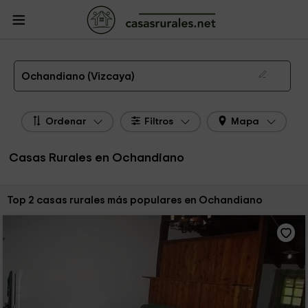
CasasRurales.net
Casas Rurales
Casas Rurales País Vasco
Casas Rurales
Vizcaya
Casas Rurales Ochandiano
Las 2 mejores casas rurales en Ochandiano de 2026
Ochandiano (Vizcaya)
Ordenar
Filtros
Mapa
Casas Rurales en Ochandiano
Ordenar por:
Top 2 casas rurales más populares en Ochandiano