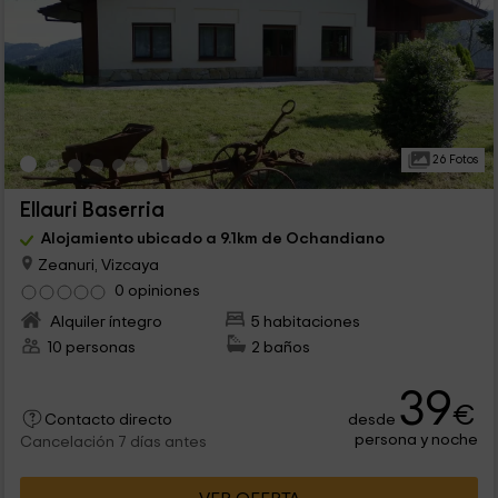
26 Fotos
Ellauri Baserria
Alojamiento ubicado a 9.1km de Ochandiano
Zeanuri, Vizcaya
0 opiniones
Alquiler íntegro
5 habitaciones
10 personas
2 baños
39
€
desde
Contacto directo
persona y noche
Cancelación 7 días antes