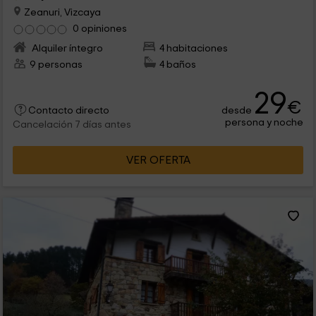
Zeanuri, Vizcaya
0 opiniones
Alquiler íntegro
4 habitaciones
9 personas
4 baños
29
€
desde
Contacto directo
persona y noche
Cancelación 7 días antes
VER OFERTA