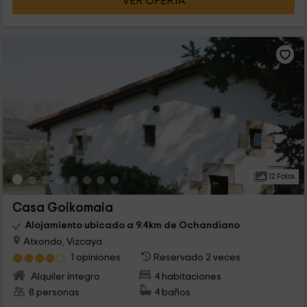
VER OFERTA
12 Fotos
Casa Goikomaia
Alojamiento ubicado a 9.4km de Ochandiano
Atxondo, Vizcaya
1 opiniones
Reservado 2 veces
Alquiler íntegro
4 habitaciones
8 personas
4 baños