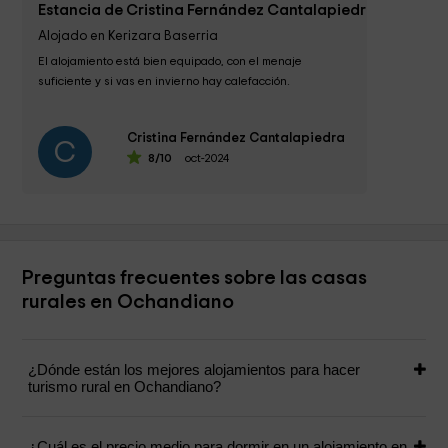
Estancia de Cristina Fernández Cantalapiedra
Alojado en Kerizara Baserria
El alojamiento está bien equipado, con el menaje 
suficiente y si vas en invierno hay calefacción.

Hay mesas de juego, parrilla... pero bien es cierto que 
Cristina Fernández Cantalapiedra
le...
C
8
/10
oct-2024
Preguntas frecuentes sobre las casas
rurales en Ochandiano
¿Dónde están los mejores alojamientos para hacer
turismo rural en Ochandiano?
¿Cuál es el precio medio para dormir en un alojamiento en