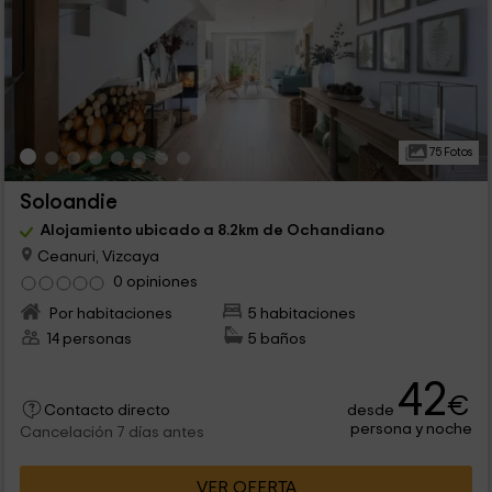
75 Fotos
Soloandie
Alojamiento ubicado a 8.2km de Ochandiano
Ceanuri, Vizcaya
0 opiniones
Por habitaciones
5 habitaciones
14 personas
5 baños
42
€
desde
Contacto directo
persona y noche
Cancelación 7 días antes
VER OFERTA