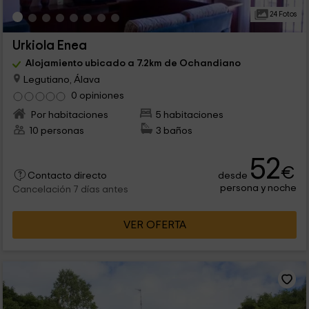
24 Fotos
Urkiola Enea
Alojamiento ubicado a 7.2km de Ochandiano
Legutiano, Álava
0 opiniones
Por habitaciones
5 habitaciones
10 personas
3 baños
52
€
desde
Contacto directo
persona y noche
Cancelación 7 días antes
VER OFERTA