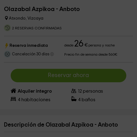
Olazabal Azpikoa - Anboto
Atxondo, Vizcaya
2 RESERVAS CONFIRMADAS
26
€
Reserva inmediata
desde
persona y noche
Cancelación 30 días
Precio fin de semana desde 560€
Reservar ahora
Alquiler íntegro
12
personas
4
habitaciones
4
baños
Descripción de Olazabal Azpikoa - Anboto