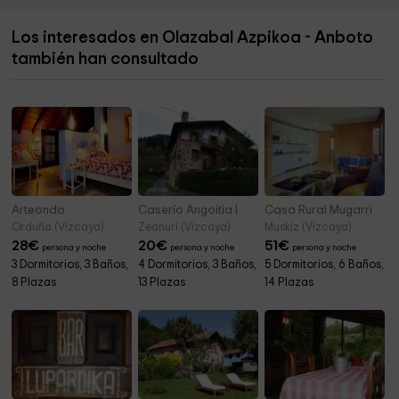
Ermita de ntra Señora de los remedios
4,0 km
Los interesados en Olazabal Azpikoa - Anboto
Untzillatx
4,2 km
también han consultado
Urkiola
4,4 km
Arteondo
Caserío Angoitia I
Casa Rural Mugarri
Orduña (Vizcaya)
Zeanuri (Vizcaya)
Muskiz (Vizcaya)
28
€
20
€
51
€
persona y noche
persona y noche
persona y noche
3 Dormitorios, 3 Baños,
4 Dormitorios, 3 Baños,
5 Dormitorios, 6 Baños,
8 Plazas
13 Plazas
14 Plazas