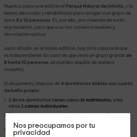
Nuestra casa rural está en el
Parque Natural de Urkiola
, y la
hemos decorado y rehabilitado para acoger a un grupo de
entre
8 y 10 personas
. Es, por ello, una vivienda de estilo
muy moderno, pero que a su vez conserva muebles y
decoración rústica.
Justo al lado, en el mismo edificio, hay otra casa rural que
es independiente. En caso de que seais un grupo grande
de
8 hasta 10 personas
, se pueden alquilar de manera
conjunta.
El alojamiento dispone de
4 dormitorios dobles con cuarto
de baño propio
:
2 de los dormitorios tienen cama de
matrimonio
, y los
otros 2
camas individuales
.
Tenemos una
cuna
preparada para los pequeños de la
casa.
Nos preocupamos por tu
Todos los aseos disponen de
toallas
.
privacidad