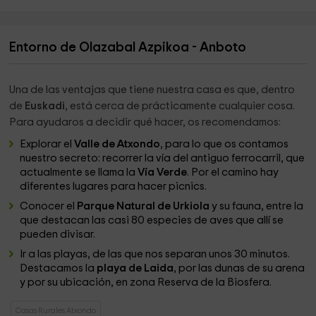
Entorno de Olazabal Azpikoa - Anboto
Una de las ventajas que tiene nuestra casa es que, dentro
de
Euskadi
, está cerca de prácticamente cualquier cosa.
Para ayudaros a decidir qué hacer, os recomendamos:
Explorar el
Valle de Atxondo
, para lo que os contamos
nuestro secreto: recorrer la vía del antiguo ferrocarril, que
actualmente se llama la
Vía Verde
. Por el camino hay
diferentes lugares para hacer picnics.
Conocer el
Parque Natural de Urkiola
y su fauna, entre la
que destacan las casi 80 especies de aves que allí se
pueden divisar.
Ir a las playas, de las que nos separan unos 30 minutos.
Destacamos la
playa de Laida
, por las dunas de su arena
y por su ubicación, en zona Reserva de la Biosfera.
Casas Rurales Atxondo