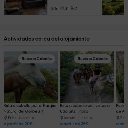
6
3
2
Actividades cerca del alojamiento
Rutas a Caballo
Rutas a Caballo
Ruta a caballo por el Parque 
Ruta a caballo con vistas a 
Puenti
Natural del Gorbea 1h
Udalaitz, 1 hora
de Atx
Eribe
Iurreta
Berr
19.6 km
11.2 km
a partir de 20€
a partir de 35€
a part