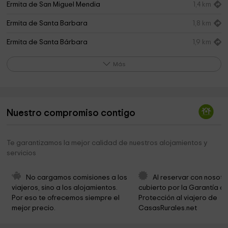
Ermita de San Miguel Mendia
1,4 km
Ermita de Santa Barbara
1,8 km
Ermita de Santa Bárbara
1,9 km
Ayuntamiento de Atxondo
2,3 km
Más
Anboto (1331 m)
2,6 km
Astxiki
2,6 km
Nuestro compromiso contigo
Atxarteko Santo Cristo
3,3 km
Camino Atxondo Besaide
3,4 km
Te garantizamos la mejor calidad de nuestros alojamientos y
servicios
Ermita de San Kristobal
3,4 km
Ermita de Santutxo
3,6 km
No cargamos comisiones a los 
Al reservar con nosotr
viajeros, sino a los alojamientos. 
cubierto por la Garantía de
Falda de la cara sur del Untzillatx
3,8 km
Por eso te ofrecemos siempre el 
Protección al viajero de 
mejor precio.
CasasRurales.net
Ermita del Cristo
3,9 km