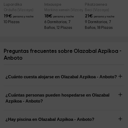
Lupardika
Intxauspe
Pikatzaenea
Orduña (Vizcaya)
Markina xemein (Vizcaya)
Beci (Vizcaya)
19
€
18
€
21
€
persona y noche
persona y noche
persona y noche
10 Plazas
6 Dormitorios, 7
9 Dormitorios, 7
Baños, 12 Plazas
Baños, 18 Plazas
Preguntas frecuentes sobre Olazabal Azpikoa -
Anboto
¿Cuánto cuesta alojarse en Olazabal Azpikoa - Anboto?
¿Cuántas personas pueden hospedarse en Olazabal
Azpikoa - Anboto?
¿Hay piscina en Olazabal Azpikoa - Anboto?