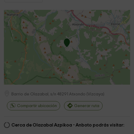
Barrio de Olazabal, s/n
48291
Atxondo
(
Vizcaya
)
Compartir ubicación
Generar ruta
Cerca de Olazabal Azpikoa - Anboto podrás visitar: