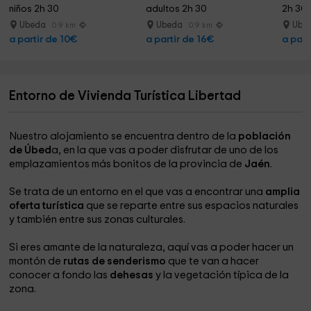
niños 2h 30
adultos 2h 30
2h 30
Ubeda
Ubeda
Ube
0.9 km
0.9 km
a partir de 10€
a partir de 16€
a part
Entorno de Vivienda Turística Libertad
Nuestro alojamiento se encuentra dentro de la
población
de Úbed
a, en la que vas a poder disfrutar de uno de los
emplazamientos más bonitos de la provincia de
Jaén
.
Se trata de un entorno en el que vas a encontrar una
amplia
oferta turística
que se reparte entre sus espacios naturales
y también entre sus zonas culturales.
Si eres amante de la naturaleza, aquí vas a poder hacer un
montón de
rutas de senderismo
que te van a hacer
conocer a fondo las
dehesas
y la vegetación típica de la
zona.