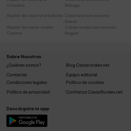
Córdoba
Málaga
Alquiler de casa rural Sabiote
Casa rural con encanto
Baeza
Alquiler de casas rurales
Casas rurales con encanto
Canena
Begijar
Sobre Nosotros
¿Quiénes somos?
Blog Casasrurales.net
Contactar
Equipo editorial
Condiciones legales
Política de cookies
Política de privacidad
Confianza CasasRurales.net
Descárgate la app