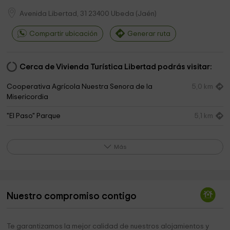
Avenida Libertad, 31
23400
Ubeda
(
Jaén
)
Compartir ubicación
Generar ruta
Cerca de Vivienda Turística Libertad podrás visitar:
Cooperativa Agrícola Nuestra Senora de la
5,0 km
Misericordia
"El Paso" Parque
5,1 km
Coral Flor de Olivo Park
6,7 km
Más
Paseo del Prado
6,9 km
Infantil Barrio La Carrera Park
7,1 km
SKATE PARK LA CARRERA
7,3 km
Nuestro compromiso contigo
Municipio de Torreperogil
7,3 km
Te garantizamos la mejor calidad de nuestros alojamientos y