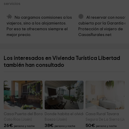
Parroquia Santa Maria Maggiore
7,3 km
servicios
Velázquez Park
7,5 km
No cargamos comisiones a los 
Al reservar con nosotr
Plaza de la Santa Crjz
7,6 km
viajeros, sino a los alojamientos. 
cubierto por la Garantía de
Por eso te ofrecemos siempre el 
Protección al viajero de 
Parroquia Santa María la Mayor
7,6 km
mejor precio.
CasasRurales.net
centro cultural
7,6 km
Ermita de la Virgen de la Misericordia
7,9 km
Los interesados en Vivienda Turística Libertad
Pafque Manuel Jurado
7,9 km
también han consultado
Cementerio
8,1 km
Casa Puerta del Borosa
Donde habita el olvido
Casa Rural Tavara
Coto Rios (Jaén)
Baeza (Jaén)
Segura De La Sierra (Jaé
26
€
38
€
50
€
persona y noche
persona y noche
persona y noche