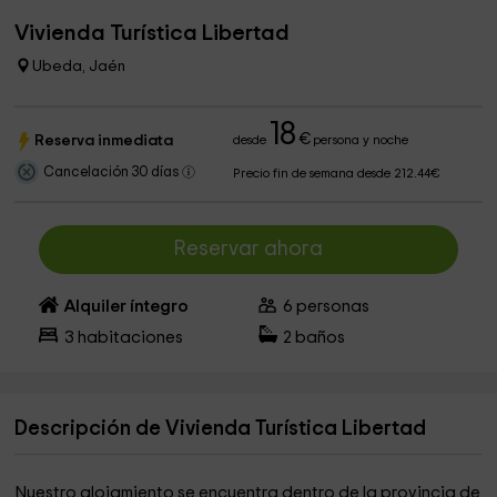
Vivienda Turística Libertad
Ubeda, Jaén
18
€
Reserva inmediata
desde
persona y noche
Cancelación 30 días
Precio fin de semana desde 212.44€
Reservar ahora
Alquiler íntegro
6
personas
3
habitaciones
2
baños
Descripción de Vivienda Turística Libertad
Nuestro alojamiento se encuentra dentro de la provincia de