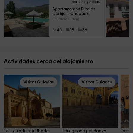
persona y noche
Apartamentos Rurales 
Cortijo El Chaparral
La Iruela (Jaén)
40
18
36
Actividades cerca del alojamiento
Visitas Guiadas
Visitas Guiadas
Tour guiado por Úbeda 
Tour guiado por Baeza 
Tour g