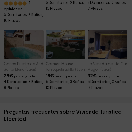
5 Dormitorios, 2 Baños,
3 Dormitorios, 2 Baños,
1
10 Plazas
7 Plazas
opiniones
5 Dormitorios, 2 Baños,
10 Plazas
Casas Puerta de Andalucía- Villa Pablo
Carmen House
La Vereda del río Guada
Santa Elena (Jaén)
Torrequebradilla (Jaén)
Mogon (Jaén)
29
€
18
€
32
€
persona y noche
persona y noche
persona y noche
4 Dormitorios, 3 Baños,
5 Dormitorios, 3 Baños,
5 Dormitorios, 3 Baños,
8 Plazas
10 Plazas
13 Plazas
Preguntas frecuentes sobre Vivienda Turística
Libertad