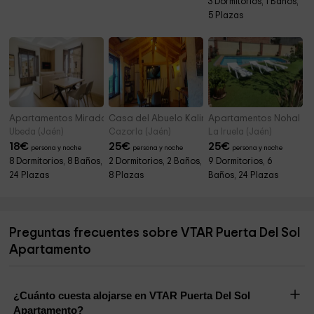
3 Dormitorios, 1 Baños,
5 Plazas
Apartamentos Mirador de Vandelvira
Casa del Abuelo Kalinas
Apartamentos Nohal
Ubeda (Jaén)
Cazorla (Jaén)
La Iruela (Jaén)
18
€
25
€
25
€
persona y noche
persona y noche
persona y noche
8 Dormitorios, 8 Baños,
2 Dormitorios, 2 Baños,
9 Dormitorios, 6
24 Plazas
8 Plazas
Baños, 24 Plazas
Preguntas frecuentes sobre VTAR Puerta Del Sol
Apartamento
¿Cuánto cuesta alojarse en VTAR Puerta Del Sol
Apartamento?