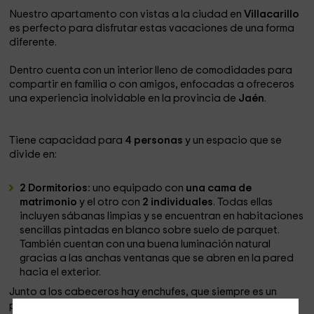
Nuestro apartamento con vistas a la ciudad en
Villacarillo
es perfecto para disfrutar estas vacaciones de una forma
diferente.
Dentro cuenta con un interior lleno de comodidades para
compartir en familia o con amigos, enfocadas a ofreceros
una experiencia inolvidable en la provincia de
Jaén
.
Tiene capacidad para
4 personas
y un espacio que se
divide en:
2 Dormitorios:
uno equipado con
una cama de
matrimonio
y el otro con
2 individuales
. Todas ellas
incluyen sábanas limpias y se encuentran en habitaciones
sencillas pintadas en blanco sobre suelo de parquet.
También cuentan con una buena luminación natural
gracias a las anchas ventanas que se abren en la pared
hacia el exterior.
Junto a los cabeceros hay enchufes, que siempre es un
punto a favor, mientras que para guardar la ropa hay