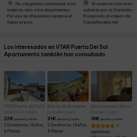
SKATE PARK LA CARRERA
19,5 km
No cargamos comisiones a los 
Al reservar con nosotr
viajeros, sino a los alojamientos. 
cubierto por la Garantía de
Municipio de Torreperogil
19,6 km
Por eso te ofrecemos siempre el 
Protección al viajero de 
mejor precio.
CasasRurales.net
Parroquia Santa Maria Maggiore
19,6 km
Pafque Manuel Jurado
19,6 km
Los interesados en VTAR Puerta Del Sol
Infantil Barrio La Carrera Park
19,7 km
Apartamento también han consultado
Paseo del Prado
19,9 km
VTAR Puerta del Sol Dúplex
Balcón de Burunchel
Apartamentos Sierra M
Villacarrillo (Jaén)
La Iruela (Jaén)
Noalejo (Jaén)
22
€
31
€
18
€
persona y noche
persona y noche
persona y noche
2 Dormitorios, 1 Baños,
2 Dormitorios, 1 Baños,
1
6 Plazas
4 Plazas
opiniones