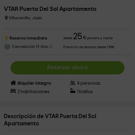
VTAR Puerta Del Sol Apartamento
Villacarrillo, Jaén
25
€
Reserva inmediata
desde
persona y noche
Cancelación 14 días
Precio fin de semana desde 198€
Reservar ahora
Alquiler íntegro
4
personas
2
habitaciones
1
baños
Descripción de VTAR Puerta Del Sol
Apartamento