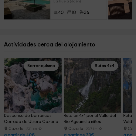
La Iruela (Jaén)
40
18
36
Actividades cerca del alojamiento
Barranquismo
Rutas 4x4
Descenso de barrancos 
Ruta en 4x4 por el Valle del 
Ruta en
Cerrada de Utrero Cazorla
Río Aguamula niños
Valde
Cazorla
Cazorla
Caz
23.1 km
23.7 km
a partir de 40€
a partir de 20€
a part