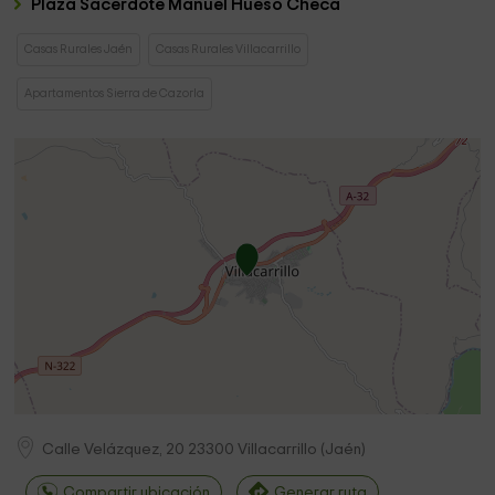
Plaza Sacerdote Manuel Hueso Checa
Casas Rurales Jaén
Casas Rurales Villacarrillo
Apartamentos Sierra de Cazorla
Calle Velázquez, 20
23300
Villacarrillo
(
Jaén
)
Compartir ubicación
Generar ruta