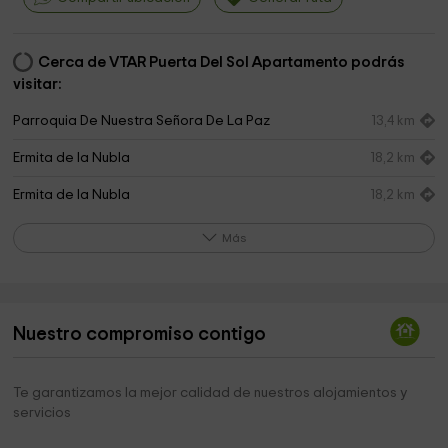
Cerca de VTAR Puerta Del Sol Apartamento podrás
visitar:
Parroquia De Nuestra Señora De La Paz
13,4 km
Ermita de la Nubla
18,2 km
Ermita de la Nubla
18,2 km
Cementerio Municipal
18,7 km
Más
Ermita de la Virgen de la Misericordia
19,0 km
Cementerio
19,2 km
Nuestro compromiso contigo
Parroquia Santa María la Mayor
19,3 km
Cementerio
19,5 km
Te garantizamos la mejor calidad de nuestros alojamientos y
servicios
Iglesia De San Pedro
19,5 km