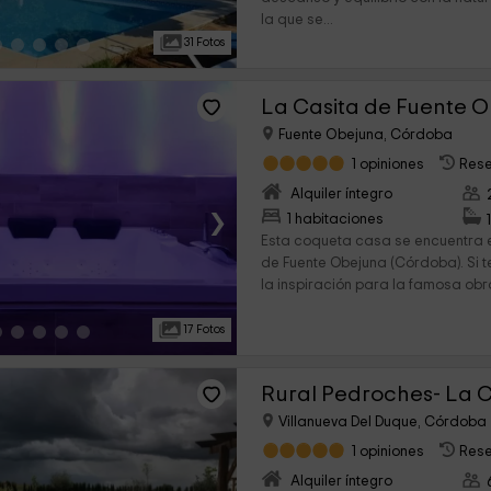
la que se...
31 Fotos
La Casita de Fuente 
Fuente Obejuna, Córdoba
1 opiniones
Rese
Alquiler íntegro
›
1 habitaciones
Esta coqueta casa se encuentra e
de Fuente Obejuna (Córdoba). Si 
la inspiración para la famosa obra
17 Fotos
Rural Pedroches- La 
Villanueva Del Duque, Córdoba
1 opiniones
Rese
Alquiler íntegro