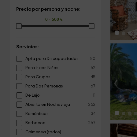
‹
Precio por persona y noche:
Servicios:
Apta para Discapacitados
80
Para ir con Niños
62
Para Grupos
45
‹
Para Dos Personas
67
De Lujo
11
Abierto en Nochevieja
262
Románticas
34
Barbacoa
267
Chimenea (todos)