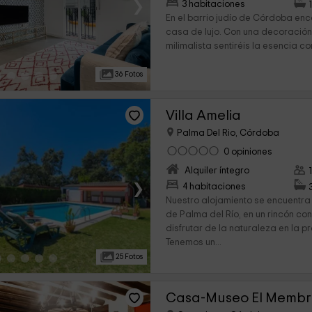
›
3 habitaciones
En el barrio judío de Córdoba en
casa de lujo. Con una decoración
milimalista sentiréis la esencia co
36 Fotos
Villa Amelia
Palma Del Rio, Córdoba
0 opiniones
Alquiler íntegro
›
4 habitaciones
Nuestro alojamiento se encuentra
de Palma del Río, en un rincón co
disfrutar de la naturaleza en la 
Tenemos un...
25 Fotos
Casa-Museo El Membri