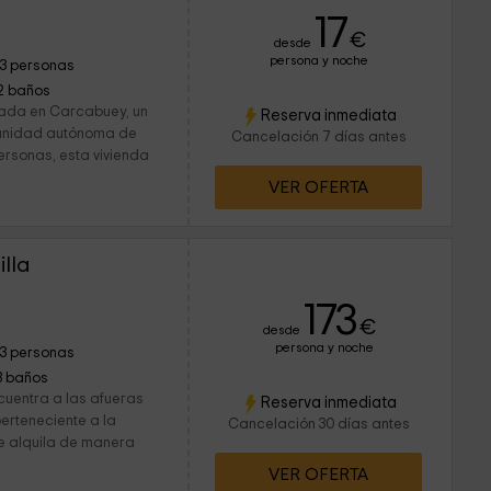
17
€
desde
persona y noche
13 personas
2 baños
tada en Carcabuey, un
Reserva inmediata
munidad autónoma de
Cancelación 7 días antes
ersonas, esta vivienda
VER OFERTA
illa
173
€
desde
persona y noche
13 personas
3 baños
cuentra a las afueras
Reserva inmediata
erteneciente a la
Cancelación 30 días antes
e alquila de manera
VER OFERTA