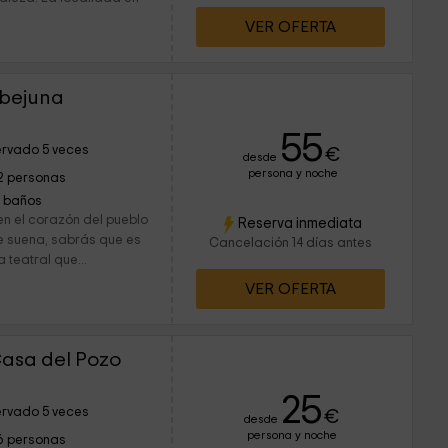
VER OFERTA
Obejuna
55
rvado 5 veces
€
desde
persona y noche
2 personas
1 baños
n el corazón del pueblo
Reserva inmediata
te suena, sabrás que es
Cancelación 14 días antes
 teatral que...
VER OFERTA
Casa del Pozo
25
rvado 5 veces
€
desde
persona y noche
6 personas