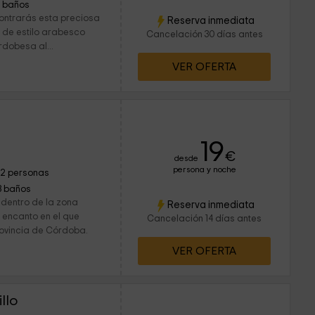
1 baños
contrarás esta preciosa
Reserva inmediata
 de estilo arabesco
Cancelación 30 días antes
rdobesa al...
VER OFERTA
19
€
desde
persona y noche
12 personas
3 baños
 dentro de la zona
Reserva inmediata
n encanto en el que
Cancelación 14 días antes
provincia de Córdoba.
VER OFERTA
llo