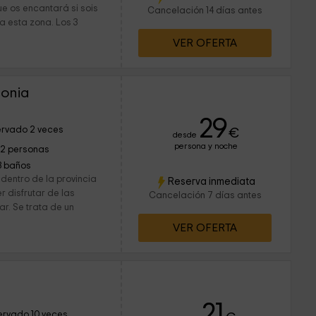
e os encantará si sois
Cancelación 14 días antes
a esta zona. Los 3
VER OFERTA
tonia
29
rvado 2 veces
€
desde
persona y noche
12 personas
3 baños
dentro de la provincia
Reserva inmediata
 disfrutar de las
Cancelación 7 días antes
ar. Se trata de un
VER OFERTA
21
ervado 10 veces