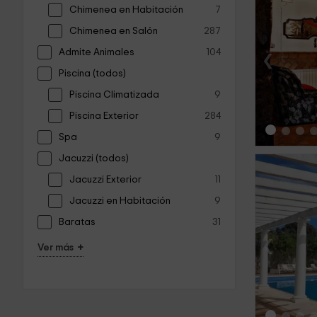
Chimenea en Habitación
7
Chimenea en Salón
287
‹
Admite Animales
104
Piscina (todos)
Piscina Climatizada
9
Piscina Exterior
284
Spa
9
Jacuzzi (todos)
Jacuzzi Exterior
11
Jacuzzi en Habitación
9
Baratas
31
‹
+
Ver más