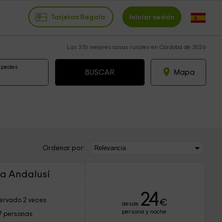
Tarjetas Regalo
Iniciar sesión
Las 376 mejores casas rurales en Córdoba de 2026
spedes
Mapa
Ordenar por:
a Andalusí
24
ervado 2 veces
€
desde
persona y noche
7 personas