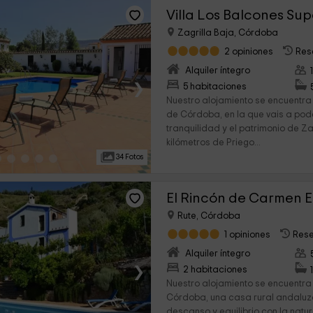
Zagrilla Baja, Córdoba
2 opiniones
Res
Alquiler íntegro
›
5 habitaciones
Nuestro alojamiento se encuentra 
de Córdoba, en la que vais a pod
tranquilidad y el patrimonio de Za
kilómetros de Priego...
34 Fotos
El Rincón de Carmen E
Rute, Córdoba
1 opiniones
Rese
Alquiler íntegro
›
2 habitaciones
Nuestro alojamiento se encuentra
Córdoba, una casa rural andaluza
descanso y equilibrio con la natu