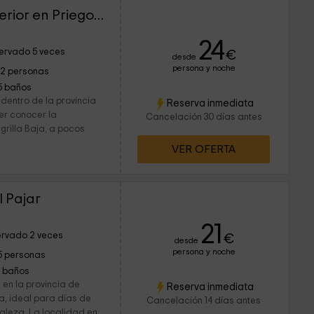
Villa Los Balcones Superior en Priego de Córdoba
24
ervado 5 veces
€
desde
persona y noche
12 personas
5 baños
dentro de la provincia
Reserva inmediata
er conocer la
Cancelación 30 días antes
grilla Baja, a pocos
VER OFERTA
l Pajar
21
rvado 2 veces
€
desde
persona y noche
5 personas
1 baños
 en la provincia de
Reserva inmediata
, ideal para días de
Cancelación 14 días antes
raleza. La localidad en