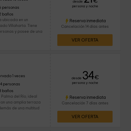
€
desde
persona y noche
6 personas
2 baños
a ubicada en un
Reserva inmediata
do Villaharta. Tiene
Cancelación 14 días antes
rsonas y posee de una
VER OFERTA
34
rvado 1 veces
€
desde
persona y noche
14 personas
8 baños
 Palma del Río, ideal
Reserva inmediata
con una amplia terraza
Cancelación 7 días antes
además de una multitud
VER OFERTA