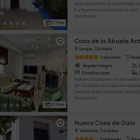
aldea pequeña. Un alojamiento qu
6 u 8 personas pensando en venir 
dormitorios...
17 Fotos
Casa de la Abuela An
Iznajar, Córdoba
1 opiniones
Rese
Alquiler íntegro
›
5 habitaciones
Nuestro alojamiento se encuentra 
de Córdoba, en la que vas a poder
mejores vistas del pueblo de Iznáj
alojamiento...
27 Fotos
Nueva Casa de Gala
Villaharta, Córdoba
3 opiniones
Res