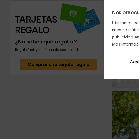
Nos preocu
TARJETAS 
Utilizamos co
REGALO
nuestro tráfi
publicidad en
¿No sabes qué regalar?
Más informac
‹
Regalo fácil y sin fecha de caducidad
Gest
Comprar una tarjeta regalo
‹