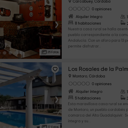
Carcabuey, Córdoba
0 opiniones
Alquiler íntegro
›
8 habitaciones
Nuestra casa rural se halla asen
pueblo correspondiente a la co
Andalucía. Con un aforo para 13 p
permite disfrutrar...
25 Fotos
Los Rosales de la Palm
Montoro, Córdoba
0 opiniones
Alquiler íntegro
›
5 habitaciones
Esta maravillosa casa rural se en
de Montoro, un pueblo cordobés p
comarca del Alto Guadalquivir. S
íntegra y su...
17 Fotos