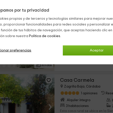
pamos por tu privacidad
Alojamiento Rural Cort
okies propias y de terceros y tecnologías similares para mejorar nuest
Iznajar, Córdoba
co, proporcionar funcionalidades para redes sociales y personalizar e
1 opiniones
Rese
 función de tus hábitos de navegación, que aceptas haciendo clic en 
Alquiler íntegro
ión sobre nuestra
Política de cookies.
›
6 habitaciones
Te presentamos este tranquilo alo
ionar preferencias
Aceptar
afueras de la cordobesa localida
una amplia finca con unas preci
repletos de olivos. Se...
60 Fotos
Casa Carmela
Zagrilla Baja, Córdoba
1 opiniones
Rese
Alquiler íntegro
›
3 habitaciones
Esta casa rural se ubica en la Sie