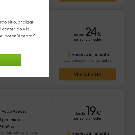
ijo San José
ro sitio, analizar
24
l contenido y la
rvado 4 veces
€
desde
el botón 'Aceptar'.
persona y noche
12 personas
4 baños
jamiento situado a las
Reserva inmediata
d de Izánjar, dentro de
Cancelación 7 días antes
osas vistas de campos
VER OFERTA
19
rvado 4 veces
€
desde
persona y noche
8 personas
2 baños
rra Subbética, en una
Reserva inmediata