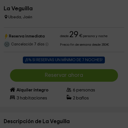
La Veguilla
Ubeda, Jaén
29
€
Reserva inmediata
desde
persona y noche
Cancelación 7 días
Precio fin de semana desde 350€
¡5% SI RESERVAS UN MÍNIMO DE 7 NOCHES!
Reservar ahora
Alquiler íntegro
6
personas
3
habitaciones
2
baños
Descripción de La Veguilla