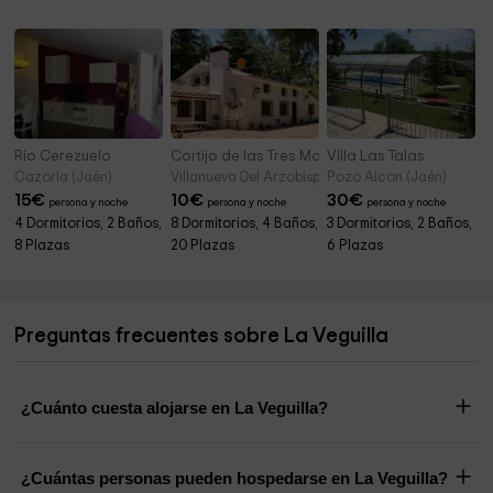
Río Cerezuelo
Cortijo de las Tres Marías
Villa Las Talas
Cazorla (Jaén)
Villanueva Del Arzobispo (Jaén)
Pozo Alcon (Jaén)
15
€
10
€
30
€
persona y noche
persona y noche
persona y noche
4 Dormitorios, 2 Baños,
8 Dormitorios, 4 Baños,
3 Dormitorios, 2 Baños,
8 Plazas
20 Plazas
6 Plazas
Preguntas frecuentes sobre La Veguilla
¿Cuánto cuesta alojarse en La Veguilla?
¿Cuántas personas pueden hospedarse en La Veguilla?