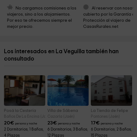
Parroquia de San Pedro y San Pablo
7,9 km
No cargamos comisiones a los 
Al reservar con nosotr
viajeros, sino a los alojamientos. 
cubierto por la Garantía de
Ayuntamiento de Ibros
8,0 km
Por eso te ofrecemos siempre el 
Protección al viajero de 
mejor precio.
CasasRurales.net
Murallas Ciclopeas
8,0 km
Cooperativa Agrícola Nuestra Senora de la
8,7 km
Misericordia
Los interesados en La Veguilla también han
"El Paso" Parque
8,8 km
consultado
Velázquez Park
10,4 km
Posá la Cestería
Villa de Sábena
La Tienda de Felipe
Baños De La Encina (Jaén)
Cazorla (Jaén)
Pontones (Jaén)
20
€
23
€
17
€
persona y noche
persona y noche
persona y noche
2 Dormitorios, 1 Baños,
6 Dormitorios, 3 Baños,
6 Dormitorios, 2 Baños,
4 Plazas
12 Plazas
15 Plazas