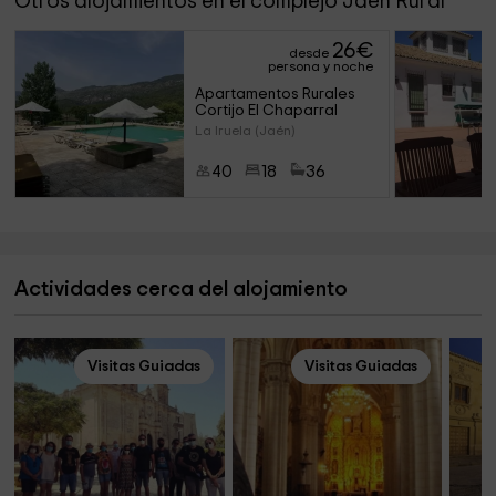
Otros alojamientos en el complejo Jaén Rural
26
€
desde
persona y noche
Apartamentos Rurales 
Cortijo El Chaparral
La Iruela (Jaén)
40
18
36
Actividades cerca del alojamiento
Visitas Guiadas
Visitas Guiadas