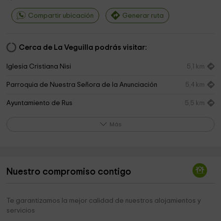
Compartir ubicación
Generar ruta
Cerca de La Veguilla podrás visitar:
Iglesia Cristiana Nisi
5,1 km
Parroquia de Nuestra Señora de la Anunciación
5,4 km
Ayuntamiento de Rus
5,5 km
IMAGO diseño
6,8 km
Más
Castillo De Canena
7,0 km
Iglesia de Canena
7,0 km
Nuestro compromiso contigo
Museo Telecomunicaciones
7,0 km
Ayuntamiento de Canena
7,1 km
Te garantizamos la mejor calidad de nuestros alojamientos y
servicios
Cementerio De Canena
7,5 km