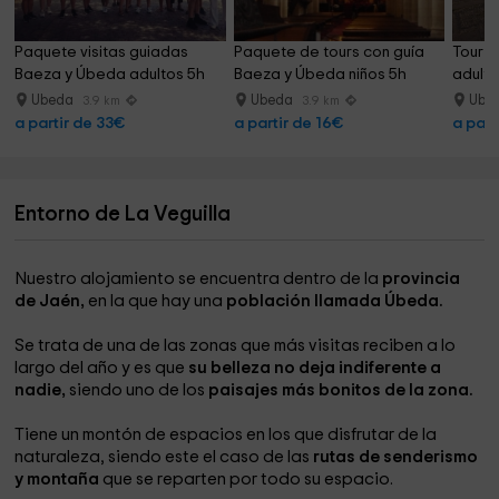
Paquete visitas guiadas 
Paquete de tours con guía 
Tour g
Baeza y Úbeda adultos 5h
Baeza y Úbeda niños 5h
adulto
Ubeda
Ubeda
Ube
3.9 km
3.9 km
a partir de 33€
a partir de 16€
a part
Entorno de La Veguilla
Nuestro alojamiento se encuentra dentro de la
provincia
de Jaén,
en la que hay una
población llamada Úbeda.
Se trata de una de las zonas que más visitas reciben a lo
largo del año y es que
su belleza no deja indiferente a
nadie,
siendo uno de los
paisajes más bonitos de la zona.
Tiene un montón de espacios en los que disfrutar de la
naturaleza, siendo este el caso de las
rutas de senderismo
y montaña
que se reparten por todo su espacio.