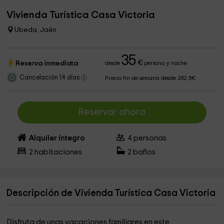
Vivienda Turística Casa Victoria
Ubeda, Jaén
35
€
Reserva inmediata
desde
persona y noche
Cancelación 14 días
Precio fin de semana desde 282.5€
Reservar ahora
Alquiler íntegro
4
personas
2
habitaciones
2
baños
Descripción de Vivienda Turística Casa Victoria
Disfruta de unas vacaciones familiares en este