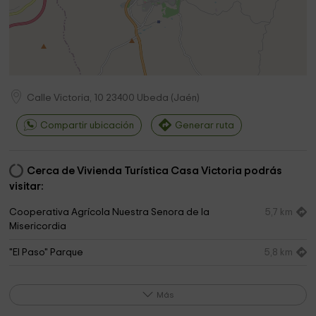
Calle Victoria, 10
23400
Ubeda
(
Jaén
)
Compartir ubicación
Generar ruta
Cerca de Vivienda Turística Casa Victoria podrás
visitar:
Cooperativa Agrícola Nuestra Senora de la
5,7 km
Misericordia
"El Paso" Parque
5,8 km
Coral Flor de Olivo Park
7,4 km
Más
Paseo del Prado
7,6 km