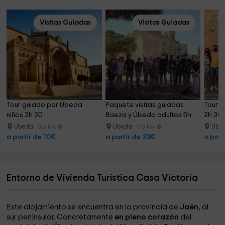
Visitas Guiadas
Visitas Guiadas
Tour guiado por Úbeda 
Paquete visitas guiadas 
Tour g
niños 2h 30
Baeza y Úbeda adultos 5h
2h 30
Ubeda
Ubeda
Ube
0.6 km
0.6 km
a partir de 10€
a partir de 33€
a part
Entorno de Vivienda Turística Casa Victoria
Este alojamiento se encuentra en la provincia de
Jaén
, al
sur peninsular. Concretamente
en pleno corazón
del