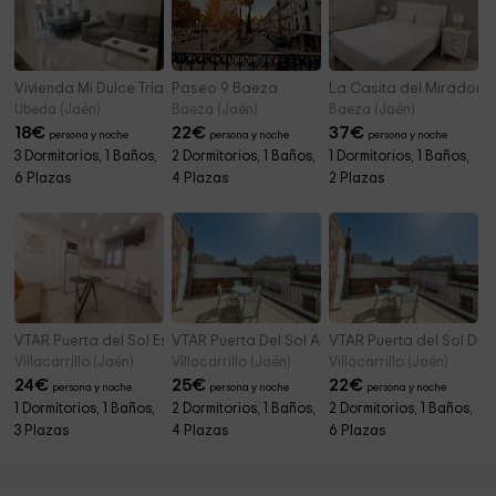
Vivienda Mi Dulce Triana
Paseo 9 Baeza
La Casita del Mirador
Ubeda (Jaén)
Baeza (Jaén)
Baeza (Jaén)
18
€
22
€
37
€
persona y noche
persona y noche
persona y noche
3 Dormitorios, 1 Baños,
2 Dormitorios, 1 Baños,
1 Dormitorios, 1 Baños,
6 Plazas
4 Plazas
2 Plazas
VTAR Puerta del Sol Estudio
VTAR Puerta Del Sol Apartamento
VTAR Puerta del Sol Dúp
Villacarrillo (Jaén)
Villacarrillo (Jaén)
Villacarrillo (Jaén)
24
€
25
€
22
€
persona y noche
persona y noche
persona y noche
1 Dormitorios, 1 Baños,
2 Dormitorios, 1 Baños,
2 Dormitorios, 1 Baños,
3 Plazas
4 Plazas
6 Plazas