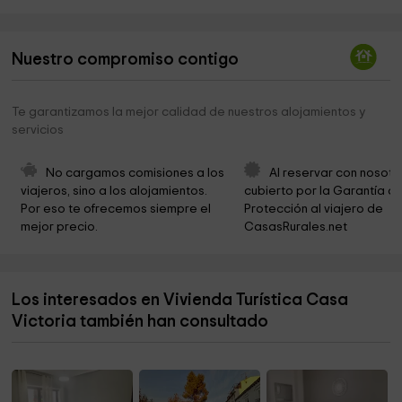
Infantil Barrio La Carrera Park
7,8 km
SKATE PARK LA CARRERA
8,0 km
Nuestro compromiso contigo
Municipio de Torreperogil
8,0 km
Te garantizamos la mejor calidad de nuestros alojamientos y
Parroquia Santa Maria Maggiore
8,0 km
servicios
Iglesia Cristiana Nisi
8,2 km
No cargamos comisiones a los 
Al reservar con nosotr
Parroquia Santa María la Mayor
8,3 km
viajeros, sino a los alojamientos. 
cubierto por la Garantía de
Por eso te ofrecemos siempre el 
Protección al viajero de 
Velázquez Park
8,3 km
mejor precio.
CasasRurales.net
Plaza de la Santa Crjz
8,3 km
centro cultural
8,4 km
Los interesados en Vivienda Turística Casa
Ermita de la Virgen de la Misericordia
8,6 km
Victoria también han consultado
Parroquia de Nuestra Señora de la Anunciación
8,6 km