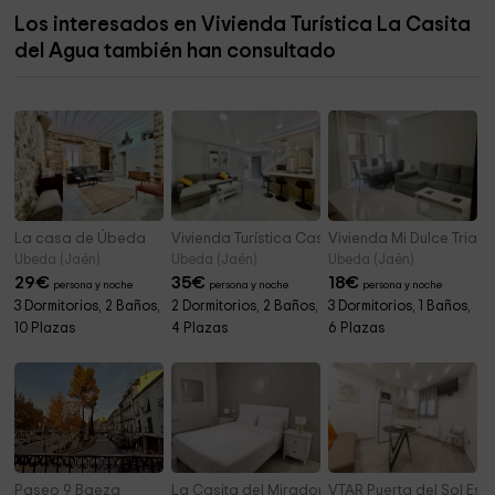
centro cultural
8,2 km
Los interesados en Vivienda Turística La Casita
Cementerio Municipal
8,4 km
del Agua también han consultado
Pafque Manuel Jurado
8,5 km
La casa de Úbeda
Vivienda Turística Casa Victoria
Vivienda Mi Dulce Trian
Ubeda (Jaén)
Ubeda (Jaén)
Ubeda (Jaén)
29
€
35
€
18
€
persona y noche
persona y noche
persona y noche
3 Dormitorios, 2 Baños,
2 Dormitorios, 2 Baños,
3 Dormitorios, 1 Baños,
10 Plazas
4 Plazas
6 Plazas
Paseo 9 Baeza
La Casita del Mirador
VTAR Puerta del Sol Est