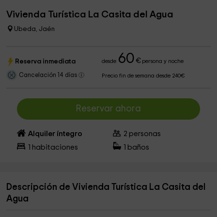
Vivienda Turística La Casita del Agua
Ubeda, Jaén
60
€
Reserva inmediata
desde
persona y noche
Cancelación 14 días
Precio fin de semana desde 240€
Reservar ahora
Alquiler íntegro
2
personas
1
habitaciones
1
baños
Descripción de Vivienda Turística La Casita del
Agua