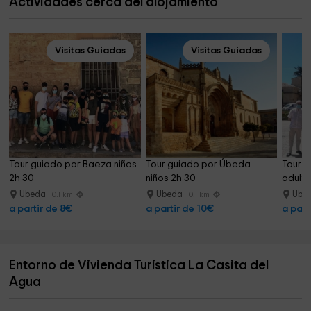
Actividades cerca del alojamiento
Visitas Guiadas
Visitas Guiadas
Tour guiado por Baeza niños 
Tour guiado por Úbeda 
Tour g
2h 30
niños 2h 30
adulto
Ubeda
Ubeda
Ube
0.1 km
0.1 km
a partir de 8€
a partir de 10€
a part
Entorno de Vivienda Turística La Casita del
Agua