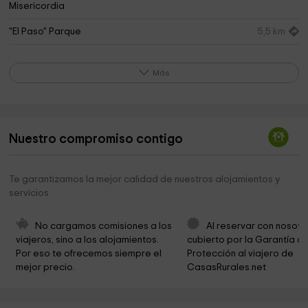
Misericordia
"El Paso" Parque
5,5 km
Coral Flor de Olivo Park
7,0 km
Más
Paseo del Prado
7,2 km
Infantil Barrio La Carrera Park
7,5 km
Municipio de Torreperogil
7,6 km
Nuestro compromiso contigo
Parroquia Santa Maria Maggiore
7,6 km
Te garantizamos la mejor calidad de nuestros alojamientos y
SKATE PARK LA CARRERA
7,6 km
servicios
Parroquia Santa María la Mayor
7,9 km
No cargamos comisiones a los 
Al reservar con nosotr
Ermita de la Virgen de la Misericordia
8,2 km
viajeros, sino a los alojamientos. 
cubierto por la Garantía de
Por eso te ofrecemos siempre el 
Protección al viajero de 
Velázquez Park
8,2 km
mejor precio.
CasasRurales.net
Plaza de la Santa Crjz
8,2 km