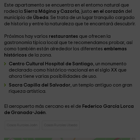
Este apartamento se encuentra en el entorno natural que
rodea la
Sierra Mágina y Cazorla
, justo
en el corazón
del
municipio de
Úbeda
. Se trata de un lugar tranquilo cargado
de historia y entre la naturaleza que te encantará descubrir.
Próximos hay varios
restaurantes
que ofrecen la
gastronomía típica local que te recomendamos probar, así
como también están alrededor los diferentes
emblemas
históricos
de la zona.
Centro Cultural Hospital de Santiago
, un monumento
declarado como histórico-nacional en el siglo XX que
ahora tiene varias posibilidades de uso.
Sacra Capilla del Salvador
, un templo antiguo con gran
riqueza artística.
El aeropuerto más cercano es el de
Federico García Lorca
de Granada-Jaén
.
Casas Rurales Jaén
Casas Rurales Ubeda