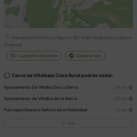
Urbanización Peña La Higuera, 153
16140
Villalba De La Sierra
(
Cuenca
)
Compartir ubicación
Generar ruta
Cerca de Villalbeja Casa Rural podrás visitar:
Ayuntamiento De Villalba De La Sierra
0,8 km
Ayuntamiento de Villalba de la Sierra
0,9 km
Parroquia Nuestra Señora de la Natividad
1,0 km
Villalba cut
2,1 km
Más
Cementerio de San Blas
3,6 km