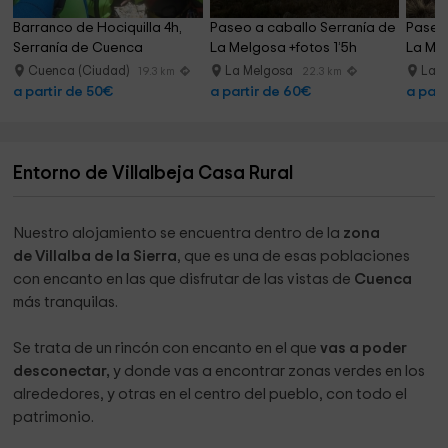
Barranco de Hociquilla 4h, 
Paseo a caballo Serranía de 
Paseo 
Serranía de Cuenca
La Melgosa +fotos 1’5h
La Mel
Cuenca (Ciudad)
La Melgosa
La 
19.3 km
22.3 km
a partir de 50€
a partir de 60€
a part
Entorno de Villalbeja Casa Rural
Nuestro alojamiento se encuentra dentro de la
zona
de Villalba de la Sierra
, que es una de esas poblaciones
con encanto en las que disfrutar de las vistas de
Cuenca
más tranquilas.
Se trata de un rincón con encanto en el que
vas a poder
desconectar,
y donde vas a encontrar zonas verdes en los
alrededores, y otras en el centro del pueblo, con todo el
patrimonio.