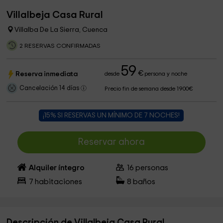
Villalbeja Casa Rural
Villalba De La Sierra, Cuenca
2 RESERVAS CONFIRMADAS
59
€
Reserva inmediata
desde
persona y noche
Cancelación 14 días
Precio fin de semana desde 1900€
¡15% SI RESERVAS UN MÍNIMO DE 7 NOCHES!
Reservar ahora
Alquiler íntegro
16
personas
7
habitaciones
8
baños
Descripción de Villalbeja Casa Rural