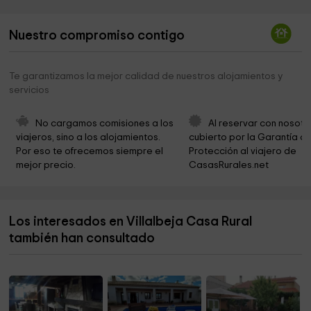
Ermita de la Soledad
3,9 km
Nuestro compromiso contigo
Ayuntamiento
4,1 km
Aeroclub de Sotos
5,0 km
Te garantizamos la mejor calidad de nuestros alojamientos y
servicios
Pajar De Tendillo
5,5 km
Ayuntamiento
6,8 km
No cargamos comisiones a los 
Al reservar con nosotr
viajeros, sino a los alojamientos. 
cubierto por la Garantía de
Parroquia de la Asunción de Nuestra Señora
6,9 km
Por eso te ofrecemos siempre el 
Protección al viajero de 
Sotorribas
mejor precio.
CasasRurales.net
La Ciudad Encantada
7,6 km
La Ciudad Encantada
7,6 km
Los interesados en Villalbeja Casa Rural
La Ciudad Encantada
7,7 km
también han consultado
La Ciudad Encantada
7,7 km