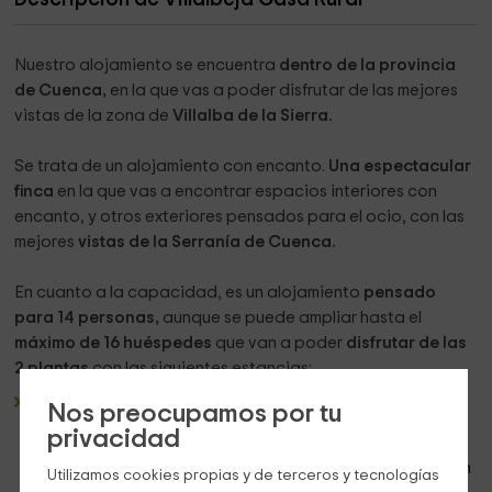
Nuestro alojamiento se encuentra
dentro de la provincia
de Cuenca,
en la que vas a poder disfrutar de las mejores
vistas de la zona de
Villalba de la Sierra.
Se trata de un alojamiento con encanto.
Una espectacular
finca
en la que vas a encontrar espacios interiores con
encanto, y otros exteriores pensados para el ocio, con las
mejores
vistas de la Serranía de Cuenca.
En cuanto a la capacidad, es un alojamiento
pensado
para 14 personas,
aunque se puede ampliar hasta el
máximo de 16 huéspedes
que van a poder
disfrutar de las
2 plantas
con las siguientes estancias:
2 salones comedor,
cada uno de ellos en una planta, y
Nos preocupamos por tu
equipados de manera que se encuentra una zona de
privacidad
relax equipada con su conjunto de
sillones
en los que
acomodarse para ver la
televisión de plasma
que hay en
Utilizamos cookies propias y de terceros y tecnologías
el frente principal, y al lado, una
chimenea de leña
que