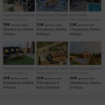
Casa Rural La Barchilla
Casa Rural El Duende
Rural Olalla
Yemeda (Cuenca)
Monreal Del Llano (Cuenca)
Villar De Olalla (Cuenca)
35
€
30
€
22
€
persona y noche
persona y noche
persona y noche
3 Dormitorios, 2 Baños,
5 Dormitorios, 3 Baños,
4 Dormitorios, 3 Baños,
6 Plazas
14 Plazas
8 Plazas
Casa Rural Akí Me Quedo
Casa Rural Los Caminos
Casa Rural Laguna de 
Ledaña (Cuenca)
Salvacañete (Cuenca)
Uña (Cuenca)
24
€
26
€
36
€
persona y noche
persona y noche
persona y noche
5 Dormitorios, 2 Baños,
10 Dormitorios, 5
5 Dormitorios, 4 Baños,
14 Plazas
Baños, 30 Plazas
10 Plazas