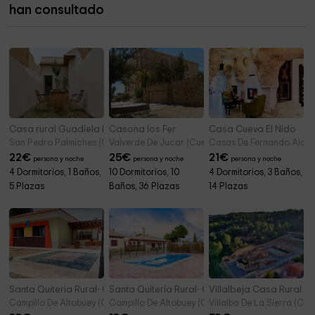
han consultado
Iglesia Nuestra Señora de la Asunción
9,1 km
Casa rural Guadiela II
Casona los Fer
Casa Cueva El Nido
San Pedro Palmiches (Cuenca)
Valverde De Jucar (Cuenca)
Casas De Fernando Alons
22
€
25
€
21
€
persona y noche
persona y noche
persona y noche
4 Dormitorios, 1 Baños,
10 Dormitorios, 10
4 Dormitorios, 3 Baños,
5 Plazas
Baños, 36 Plazas
14 Plazas
Santa Quiteria Rural- Casa Quiteria
Santa Quitería Rural- Casa La Ermita
Villalbeja Casa Rural
Campillo De Altobuey (Cuenca)
Campillo De Altobuey (Cuenca)
Villalba De La Sierra (Cu