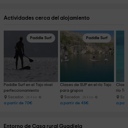
Actividades cerca del alojamiento
Paddle Surf
Paddle Surf
Paddle Surf en el Tajo nivel 
Clases de SUP en el río Tajo 
Clase 
perfeccionamiento
para grupos
río Ta
Sacedon
Sacedon
Sac
28.4 km
28.4 km
a partir de 70€
a partir de 45€
a part
Entorno de Casa rural Guadiela