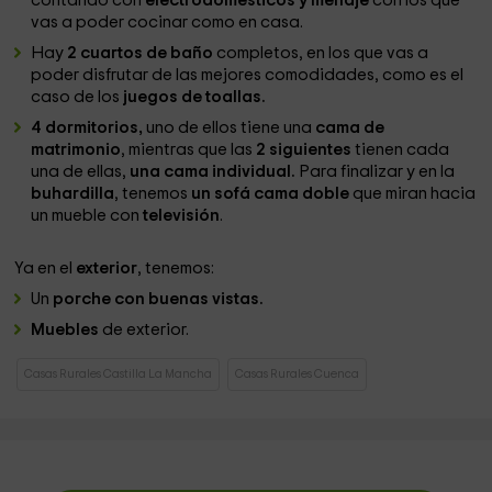
contando con
electrodomésticos y menaje
con los que
vas a poder cocinar como en casa.
Hay
2 cuartos de baño
completos, en los que vas a
poder disfrutar de las mejores comodidades, como es el
caso de los
juegos de toallas.
4 dormitorios,
uno de ellos tiene una
cama de
matrimonio
, mientras que las
2 siguientes
tienen cada
una de ellas,
una cama individual.
Para finalizar y en la
buhardilla
, tenemos
un sofá cama doble
que miran hacia
un mueble con
televisión
.
Ya en el
exterior
, tenemos:
Un
porche con buenas vistas.
Muebles
de exterior.
Casas Rurales Castilla La Mancha
Casas Rurales Cuenca