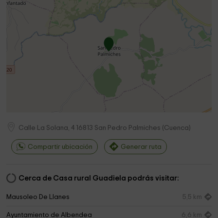
Calle La Solana, 4
16813
San Pedro Palmiches
(
Cuenca
)
Compartir ubicación
Generar ruta
Cerca de Casa rural Guadiela podrás visitar:
Mausoleo De Llanes
5,5 km
Ayuntamiento de Albendea
6,6 km