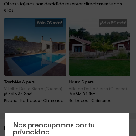
Otros viajeros han decidido reservar directamente con
ellos.
¡Sólo 7€ más!
¡Sólo 5€ más!
También 6 pers.
Hasta 5 pers.
Villalba De La Sierra (Cuenca)
Villalba De La Sierra (Cuenca)
¡A sólo 34.2km!
¡A sólo 34.4km!
Piscina · Barbacoa · Chimenea
Barbacoa · Chimenea
Nos preocupamos por tu
Descripción de Casa rural Guadiela
privacidad