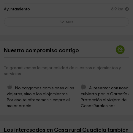
Ayuntamiento
6,9 km
Parque Del Vivero
7,5 km
Más
Ayuntamiento de Cañaveras
7,8 km
Iglesia Parroquial
7,8 km
Nuestro compromiso contigo
Parque
7,8 km
Iglesia de San Nicolás de Bari
7,8 km
Te garantizamos la mejor calidad de nuestros alojamientos y
servicios
Parroquia de San Nicolás de Bari
7,8 km
Parque de Priego
7,8 km
No cargamos comisiones a los 
Al reservar con nosotr
viajeros, sino a los alojamientos. 
cubierto por la Garantía de
Parroquia de San Juan Bautista
7,9 km
Por eso te ofrecemos siempre el 
Protección al viajero de 
mejor precio.
CasasRurales.net
Ayuntamiento de Priego
7,9 km
Ermita de la Virgen del Pinar
8,0 km
Los interesados en Casa rural Guadiela también
Puente Allende
8,2 km