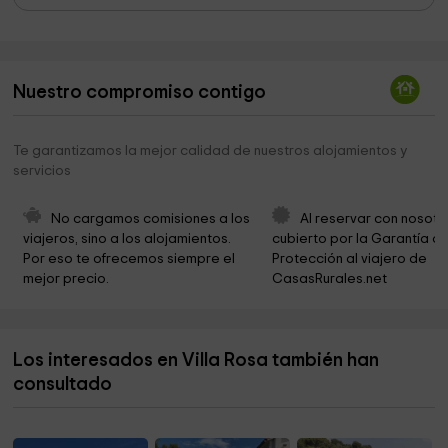
Galeria Etnografica
0,6 km
Montañas de Begur
2,3 km
Nuestro compromiso contigo
Ayuntamiento de Regencós
2,9 km
Marc de la Costa Brava
4,1 km
Te garantizamos la mejor calidad de nuestros alojamientos y
servicios
EL XIULET DE PALS
5,0 km
Ayuntamiento de Pals
5,2 km
No cargamos comisiones a los 
Al reservar con nosotr
viajeros, sino a los alojamientos. 
cubierto por la Garantía de
Iglesia de Sant Pere
5,3 km
Por eso te ofrecemos siempre el 
Protección al viajero de 
mejor precio.
CasasRurales.net
Parròquia de Pals
5,3 km
Ayuntamiento de Pals
5,5 km
Los interesados en Villa Rosa también han
Museu Can Mario
5,5 km
consultado
Museu del Suro de Palafrugell
5,6 km