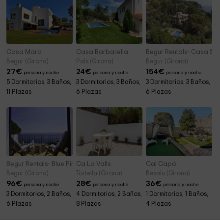
Casa Marc
Casa Barbarella
Begur Rentals- Casa Sa
Begur (Girona)
Pals (Girona)
Begur (Girona)
27
€
24
€
154
€
persona y noche
persona y noche
persona y noche
5 Dormitorios, 3 Baños,
3 Dormitorios, 3 Baños,
3 Dormitorios, 3 Baños,
11 Plazas
6 Plazas
6 Plazas
Begur Rentals- Blue Pine
Ca La Valls
Cal Capó
Begur (Girona)
Tortella (Girona)
Besalu (Girona)
96
€
28
€
36
€
persona y noche
persona y noche
persona y noche
3 Dormitorios, 2 Baños,
4 Dormitorios, 2 Baños,
1 Dormitorios, 1 Baños,
6 Plazas
8 Plazas
4 Plazas