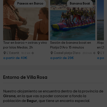
Paseos en Barco
Banana Boat
Tour en barco + ostras y vino 
Sesión de banana boat en 
Alquil
por Islas Medas, 2h
Platja D'Aro 15 minutos
en L'Es
L' Estartit
Castell platja D'aro
L' Es
10.2 km
20.0 km
a partir de 40€
a partir de 25€
a part
Entorno de Villa Rosa
Nuestro alojamiento se encuentra dentro de la provincia de
Girona
, en la que vas a poder conocer a fondo la
población de
Begur
, que tiene un encanto especial.