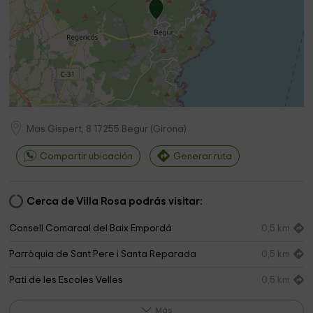
Mas Gispert, 8
17255
Begur
(
Girona
)
Compartir ubicación
Generar ruta
Cerca de Villa Rosa podrás visitar:
Consell Comarcal del Baix Empordá
0,5 km
Parròquia de Sant Pere i Santa Reparada
0,5 km
Pati de les Escoles Velles
0,5 km
Plaça Esteva i Cruañas
0,6 km
Más