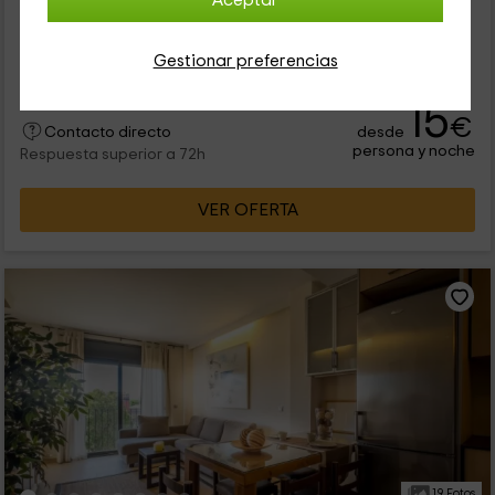
Aceptar
En una casa del precioso pueblo de Palafrugell, en la Costa
Brava de Girona, se ubica un magnífico complejo rural que
cuenta con 3 viviendas ideales para pasar unos días de
Gestionar preferencias
descanso y...
15
€
desde
Contacto directo
persona y noche
Respuesta superior a 72h
VER OFERTA
19 Fotos