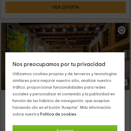
VER OFERTA
Nos preocupamos por tu privacidad
Utilizamos cookies propias y de terceros y tecnologías
similares para mejorar nuestro sitio, analizar nuestro
17 Fotos
tráfico, proporcionar funcionalidades para redes
sociales y personalizar el contenido y la publicidad en
Apartamento 2- Can Felip
función de tus hábitos de navegación, que aceptas
Palafrugell, Girona
haciendo clic en el botón 'Aceptar'. Más información
0 opiniones
sobre nuestra
Política de cookies.
Alquiler íntegro
2 habitaciones
7 personas
2 baños