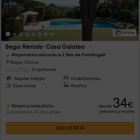
26 Fotos
Begur Rentals- Casa Galatea
Alojamiento ubicado a 2.2km de Palafrugell
Begur, Girona
0 opiniones
Alquiler íntegro
4 habitaciones
8 personas
4 baños
34
€
Reserva inmediata
desde
persona y noche
Cancelación 30 días antes
VER OFERTA