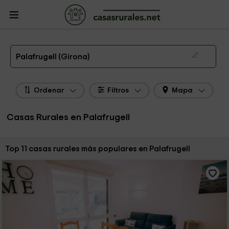
CasasRurales.net
Casas Rurales
Casas Rurales Cataluña
Casas Rurales
Girona
Casas Rurales Palafrugell
Las 11 mejores casas rurales en Palafrugell de 2026
Palafrugell (Girona)
Ordenar
Filtros
Mapa
Casas Rurales en Palafrugell
Ordenar por:
Top 11 casas rurales más populares en Palafrugell