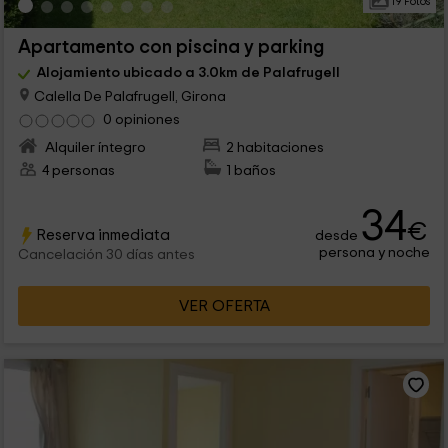
19 Fotos
Apartamento con piscina y parking
Alojamiento ubicado a 3.0km de Palafrugell
Calella De Palafrugell, Girona
0 opiniones
Alquiler íntegro
2 habitaciones
4 personas
1 baños
34
€
Reserva inmediata
desde
persona y noche
Cancelación 30 días antes
VER OFERTA