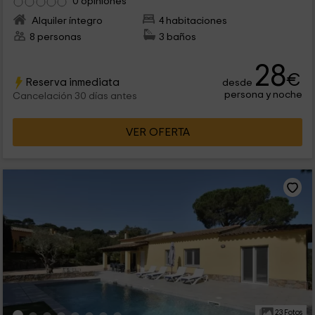
0 opiniones
Alquiler íntegro
4 habitaciones
8 personas
3 baños
28
€
Reserva inmediata
desde
persona y noche
Cancelación 30 días antes
VER OFERTA
23 Fotos