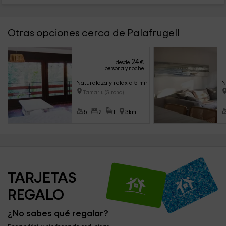
Otras opciones cerca de Palafrugell
24
desde
€
persona y noche
Naturaleza y relax a 5 min del mar
N
Tamariu (Girona)
5
2
1
3km
TARJETAS 
REGALO
¿No sabes qué regalar?