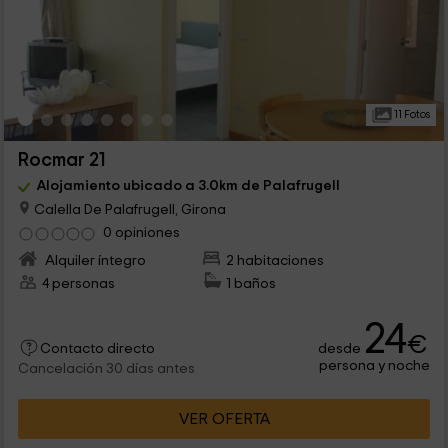
11 Fotos
Rocmar 21
Alojamiento ubicado a 3.0km de Palafrugell
Calella De Palafrugell, Girona
0 opiniones
Alquiler íntegro
2 habitaciones
4 personas
1 baños
24
€
desde
Contacto directo
persona y noche
Cancelación 30 días antes
VER OFERTA