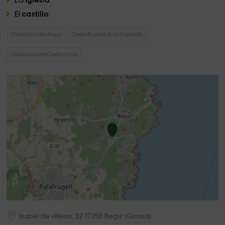
La
iglesia
.
El
castillo
.
Casas Rurales Begur
Casas Rurales Baix Empordà
Casas Rurales Costa Brava
Isabel de villena, 32
17255
Begur
(
Girona
)