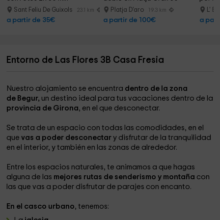
Sant Feliu De Guixols
Platja D'aro
L' Es
23.1 km
19.3 km
a partir de 35€
a partir de 100€
a part
Entorno de Las Flores 3B Casa Fresia
Nuestro alojamiento se encuentra
dentro de la zona
de Begur,
un destino ideal para tus vacaciones dentro de la
provincia de Girona
, en el que desconectar.
Se trata de un espacio con todas las comodidades, en el
que
vas a poder desconectar
y disfrutar de la tranquilidad
en el interior, y también en las zonas de alrededor.
Entre los espacios naturales, te animamos a que hagas
alguna de las
mejores rutas de senderismo y montaña
con
las que vas a poder disfrutar de parajes con encanto.
En el casco urbano
, tenemos: