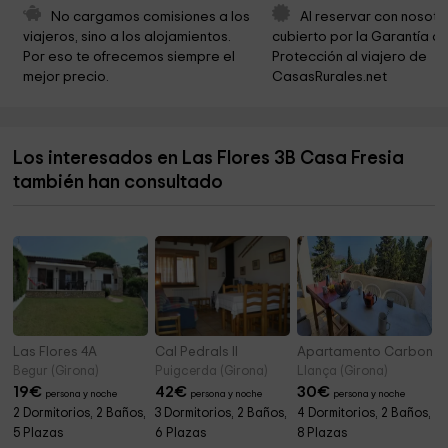
Museu del Suro de Palafrugell
4,0 km
No cargamos comisiones a los 
Al reservar con nosotr
viajeros, sino a los alojamientos. 
cubierto por la Garantía de
Bisbat De Girona
4,1 km
Por eso te ofrecemos siempre el 
Protección al viajero de 
mejor precio.
CasasRurales.net
Ayuntamiento de Begur
4,2 km
Ayuntamiento de Palafrugell
4,2 km
Los interesados en Las Flores 3B Casa Fresia
Bisbat De Girona
4,3 km
también han consultado
Ayuntamiento de Palafrugell
4,3 km
Las Flores 4A
Cal Pedrals II
Apartamento Carbonere
Begur (Girona)
Puigcerda (Girona)
Llança (Girona)
19
€
42
€
30
€
persona y noche
persona y noche
persona y noche
2 Dormitorios, 2 Baños,
3 Dormitorios, 2 Baños,
4 Dormitorios, 2 Baños,
5 Plazas
6 Plazas
8 Plazas