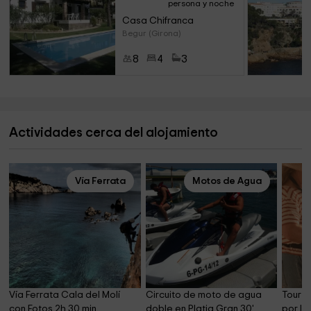
persona y noche
Casa Chifranca
Begur (Girona)
8
4
3
Actividades cerca del alojamiento
Vía Ferrata
Motos de Agua
Vía Ferrata Cala del Molí 
Circuito de moto de agua 
Tour e
con Fotos 2h 30 min
doble en Platja Gran 30'
por Is