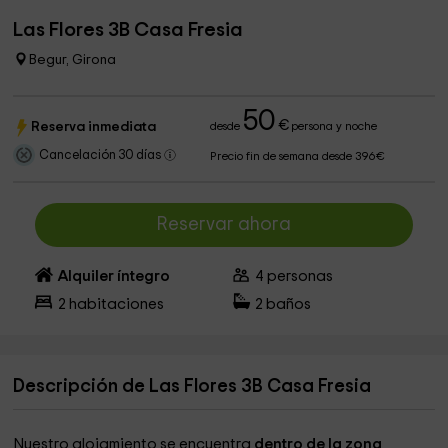
Las Flores 3B Casa Fresia
Begur, Girona
50
€
Reserva inmediata
desde
persona y noche
Cancelación 30 días
Precio fin de semana desde 396€
Reservar ahora
Alquiler íntegro
4
personas
2
habitaciones
2
baños
Descripción de Las Flores 3B Casa Fresia
Nuestro alojamiento se encuentra
dentro de la zona