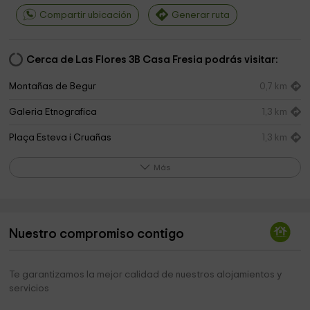
Compartir ubicación
Generar ruta
Cerca de Las Flores 3B Casa Fresia podrás visitar:
Montañas de Begur
0,7 km
Galeria Etnografica
1,3 km
Plaça Esteva i Cruañas
1,3 km
Consell Comarcal del Baix Empordá
1,4 km
Más
Parròquia de Sant Pere i Santa Reparada
1,4 km
Pati de les Escoles Velles
1,5 km
Nuestro compromiso contigo
Ayuntamiento de Regencós
2,7 km
Ayuntamiento de Pals
3,8 km
Te garantizamos la mejor calidad de nuestros alojamientos y
servicios
Museu Can Mario
3,9 km