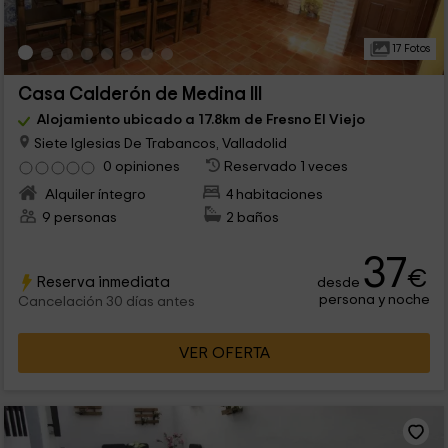
17 Fotos
Casa Calderón de Medina III
Alojamiento ubicado a 17.8km de Fresno El Viejo
Siete Iglesias De Trabancos, Valladolid
0 opiniones
Reservado 1 veces
Alquiler íntegro
4 habitaciones
9 personas
2 baños
37
€
Reserva inmediata
desde
persona y noche
Cancelación 30 días antes
VER OFERTA