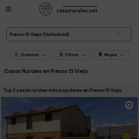
CasasRurales.net
Casas Rurales
Casas Rurales Castilla y León
Casas
Rurales Valladolid
Casas Rurales Fresno El Viejo
Las 2 mejores casas rurales en Fresno El Viejo de 2026
Fresno El Viejo (Valladolid)
Ordenar
Filtros
Mapa
Casas Rurales en Fresno El Viejo
Ordenar por:
Top 2 casas rurales más populares en Fresno El Viejo