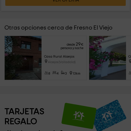
VER OFERTA
Otras opciones cerca de Fresno El Viejo
29
desde
€
persona y noche
Casa Rural Alaejos
C
Alaejos (Valladolid)
8
4
3
13km
TARJETAS 
REGALO