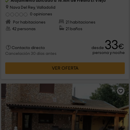
Alojamiento ubicado a 16.1km de Fresno El Viejo
Nava Del Rey, Valladolid
0 opiniones
Por habitaciones
21 habitaciones
42 personas
21 baños
33
€
desde
Contacto directo
persona y noche
Cancelación 30 días antes
VER OFERTA