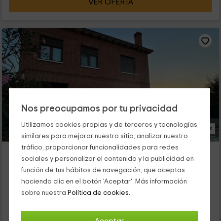
VER OFERTA
Nos preocupamos por tu privacidad
Utilizamos cookies propias y de terceros y tecnologías
32 Fotos
similares para mejorar nuestro sitio, analizar nuestro
tráfico, proporcionar funcionalidades para redes
Casa Rural Alaejos
sociales y personalizar el contenido y la publicidad en
Alojamiento ubicado a 13.8km de Fresno El Viejo
función de tus hábitos de navegación, que aceptas
Alaejos, Valladolid
haciendo clic en el botón 'Aceptar'. Más información
0 opiniones
sobre nuestra
Política de cookies.
Alquiler íntegro
4 habitaciones
8 personas
3 baños