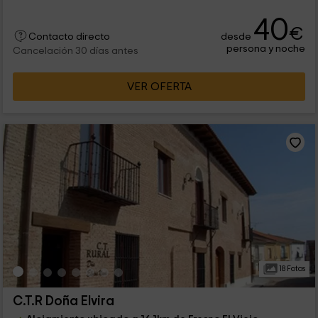
40
€
desde
Contacto directo
persona y noche
Cancelación 30 días antes
VER OFERTA
18 Fotos
C.T.R Doña Elvira