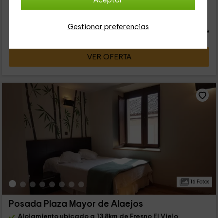
Aceptar
29
€
Reserva inmediata
desde
Gestionar preferencias
persona y noche
Cancelación 30 días antes
VER OFERTA
16 Fotos
Posada Plaza Mayor de Alaejos
Alojamiento ubicado a 13.8km de Fresno El Viejo